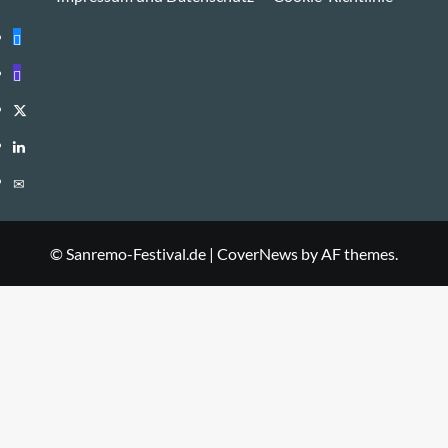
Bluesky
Mastodon
Twitter
LinkedIn
E-
Mail
© Sanremo-Festival.de
|
CoverNews
by AF themes.