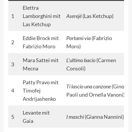
Elettra
1
Lamborghini mit
Aserejé
(Las Ketchup)
Las Ketchup
Eddie Brock mit
Portami via
(Fabrizio
2
Fabrizio Moro
Moro)
Mara Sattei mit
L’ultimo bacio
(
Carmen
3
Mecna
Consoli
)
Patty Pravo mit
Ti lascio una canzone
(
Gino
4
Timofej
Paoli
und Ornella Vanoni)
Andrijashenko
Levante mit
5
I maschi
(Gianna Nannini)
Gaia