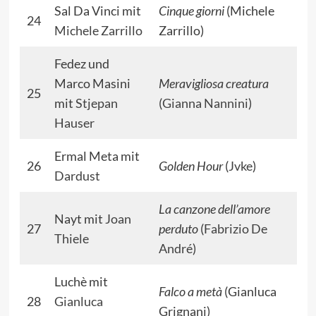
Sal Da Vinci mit
Cinque giorni
(Michele
24
Michele Zarrillo
Zarrillo)
Fedez und
Marco Masini
Meravigliosa creatura
25
mit
Stjepan
(
Gianna Nannini
)
Hauser
Ermal Meta mit
26
Golden Hour
(
Jvke
)
Dardust
La canzone dell’amore
Nayt mit
Joan
27
perduto
(
Fabrizio De
Thiele
André
)
Luchè mit
Falco a metà
(Gianluca
28
Gianluca
Grignani)