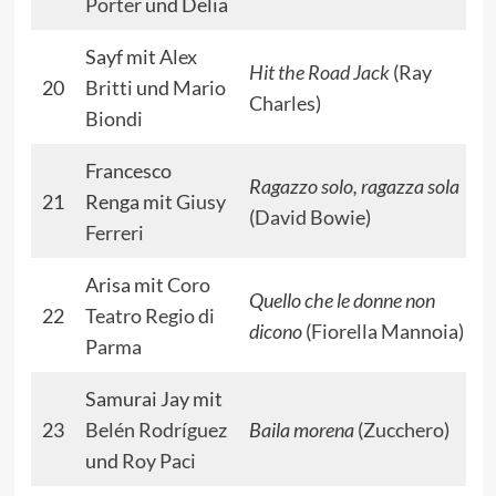
Porter
und Delia
Sayf mit
Alex
Hit the Road Jack
(
Ray
20
Britti
und
Mario
Charles
)
Biondi
Francesco
Ragazzo solo, ragazza sola
21
Renga mit
Giusy
(
David Bowie
)
Ferreri
Arisa mit
Coro
Quello che le donne non
22
Teatro Regio di
dicono
(
Fiorella Mannoia
)
Parma
Samurai Jay mit
23
Belén Rodríguez
Baila morena
(
Zucchero
)
und
Roy Paci