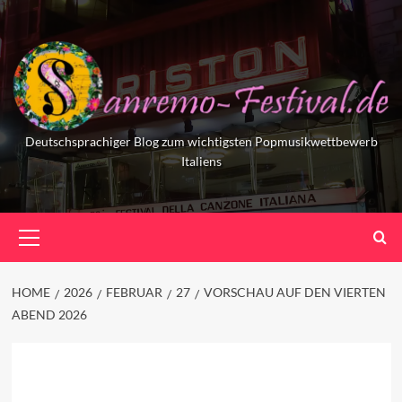
Skip
to
content
Deutschsprachiger Blog zum wichtigsten Popmusikwettbewerb
Italiens
Primary
Menu
HOME
2026
FEBRUAR
27
VORSCHAU AUF DEN VIERTEN
ABEND 2026