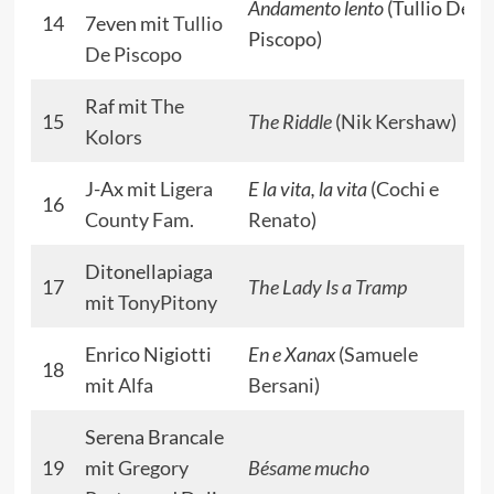
Andamento lento
(Tullio De
14
7even mit
Tullio
Piscopo)
De Piscopo
Raf mit
The
15
The Riddle
(
Nik Kershaw
)
Kolors
J-Ax mit
Ligera
E la vita, la vita
(
Cochi e
16
County Fam.
Renato
)
Ditonellapiaga
17
The Lady Is a Tramp
mit
TonyPitony
Enrico Nigiotti
En e Xanax
(
Samuele
18
mit
Alfa
Bersani
)
Serena Brancale
19
mit
Gregory
Bésame mucho