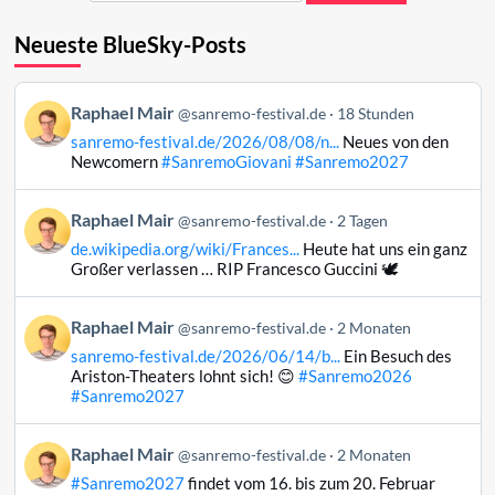
Neueste BlueSky-Posts
Beitrag
Raphael Mair
@sanremo-festival.de
18 Stunden
von
sanremo-festival.de/2026/08/08/n...
Neues von den
Raphael
Newcomern
#SanremoGiovani
#Sanremo2027
Mair
auf
Beitrag
Raphael Mair
Bluesky
@sanremo-festival.de
2 Tagen
von
ansehen
de.wikipedia.org/wiki/Frances...
Heute hat uns ein ganz
Raphael
Großer verlassen … RIP Francesco Guccini 🕊️
Mair
auf
Beitrag
Raphael Mair
Bluesky
@sanremo-festival.de
2 Monaten
von
ansehen
sanremo-festival.de/2026/06/14/b...
Ein Besuch des
Raphael
Ariston-Theaters lohnt sich! 😊
#Sanremo2026
Mair
#Sanremo2027
auf
Bluesky
Beitrag
Raphael Mair
@sanremo-festival.de
2 Monaten
ansehen
von
#Sanremo2027
findet vom 16. bis zum 20. Februar