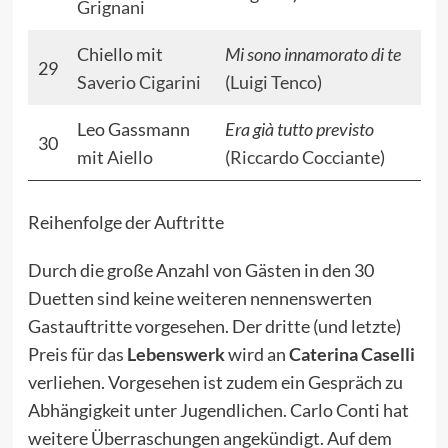
Grignani
Chiello mit
Mi sono innamorato di te
29
Saverio Cigarini
(
Luigi Tenco
)
Leo Gassmann
Era già tutto previsto
30
mit
Aiello
(
Riccardo Cocciante
)
Reihenfolge der Auftritte
Durch die große Anzahl von Gästen in den 30
Duetten sind keine weiteren nennenswerten
Gastauftritte vorgesehen. Der dritte (und letzte)
Preis für das
Lebenswerk
wird an
Caterina Caselli
verliehen. Vorgesehen ist zudem ein Gespräch zu
Abhängigkeit unter Jugendlichen. Carlo Conti hat
weitere Überraschungen angekündigt. Auf dem