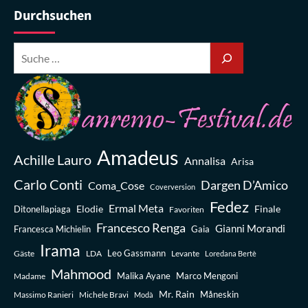
Durchsuchen
Amadeus
Achille Lauro
Annalisa
Arisa
Carlo Conti
Dargen D’Amico
Coma_Cose
Coverversion
Fedez
Ermal Meta
Elodie
Finale
Ditonellapiaga
Favoriten
Francesco Renga
Gianni Morandi
Francesca Michielin
Gaia
Irama
Leo Gassmann
Gäste
LDA
Levante
Loredana Bertè
Mahmood
Madame
Malika Ayane
Marco Mengoni
Mr. Rain
Massimo Ranieri
Michele Bravi
Måneskin
Modà