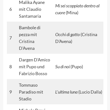
Malika Ayane
Mi sei scoppiato dentro al
6
mit
Claudio
cuore
(Mina)
Santamaria
Bambole di
pezza mit
Occhi di gatto
(Cristina
7
Cristina
D’Avena)
D’Avena
Dargen D’Amico
8
mit
Pupo
und
Su di noi
(Pupo)
Fabrizio Bosso
Tommaso
9
Paradiso mit
L’ultima luna
(
Lucio Dalla
)
Stadio