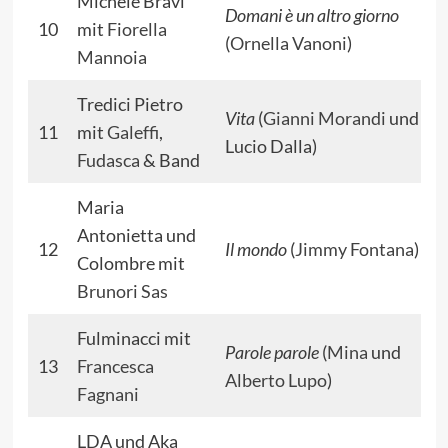
Michele Bravi
Domani è un altro giorno
10
mit
Fiorella
(
Ornella Vanoni
)
Mannoia
Tredici Pietro
Vita
(
Gianni Morandi
und
11
mit
Galeffi
,
Lucio Dalla)
Fudasca
& Band
Maria
Antonietta und
12
Il mondo
(
Jimmy Fontana
)
Colombre mit
Brunori Sas
Fulminacci mit
Parole parole
(
Mina
und
13
Francesca
Alberto Lupo
)
Fagnani
LDA und Aka