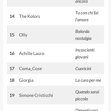
ancora
Tu con chi fai
14
The Kolors
l’amore
Balorda
15
Olly
nostalgia
Incoscienti
16
Achille Lauro
giovani
17
Coma_Cose
Cuoricini
18
Giorgia
La cura per me
Quando sarai
19
Simone Cristicchi
piccola
Dimenticarsi