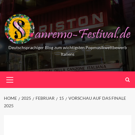
Skip
to
content
Deutschsprachiger Blog zum wichtigsten Popmusikwettbewerb
Italiens
Primary
Menu
HOME
2025
FEBRUAR
15
VORSCHAU AUF DAS FINALE
2025