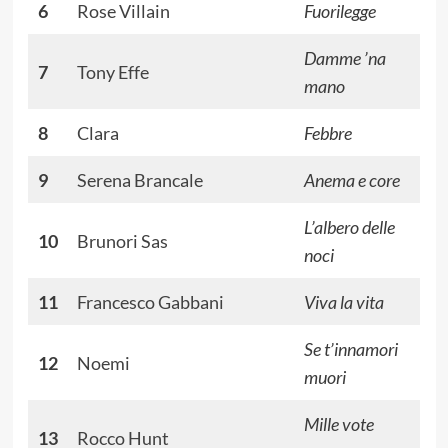
6
Rose Villain
Fuorilegge
Damme ’na
7
Tony Effe
mano
8
Clara
Febbre
9
Serena Brancale
Anema e core
L’albero delle
10
Brunori Sas
noci
11
Francesco Gabbani
Viva la vita
Se t’innamori
12
Noemi
muori
Mille vote
13
Rocco Hunt