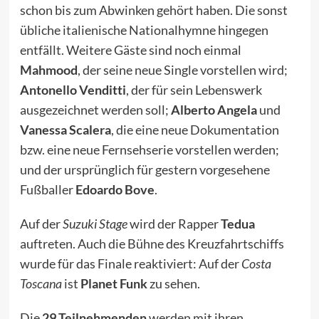
schon bis zum Abwinken gehört haben. Die sonst
übliche italienische Nationalhymne hingegen
entfällt. Weitere Gäste sind noch einmal
Mahmood
, der seine neue Single vorstellen wird;
Antonello Venditti
, der für sein Lebenswerk
ausgezeichnet werden soll;
Alberto Angela
und
Vanessa Scalera
, die eine neue Dokumentation
bzw. eine neue Fernsehserie vorstellen werden;
und der ursprünglich für gestern vorgesehene
Fußballer
Edoardo Bove
.
Auf der
Suzuki Stage
wird der Rapper
Tedua
auftreten. Auch die Bühne des Kreuzfahrtschiffs
wurde für das Finale reaktiviert: Auf der
Costa
Toscana
ist
Planet Funk
zu sehen.
Die
29 Teilnehmenden
werden mit ihren