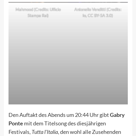
Mahmood (Credits: Ufficio
Antonello Venditti (Credits:
Stampa Rai)
Io
,
CC BY-SA 3.0
)
Den Auftakt des Abends um 20:44 Uhr gibt
Gabry
Ponte
mit dem Titelsong des diesjährigen
Festivals,
Tutta l’Italia
, den wohl alle Zusehenden