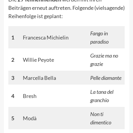
Beiträgen erneut auftreten. Folgende (vielsagende)
Reihenfolge ist geplant:
Fango in
1
Francesca Michielin
paradiso
Grazie ma no
2
Willie Peyote
grazie
3
Marcella Bella
Pelle diamante
La tana del
4
Bresh
granchio
Non ti
5
Modà
dimentico