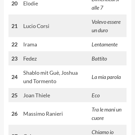
20
Elodie
alle 7
Volevo essere
21
Lucio Corsi
un duro
22
Irama
Lentamente
23
Fedez
Battito
Shablo
mit
Guè
,
Joshua
24
La mia parola
und
Tormento
25
Joan Thiele
Eco
Tra le mani un
26
Massimo Ranieri
cuore
Chiamo io