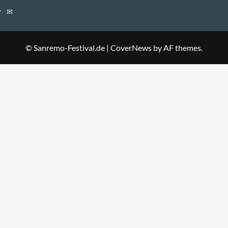
E-
Mail
© Sanremo-Festival.de
|
CoverNews
by AF themes.