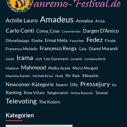
Amadeus
Achille Lauro
Annalisa
Arisa
Carlo Conti
Dargen D’Amico
Coma_Cose
Coverversion
Fedez
Ermal Meta
Elodie
Finale
Ditonellapiaga
Favoriten
Francesco Renga
Gianni Morandi
Francesca Michielin
Gaia
Irama
Leo Gassmann
Gäste
LDA
Levante
Loredana Bertè
Mahmood
Madame
Malika Ayane
Marco Mengoni
Mr. Rain
Massimo Ranieri
Michele Bravi
Måneskin
Modà
Pressejury
Newcomer-Kategorie
Olly
Noemi
Rai
Ranking
Rose Villain
Sangiovanni
Tananai
Serena Brancale
Televoting
The Kolors
Kategorien