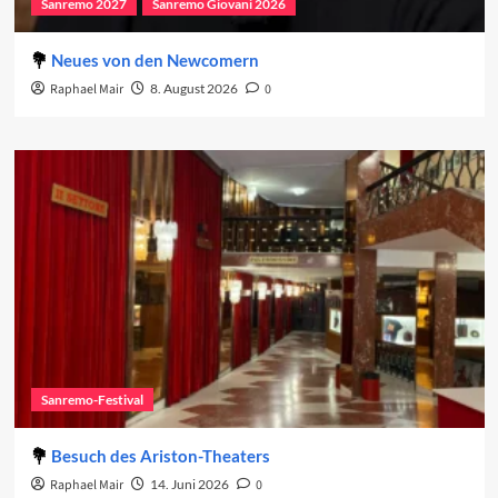
Sanremo 2027
Sanremo Giovani 2026
Neues von den Newcomern
Raphael Mair
8. August 2026
0
Sanremo-Festival
Besuch des Ariston-Theaters
Raphael Mair
14. Juni 2026
0