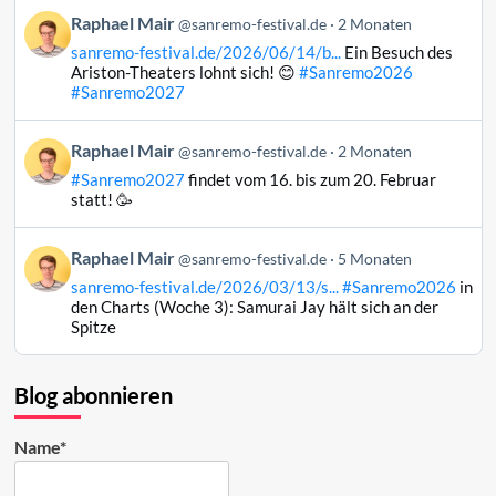
auf
Beitrag
Raphael Mair
Bluesky
@sanremo-festival.de
2 Monaten
von
ansehen
sanremo-festival.de/2026/06/14/b...
Ein Besuch des
Raphael
Ariston-Theaters lohnt sich! 😊
#Sanremo2026
Mair
#Sanremo2027
auf
Bluesky
Beitrag
Raphael Mair
@sanremo-festival.de
2 Monaten
ansehen
von
#Sanremo2027
findet vom 16. bis zum 20. Februar
Raphael
statt! 🥳
Mair
auf
Beitrag
Raphael Mair
Bluesky
@sanremo-festival.de
5 Monaten
von
ansehen
sanremo-festival.de/2026/03/13/s...
#Sanremo2026
in
Raphael
den Charts (Woche 3): Samurai Jay hält sich an der
Mair
Spitze
auf
Bluesky
ansehen
Blog abonnieren
Name*