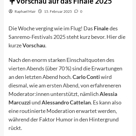
Vorschau auf das Finale 2025
Raphael Mair
15. Februar 2025
0
Die Woche verging wie im Flug! Das
Finale
des
Sanremo-Festivals 2025
steht kurz bevor. Hier die
kurze
Vorschau
.
Nach den enorm starken Einschaltquoten
des
vierten Abends
(über 70 %) sind die Erwartungen
an den letzten Abend hoch.
Carlo Conti
wird
diesmal, wie
am ersten Abend
, von erfahreneren
Moderator:innen unterstützt, nämlich
Alessia
Marcuzzi
und
Alessandro Cattelan
. Es kann also
eine routinierte Moderation erwartet werden,
während der Faktor Humor in den Hintergrund
rückt.