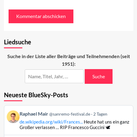
Liedsuche
Suche in der Liste aller Beiträge und Teilnehmenden (seit
1951):
Suche
Neueste BlueSky-Posts
Beitrag
Raphael Mair
@sanremo-festival.de
2 Tagen
von
de.wikipedia.org/wiki/Frances...
Heute hat uns ein ganz
Raphael
Großer verlassen … RIP Francesco Guccini 🕊️
Mair