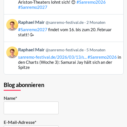
Raphael
Ariston-Theaters lohnt sich! 😊
#Sanremo2026
Mair
#Sanremo2027
auf
Bluesky
Beitrag
Raphael Mair
@sanremo-festival.de
2 Monaten
ansehen
von
#Sanremo2027
findet vom 16. bis zum 20. Februar
Raphael
statt! 🥳
Mair
auf
Beitrag
Raphael Mair
Bluesky
@sanremo-festival.de
5 Monaten
von
ansehen
sanremo-festival.de/2026/03/13/s...
#Sanremo2026
in
Raphael
den Charts (Woche 3): Samurai Jay hält sich an der
Mair
Spitze
auf
Bluesky
ansehen
Blog abonnieren
Name*
E-Mail-Adresse*