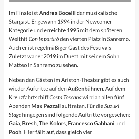
Im Finale ist
Andrea Bocelli
der musikalische
Stargast. Er gewann
1994
in der Newcomer-
Kategorie und erreichte
1995
mit dem späteren
Welthit
Con te partirò
den vierten Platz in Sanremo.
Auch er ist regelmäßiger Gast des Festivals.
Zuletzt war er 2019 im Duett mit seinem Sohn
Matteo in Sanremo zu sehen.
Neben den Gästen im Ariston-Theater gibt es auch
wieder Auftritte auf den
Außenbühnen
. Auf dem
Kreuzfahrtschiff
Costa Toscana
wird an allen fünf
Abenden
Max Pezzali
auftreten. Für die
Suzuki
Stage
hingegen sind folgende Auftritte vorgesehen:
Gaia
,
Bresh
,
The Kolors
,
Francesco Gabbani
und
Pooh
. Hier fällt auf, dass gleich
vier