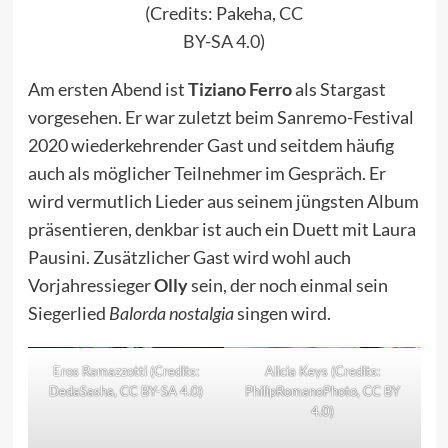
(Credits: Pakeha,
CC
BY-SA 4.0
)
Am ersten Abend ist
Tiziano Ferro
als Stargast
vorgesehen. Er war zuletzt beim
Sanremo-Festival
2020
wiederkehrender Gast und seitdem häufig
auch als möglicher Teilnehmer im Gespräch. Er
wird vermutlich Lieder aus seinem jüngsten Album
präsentieren, denkbar ist auch ein Duett mit Laura
Pausini. Zusätzlicher Gast wird wohl auch
Vorjahressieger
Olly
sein, der noch einmal sein
Siegerlied
Balorda nostalgia
singen wird.
Eros Ramazzotti (Credits:
Alicia Keys (Credits:
DedaSasha,
CC BY-SA 4.0
)
PhilipRomanoPhoto,
CC BY
4.0
)