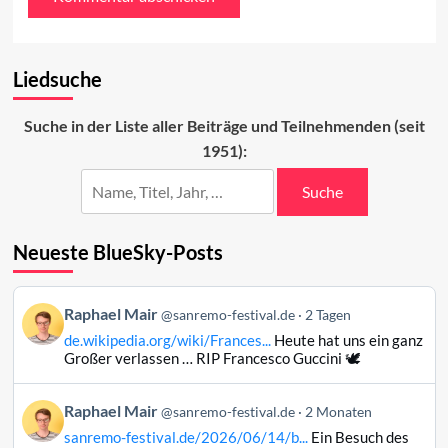
Liedsuche
Suche in der Liste aller Beiträge und Teilnehmenden (seit
1951):
Suche
Neueste BlueSky-Posts
Beitrag
Raphael Mair
@sanremo-festival.de
2 Tagen
von
de.wikipedia.org/wiki/Frances...
Heute hat uns ein ganz
Raphael
Großer verlassen … RIP Francesco Guccini 🕊️
Mair
auf
Beitrag
Raphael Mair
Bluesky
@sanremo-festival.de
2 Monaten
von
ansehen
sanremo-festival.de/2026/06/14/b...
Ein Besuch des