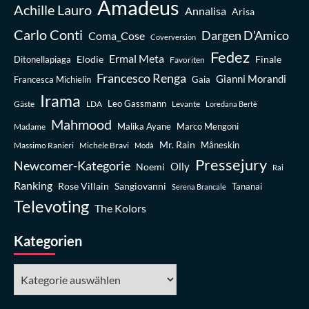
Amadeus
Achille Lauro
Annalisa
Arisa
Carlo Conti
Dargen D’Amico
Coma_Cose
Coverversion
Fedez
Ermal Meta
Elodie
Finale
Ditonellapiaga
Favoriten
Francesco Renga
Gianni Morandi
Francesca Michielin
Gaia
Irama
Leo Gassmann
Gäste
LDA
Levante
Loredana Bertè
Mahmood
Madame
Malika Ayane
Marco Mengoni
Mr. Rain
Massimo Ranieri
Michele Bravi
Måneskin
Modà
Pressejury
Newcomer-Kategorie
Olly
Noemi
Rai
Ranking
Rose Villain
Sangiovanni
Tananai
Serena Brancale
Televoting
The Kolors
Kategorien
Kategorien