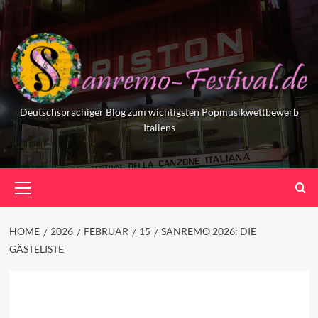
Skip
to
content
Deutschsprachiger Blog zum wichtigsten Popmusikwettbewerb
Italiens
Primary
Menu
HOME
2026
FEBRUAR
15
SANREMO 2026: DIE
GÄSTELISTE