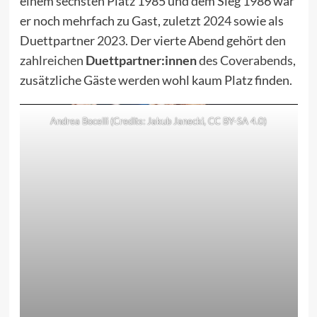
einem sechsten Platz
1985
und dem Sieg
1986
war
er noch mehrfach zu Gast, zuletzt
2024
sowie als
Duettpartner
2023
. Der vierte Abend gehört
den
zahlreichen
Duettpartner:innen
des Coverabends
,
zusätzliche Gäste werden wohl kaum Platz finden.
Andrea Bocelli (Credits: Jakub Janecki,
CC BY-SA 4.0
)