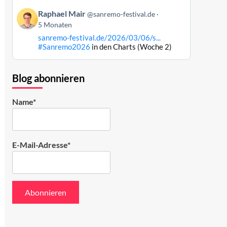
ansehen
Beitrag
Raphael Mair
@sanremo-festival.de
von
5 Monaten
Raphael
sanremo-festival.de/2026/03/06/s...
Mair
#Sanremo2026
in den Charts (Woche 2)
auf
Bluesky
ansehen
Blog abonnieren
Name*
E-Mail-Adresse*