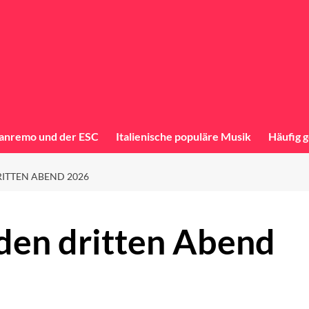
anremo und der ESC
Italienische populäre Musik
Häufig g
ITTEN ABEND 2026
den dritten Abend