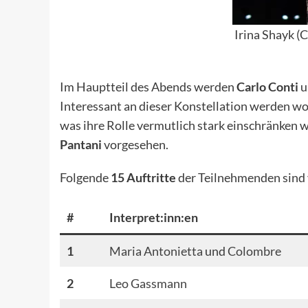
Irina Shayk (C
Im Hauptteil des Abends werden
Carlo Conti
u
Interessant an dieser Konstellation werden wo
was ihre Rolle vermutlich stark einschränken 
Pantani
vorgesehen.
Folgende
15 Auftritte
der Teilnehmenden sind
#
Interpret:inn:en
1
Maria Antonietta
und
Colombre
2
Leo Gassmann