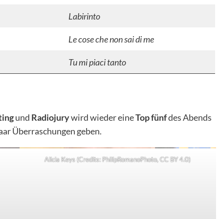
Labirinto
Le cose che non sai di me
Tu mi piaci tanto
ting
und
Radiojury
wird wieder eine
Top fünf
des Abends
paar Überraschungen geben.
Alicia Keys (Credits: PhilipRomanoPhoto,
CC BY 4.0
)