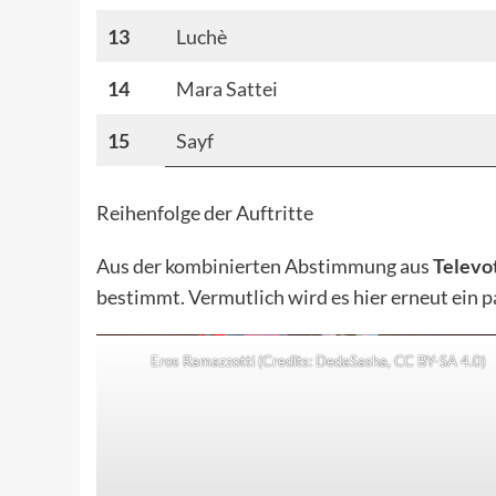
13
Luchè
14
Mara Sattei
15
Sayf
Reihenfolge der Auftritte
Aus der kombinierten Abstimmung aus
Televo
bestimmt. Vermutlich wird es hier erneut ein 
Eros Ramazzotti (Credits: DedaSasha,
CC BY-SA 4.0
)