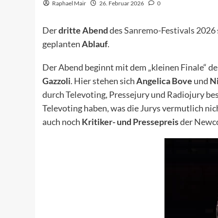
Raphael Mair
26. Februar 2026
0
Der
dritte Abend
des
Sanremo-Festivals 2026
geplanten
Ablauf
.
Der Abend beginnt mit dem „kleinen Finale“ d
Gazzoli
. Hier stehen sich
Angelica Bove
und
Ni
durch Televoting, Pressejury und Radiojury be
Televoting haben, was die Jurys vermutlich ni
auch noch
Kritiker- und Pressepreis
der Newco