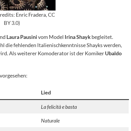
redits: Enric Fradera,
CC
BY 3.0
)
nd
Laura Pausini
vom Model
Irina Shayk
begleitet.
hl die fehlenden Italienischkenntnisse Shayks werden,
wird. Als weiterer Komoderator ist der Komiker
Ubaldo
 vorgesehen:
Lied
La felicità e basta
Naturale