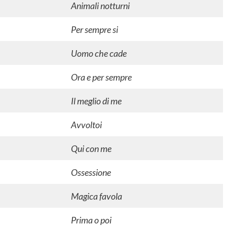
Animali notturni
Per sempre si
Uomo che cade
Ora e per sempre
Il meglio di me
Avvoltoi
Qui con me
Ossessione
Magica favola
Prima o poi