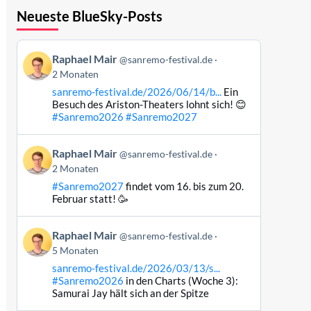
Neueste BlueSky-Posts
Beitrag
Raphael Mair
@sanremo-festival.de
von
2 Monaten
Raphael
sanremo-festival.de/2026/06/14/b...
Ein
Mair
Besuch des Ariston-Theaters lohnt sich! 😊
auf
#Sanremo2026
#Sanremo2027
Bluesky
ansehen
Beitrag
Raphael Mair
@sanremo-festival.de
von
2 Monaten
Raphael
#Sanremo2027
findet vom 16. bis zum 20.
Mair
Februar statt! 🥳
auf
Bluesky
Beitrag
ansehen
Raphael Mair
@sanremo-festival.de
von
5 Monaten
Raphael
sanremo-festival.de/2026/03/13/s...
Mair
#Sanremo2026
in den Charts (Woche 3):
auf
Samurai Jay hält sich an der Spitze
Bluesky