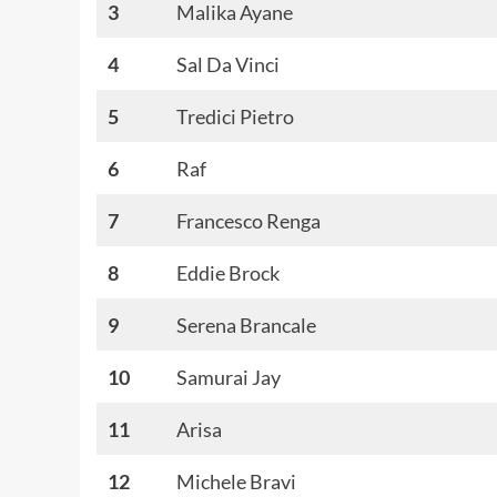
3
Malika Ayane
4
Sal Da Vinci
5
Tredici Pietro
6
Raf
7
Francesco Renga
8
Eddie Brock
9
Serena Brancale
10
Samurai Jay
11
Arisa
12
Michele Bravi