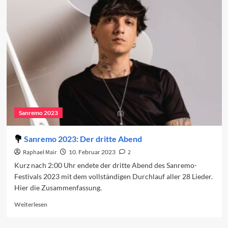
auf
den
vierten
Abend
2023
Sanremo 2023
Sanremo 2023: Der dritte Abend
Raphael Mair
10. Februar 2023
2
Kurz nach 2:00 Uhr endete der dritte Abend des Sanremo-
Festivals 2023 mit dem vollständigen Durchlauf aller 28 Lieder.
Hier die Zusammenfassung.
Read
Weiterlesen
more
about