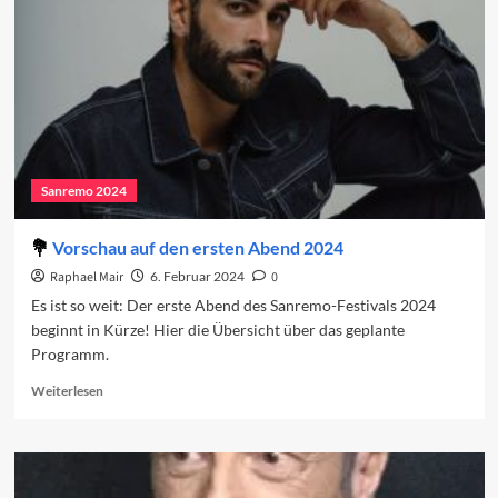
Sanremo-
Festivals
2024
Sanremo 2024
Vorschau auf den ersten Abend 2024
Raphael Mair
6. Februar 2024
0
Es ist so weit: Der erste Abend des Sanremo-Festivals 2024
beginnt in Kürze! Hier die Übersicht über das geplante
Programm.
Read
Weiterlesen
more
about
Vorschau
auf
den