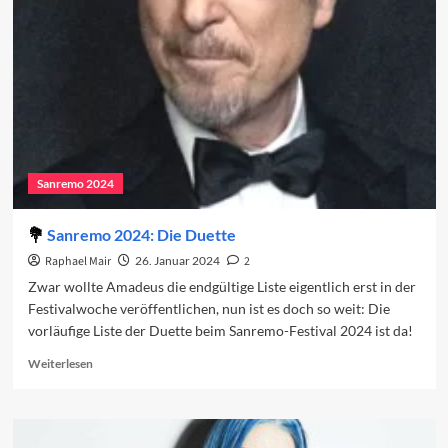
ersten
Abend
2024
Sanremo 2024
Sanremo 2024: Die Duette
Raphael Mair
26. Januar 2024
2
Zwar wollte Amadeus die endgültige Liste eigentlich erst in der
Festivalwoche veröffentlichen, nun ist es doch so weit: Die
vorläufige Liste der Duette beim Sanremo-Festival 2024 ist da!
Read
Weiterlesen
more
about
Sanremo
2024: