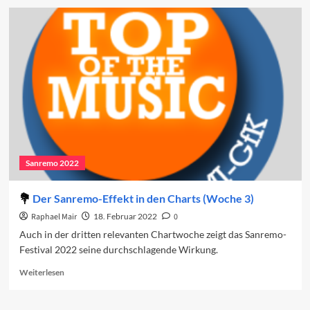
Die
Duette
des
Sanremo-
Festivals
2023
Sanremo 2022
Der Sanremo-Effekt in den Charts (Woche 3)
Raphael Mair
18. Februar 2022
0
Auch in der dritten relevanten Chartwoche zeigt das Sanremo-
Festival 2022 seine durchschlagende Wirkung.
Read
Weiterlesen
more
about
Der