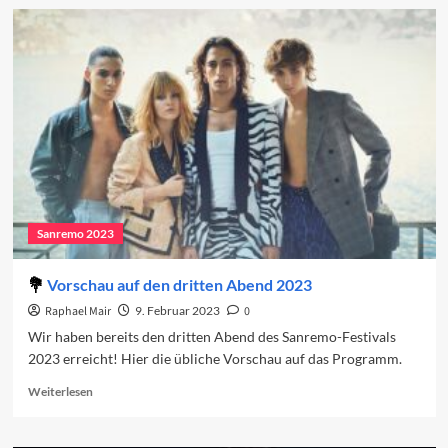
Sanremo
2023:
Der
dritte
Abend
Sanremo 2023
Vorschau auf den dritten Abend 2023
Raphael Mair
9. Februar 2023
0
Wir haben bereits den dritten Abend des Sanremo-Festivals
2023 erreicht! Hier die übliche Vorschau auf das Programm.
Read
Weiterlesen
more
about
Vorschau