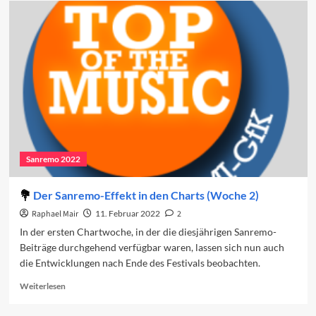
Sanremo-
Effekt
in
den
Charts
(Woche
3)
Sanremo 2022
Der Sanremo-Effekt in den Charts (Woche 2)
Raphael Mair
11. Februar 2022
2
In der ersten Chartwoche, in der die diesjährigen Sanremo-
Beiträge durchgehend verfügbar waren, lassen sich nun auch
die Entwicklungen nach Ende des Festivals beobachten.
Read
Weiterlesen
more
about