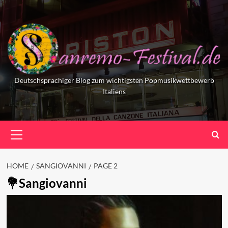
Skip
to
content
Deutschsprachiger Blog zum wichtigsten Popmusikwettbewerb
Italiens
Primary
Menu
HOME
SANGIOVANNI
PAGE 2
Sangiovanni