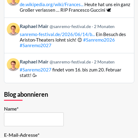
von
ansehen
de.wikipedia.org/wiki/Frances...
Heute hat uns ein ganz
Raphael
Großer verlassen … RIP Francesco Guccini 🕊️
Mair
auf
Beitrag
Raphael Mair
Bluesky
@sanremo-festival.de
2 Monaten
von
ansehen
sanremo-festival.de/2026/06/14/b...
Ein Besuch des
Raphael
Ariston-Theaters lohnt sich! 😊
#Sanremo2026
Mair
#Sanremo2027
auf
Bluesky
Beitrag
Raphael Mair
@sanremo-festival.de
2 Monaten
ansehen
von
#Sanremo2027
findet vom 16. bis zum 20. Februar
Raphael
statt! 🥳
Mair
auf
Bluesky
Blog abonnieren
ansehen
Name*
E-Mail-Adresse*