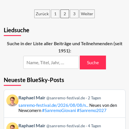
Der
Sanremo-
Zurück
1
2
3
Weiter
Effekt
in
Seitennummerierung
den
Liedsuche
der
Charts
(Woche
Beiträge
2)
Suche in der Liste aller Beiträge und Teilnehmenden (seit
1951):
Suche
Neueste BlueSky-Posts
Beitrag
Raphael Mair
@sanremo-festival.de
2 Tagen
von
sanremo-festival.de/2026/08/08/n...
Neues von den
Raphael
Newcomern
#SanremoGiovani
#Sanremo2027
Mair
auf
Beitrag
Raphael Mair
Bluesky
@sanremo-festival.de
4 Tagen