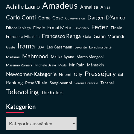
Amadeus
Achille Lauro
Annalisa
Arisa
Carlo Conti
Dargen D’Amico
Coma_Cose
Coverversion
Fedez
Ermal Meta
Elodie
Finale
Ditonellapiaga
Favoriten
Francesco Renga
Gianni Morandi
Francesca Michielin
Gaia
Irama
Leo Gassmann
Gäste
LDA
Levante
Loredana Bertè
Mahmood
Madame
Malika Ayane
Marco Mengoni
Mr. Rain
Massimo Ranieri
Michele Bravi
Måneskin
Modà
Pressejury
Newcomer-Kategorie
Olly
Noemi
Rai
Ranking
Rose Villain
Sangiovanni
Tananai
Serena Brancale
Televoting
The Kolors
Kategorien
Kategorien