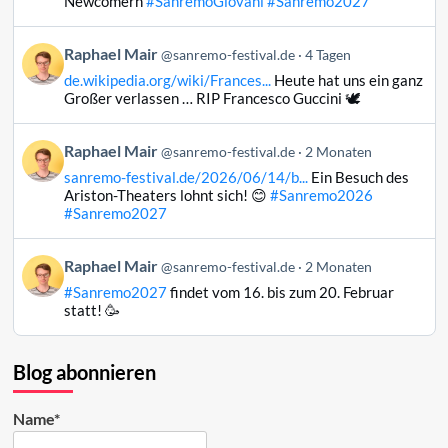
Newcomern
#SanremoGiovani
#Sanremo2027
Mair
auf
Beitrag
Raphael Mair
Bluesky
@sanremo-festival.de
4 Tagen
von
ansehen
de.wikipedia.org/wiki/Frances...
Heute hat uns ein ganz
Raphael
Großer verlassen … RIP Francesco Guccini 🕊️
Mair
auf
Beitrag
Raphael Mair
Bluesky
@sanremo-festival.de
2 Monaten
von
ansehen
sanremo-festival.de/2026/06/14/b...
Ein Besuch des
Raphael
Ariston-Theaters lohnt sich! 😊
#Sanremo2026
Mair
#Sanremo2027
auf
Bluesky
Beitrag
Raphael Mair
@sanremo-festival.de
2 Monaten
ansehen
von
#Sanremo2027
findet vom 16. bis zum 20. Februar
Raphael
statt! 🥳
Mair
auf
Bluesky
Blog abonnieren
ansehen
Name*