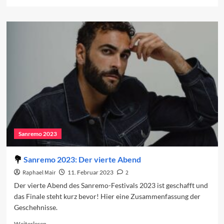
more
about
Vorschau
auf
das
Finale
2023
Sanremo 2023
Sanremo 2023: Der vierte Abend
Raphael Mair
11. Februar 2023
2
Der vierte Abend des Sanremo-Festivals 2023 ist geschafft und
das Finale steht kurz bevor! Hier eine Zusammenfassung der
Geschehnisse.
Read
Weiterlesen