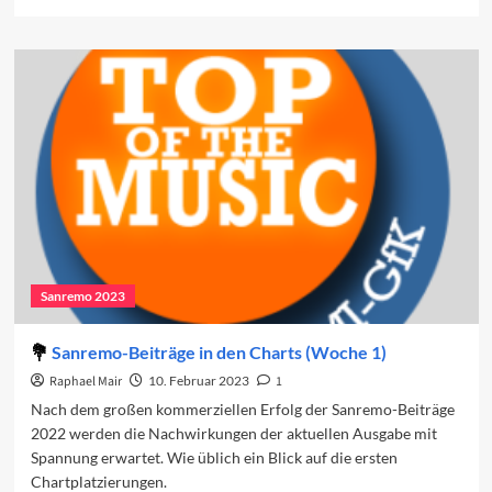
more
about
Vorschau
auf
den
vierten
Abend
2023
Sanremo 2023
Sanremo-Beiträge in den Charts (Woche 1)
Raphael Mair
10. Februar 2023
1
Nach dem großen kommerziellen Erfolg der Sanremo-Beiträge
2022 werden die Nachwirkungen der aktuellen Ausgabe mit
Spannung erwartet. Wie üblich ein Blick auf die ersten
Chartplatzierungen.