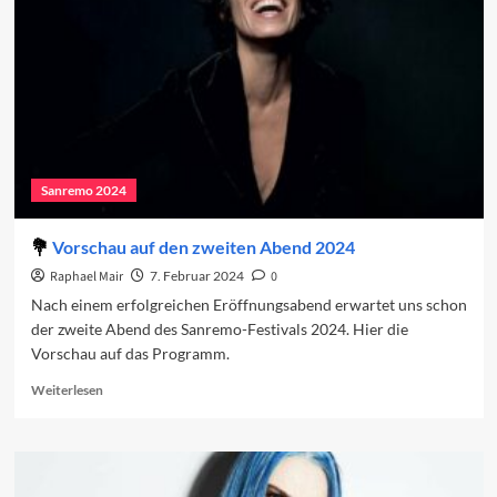
zweite
Abend
Sanremo 2024
Vorschau auf den zweiten Abend 2024
Raphael Mair
7. Februar 2024
0
Nach einem erfolgreichen Eröffnungsabend erwartet uns schon
der zweite Abend des Sanremo-Festivals 2024. Hier die
Vorschau auf das Programm.
Read
Weiterlesen
more
about
Vorschau
auf
den