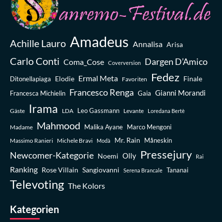
Amadeus
Achille Lauro
Annalisa
Arisa
Carlo Conti
Dargen D’Amico
Coma_Cose
Coverversion
Fedez
Ermal Meta
Elodie
Finale
Ditonellapiaga
Favoriten
Francesco Renga
Gianni Morandi
Francesca Michielin
Gaia
Irama
Leo Gassmann
Gäste
LDA
Levante
Loredana Bertè
Mahmood
Madame
Malika Ayane
Marco Mengoni
Mr. Rain
Massimo Ranieri
Michele Bravi
Måneskin
Modà
Pressejury
Newcomer-Kategorie
Olly
Noemi
Rai
Ranking
Rose Villain
Sangiovanni
Tananai
Serena Brancale
Televoting
The Kolors
Kategorien