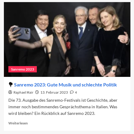
Sanremo-
Beiträge
in
den
Charts
(Woche
2)
Sanremo 2023
Sanremo 2023: Gute Musik und schlechte Politik
Raphael Mair
13. Februar 2023
4
Die 73. Ausgabe des Sanremo-Festivals ist Geschichte, aber
immer noch bestimmendes Gesprächsthema in Italien. Was
wird bleiben? Ein Rückblick auf Sanremo 2023.
Read
Weiterlesen
more
about