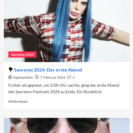
zweiten
Abend
2024
Sanremo 2024
Sanremo 2024: Der erste Abend
Raphael Mair
7. Februar 2024
3
Früher als geplant, um 2:00 Uhr nachts, ging der erste Abend
des Sanremo-Festivals 2024 zu Ende. Ein Rückblick.
Read
Weiterlesen
more
about
Sanremo
2024:
Der