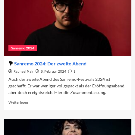
Sanremo 2024
Sanremo 2024: Der zweite Abend
Raphael Mair
8. Februar 2024
1
Auch der zweite Abend des Sanremo-Festivals 2024 ist
geschafft. Er war weniger vollgepackt als der Eröffnungsabend,
aber doch ereignisreich. Hier die Zusammenfassung.
Read
Weiterlesen
more
about
Sanremo
2024:
Der