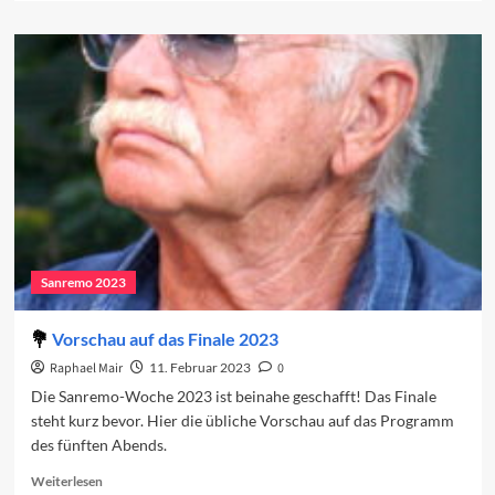
about
Sanremo
2023:
Das
Finale
Sanremo 2023
Vorschau auf das Finale 2023
Raphael Mair
11. Februar 2023
0
Die Sanremo-Woche 2023 ist beinahe geschafft! Das Finale
steht kurz bevor. Hier die übliche Vorschau auf das Programm
des fünften Abends.
Read
Weiterlesen