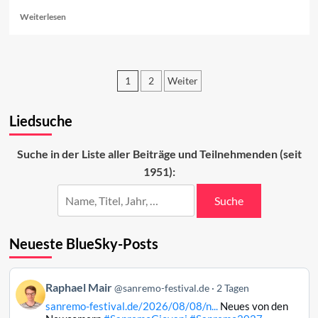
Read
Weiterlesen
more
about
Sanremo-
Beiträge
1
2
Weiter
in
den
Seitennummerierung
Charts
Liedsuche
der
(Woche
1)
Beiträge
Suche in der Liste aller Beiträge und Teilnehmenden (seit
1951):
Suche
Neueste BlueSky-Posts
Beitrag
Raphael Mair
@sanremo-festival.de
2 Tagen
von
sanremo-festival.de/2026/08/08/n...
Neues von den
Raphael