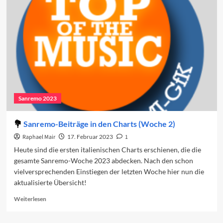
in
den
Charts
(Woche
3)
Sanremo 2023
Sanremo-Beiträge in den Charts (Woche 2)
Raphael Mair
17. Februar 2023
1
Heute sind die ersten italienischen Charts erschienen, die die
gesamte Sanremo-Woche 2023 abdecken. Nach den schon
vielversprechenden Einstiegen der letzten Woche hier nun die
aktualisierte Übersicht!
Read
Weiterlesen
more
about