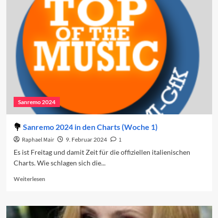
2024:
Der
vierte
Abend
Sanremo 2024
Sanremo 2024 in den Charts (Woche 1)
Raphael Mair
9. Februar 2024
1
Es ist Freitag und damit Zeit für die offiziellen italienischen
Charts. Wie schlagen sich die...
Read
Weiterlesen
more
about
Sanremo
2024