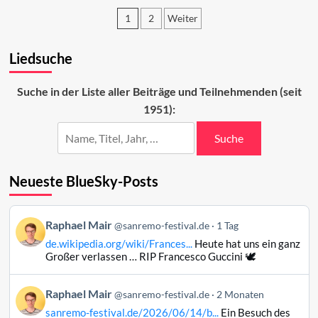
auf
1
2
Weiter
den
zweiten
Seitennummerierung
Abend
Liedsuche
der
2024
Beiträge
Suche in der Liste aller Beiträge und Teilnehmenden (seit
1951):
Suche
Neueste BlueSky-Posts
Beitrag
Raphael Mair
@sanremo-festival.de
1 Tag
von
de.wikipedia.org/wiki/Frances...
Heute hat uns ein ganz
Raphael
Großer verlassen … RIP Francesco Guccini 🕊️
Mair
auf
Beitrag
Raphael Mair
Bluesky
@sanremo-festival.de
2 Monaten
von
ansehen
sanremo-festival.de/2026/06/14/b...
Ein Besuch des