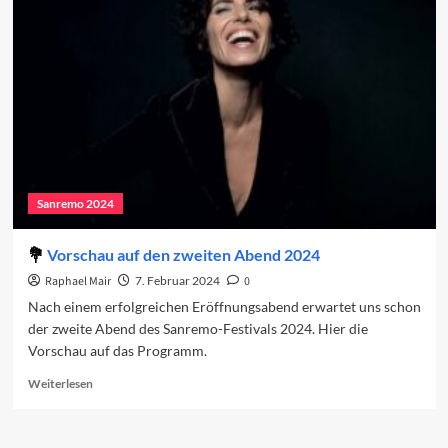
Der
zweite
Abend
Sanremo 2024
Vorschau auf den zweiten Abend 2024
Raphael Mair
7. Februar 2024
0
Nach einem erfolgreichen Eröffnungsabend erwartet uns schon
der zweite Abend des Sanremo-Festivals 2024. Hier die
Vorschau auf das Programm.
Read
Weiterlesen
more
about
Vorschau