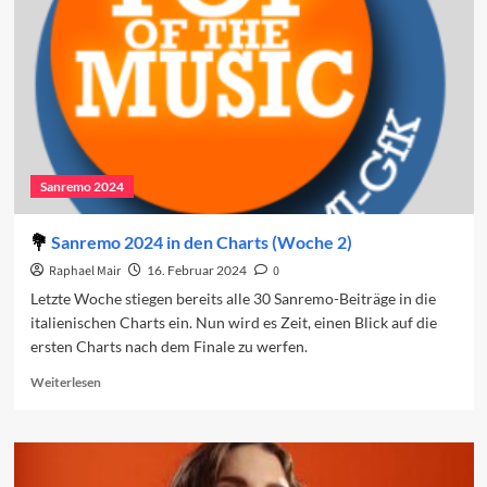
den
Charts
(Woche
3)
Sanremo 2024
Sanremo 2024 in den Charts (Woche 2)
Raphael Mair
16. Februar 2024
0
Letzte Woche stiegen bereits alle 30 Sanremo-Beiträge in die
italienischen Charts ein. Nun wird es Zeit, einen Blick auf die
ersten Charts nach dem Finale zu werfen.
Read
Weiterlesen
more
about
Sanremo
2024
in