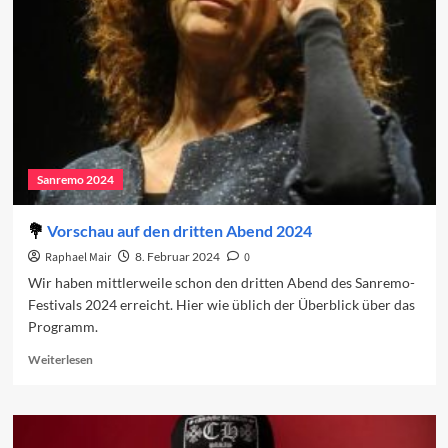
dritte
Abend
Sanremo 2024
Vorschau auf den dritten Abend 2024
Raphael Mair
8. Februar 2024
0
Wir haben mittlerweile schon den dritten Abend des Sanremo-
Festivals 2024 erreicht. Hier wie üblich der Überblick über das
Programm.
Read
Weiterlesen
more
about
Vorschau
auf