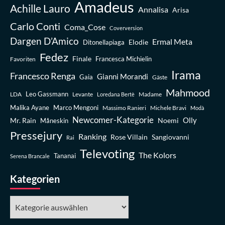
Amadeus
Achille Lauro
Annalisa
Arisa
Carlo Conti
Coma_Cose
Coverversion
Dargen D’Amico
Ermal Meta
Elodie
Ditonellapiaga
Fedez
Finale
Favoriten
Francesca Michielin
Irama
Francesco Renga
Gianni Morandi
Gaia
Gäste
Mahmood
Leo Gassmann
LDA
Levante
Madame
Loredana Bertè
Malika Ayane
Marco Mengoni
Massimo Ranieri
Michele Bravi
Modà
Newcomer-Kategorie
Olly
Mr. Rain
Noemi
Måneskin
Pressejury
Ranking
Rose Villain
Sangiovanni
Rai
Televoting
The Kolors
Tananai
Serena Brancale
Kategorien
Kategorien