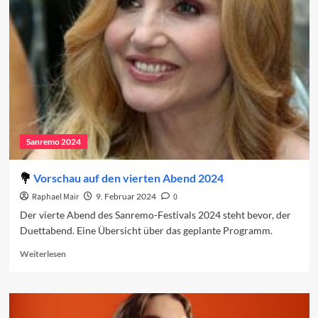
in
den
Charts
(Woche
1)
Sanremo 2024
Vorschau auf den vierten Abend 2024
Raphael Mair
9. Februar 2024
0
Der vierte Abend des Sanremo-Festivals 2024 steht bevor, der
Duettabend. Eine Übersicht über das geplante Programm.
Read
Weiterlesen
more
about
Vorschau
auf