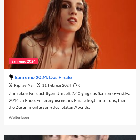
Regionalismus
und
ein
umkämpfter
Sieg
Sanremo 2024
Sanremo 2024: Das Finale
Raphael Mair
11. Februar 2024
0
Zur rekordverdächtigen Uhrzeit 2:40 ging das Sanremo-Festival
2014 zu Ende. Ein ereignisreiches Finale liegt hinter uns; hier
die Zusammenfassung des letzten Abends.
Read
Weiterlesen
more
about
Sanremo