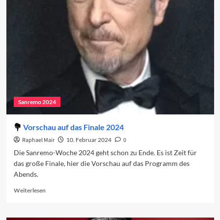
2024:
Das
Finale
Sanremo 2024
Vorschau auf das Finale 2024
Raphael Mair
10. Februar 2024
0
Die Sanremo-Woche 2024 geht schon zu Ende. Es ist Zeit für
das große Finale, hier die Vorschau auf das Programm des
Abends.
Read
Weiterlesen
more
about
Vorschau