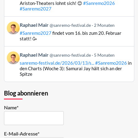
Raphael
Ariston-Theaters lohnt sich! 😊
#Sanremo2026
Mair
#Sanremo2027
auf
Bluesky
Beitrag
Raphael Mair
@sanremo-festival.de
2 Monaten
ansehen
von
#Sanremo2027
findet vom 16. bis zum 20. Februar
Raphael
statt! 🥳
Mair
auf
Beitrag
Raphael Mair
Bluesky
@sanremo-festival.de
5 Monaten
von
ansehen
sanremo-festival.de/2026/03/13/s...
#Sanremo2026
in
Raphael
den Charts (Woche 3): Samurai Jay hält sich an der
Mair
Spitze
auf
Bluesky
ansehen
Blog abonnieren
Name*
E-Mail-Adresse*