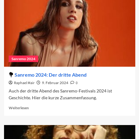
den
vierten
Abend
2024
Sanremo 2024
Sanremo 2024: Der dritte Abend
Raphael Mair
9. Februar 2024
0
Auch der dritte Abend des Sanremo-Festivals 2024 ist
Geschichte. Hier die kurze Zusammenfassung.
Read
Weiterlesen
more
about
Sanremo
2024:
Der