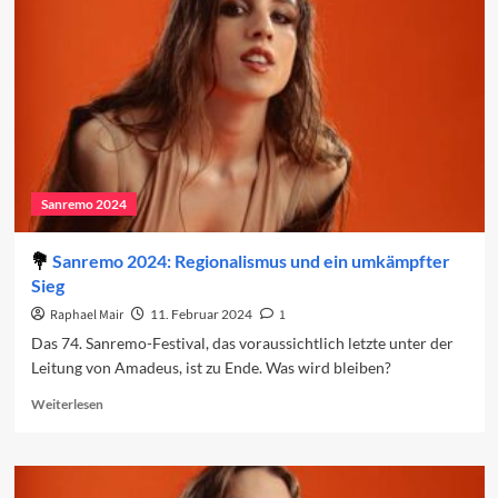
den
Charts
(Woche
2)
Sanremo 2024
Sanremo 2024: Regionalismus und ein umkämpfter
Sieg
Raphael Mair
11. Februar 2024
1
Das 74. Sanremo-Festival, das voraussichtlich letzte unter der
Leitung von Amadeus, ist zu Ende. Was wird bleiben?
Read
Weiterlesen
more
about
Sanremo
2024: