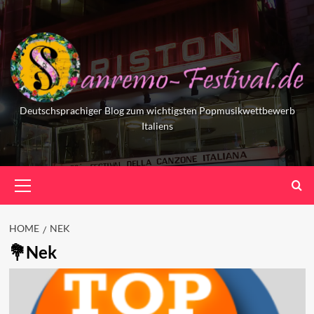
Skip
to
content
Deutschsprachiger Blog zum wichtigsten Popmusikwettbewerb
Italiens
Primary
Menu
HOME
NEK
Nek