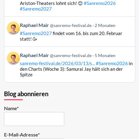
Raphael
Ariston-Theaters lohnt sich! 😊
#Sanremo2026
Mair
#Sanremo2027
auf
Bluesky
Beitrag
Raphael Mair
@sanremo-festival.de
2 Monaten
ansehen
von
#Sanremo2027
findet vom 16. bis zum 20. Februar
Raphael
statt! 🥳
Mair
auf
Beitrag
Raphael Mair
Bluesky
@sanremo-festival.de
5 Monaten
von
ansehen
sanremo-festival.de/2026/03/13/s...
#Sanremo2026
in
Raphael
den Charts (Woche 3): Samurai Jay hält sich an der
Mair
Spitze
auf
Bluesky
ansehen
Blog abonnieren
Name*
E-Mail-Adresse*