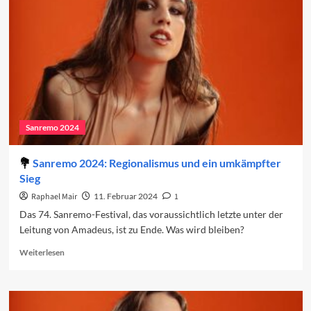
den
Charts
(Woche
2)
Sanremo 2024
Sanremo 2024: Regionalismus und ein umkämpfter
Sieg
Raphael Mair
11. Februar 2024
1
Das 74. Sanremo-Festival, das voraussichtlich letzte unter der
Leitung von Amadeus, ist zu Ende. Was wird bleiben?
Read
Weiterlesen
more
about
Sanremo
2024: