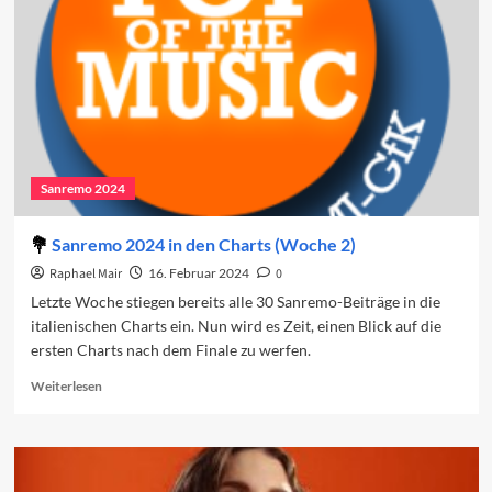
den
Charts
(Woche
3)
Sanremo 2024
Sanremo 2024 in den Charts (Woche 2)
Raphael Mair
16. Februar 2024
0
Letzte Woche stiegen bereits alle 30 Sanremo-Beiträge in die
italienischen Charts ein. Nun wird es Zeit, einen Blick auf die
ersten Charts nach dem Finale zu werfen.
Read
Weiterlesen
more
about
Sanremo
2024
in