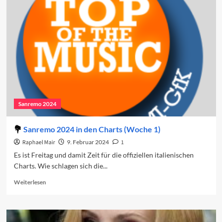
2024:
Der
vierte
Abend
Sanremo 2024
Sanremo 2024 in den Charts (Woche 1)
Raphael Mair
9. Februar 2024
1
Es ist Freitag und damit Zeit für die offiziellen italienischen
Charts. Wie schlagen sich die...
Read
Weiterlesen
more
about
Sanremo
2024