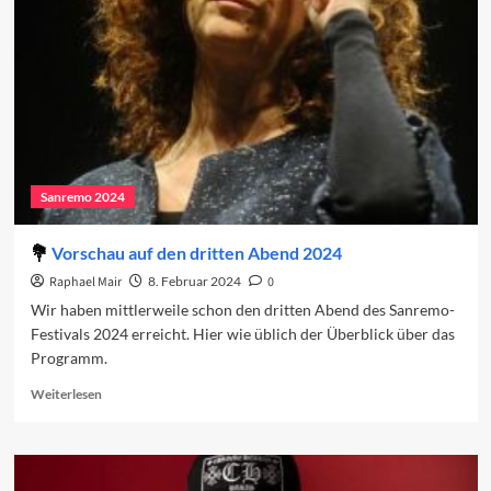
dritte
Abend
Sanremo 2024
Vorschau auf den dritten Abend 2024
Raphael Mair
8. Februar 2024
0
Wir haben mittlerweile schon den dritten Abend des Sanremo-
Festivals 2024 erreicht. Hier wie üblich der Überblick über das
Programm.
Read
Weiterlesen
more
about
Vorschau
auf