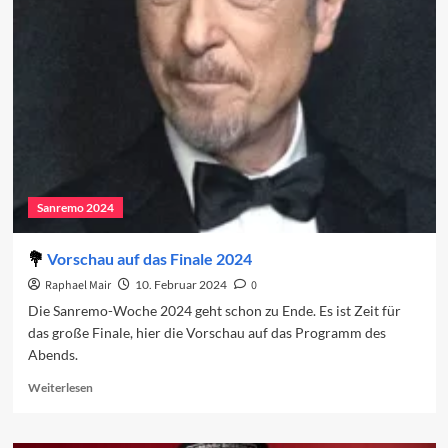
2024:
Das
Finale
Sanremo 2024
Vorschau auf das Finale 2024
Raphael Mair
10. Februar 2024
0
Die Sanremo-Woche 2024 geht schon zu Ende. Es ist Zeit für
das große Finale, hier die Vorschau auf das Programm des
Abends.
Read
Weiterlesen
more
about
Vorschau