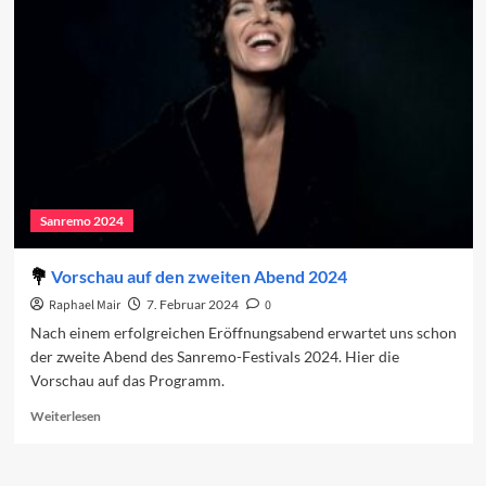
Der
zweite
Abend
Sanremo 2024
Vorschau auf den zweiten Abend 2024
Raphael Mair
7. Februar 2024
0
Nach einem erfolgreichen Eröffnungsabend erwartet uns schon
der zweite Abend des Sanremo-Festivals 2024. Hier die
Vorschau auf das Programm.
Read
Weiterlesen
more
about
Vorschau