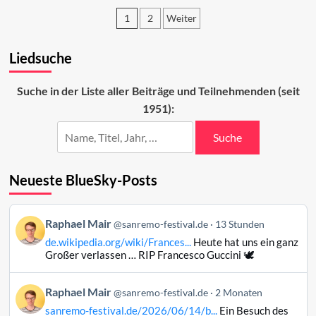
auf
1
2
Weiter
den
zweiten
Seitennummerierung
Abend
Liedsuche
der
2024
Beiträge
Suche in der Liste aller Beiträge und Teilnehmenden (seit
1951):
Suche
Neueste BlueSky-Posts
Beitrag
Raphael Mair
@sanremo-festival.de
13 Stunden
von
de.wikipedia.org/wiki/Frances...
Heute hat uns ein ganz
Raphael
Großer verlassen … RIP Francesco Guccini 🕊️
Mair
auf
Beitrag
Raphael Mair
Bluesky
@sanremo-festival.de
2 Monaten
von
ansehen
sanremo-festival.de/2026/06/14/b...
Ein Besuch des