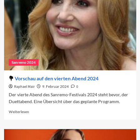
in
den
Charts
(Woche
1)
Sanremo 2024
Vorschau auf den vierten Abend 2024
Raphael Mair
9. Februar 2024
0
Der vierte Abend des Sanremo-Festivals 2024 steht bevor, der
Duettabend. Eine Übersicht über das geplante Programm.
Read
Weiterlesen
more
about
Vorschau
auf