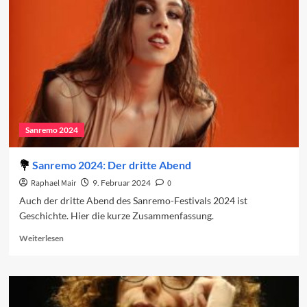
den
vierten
Abend
2024
Sanremo 2024
Sanremo 2024: Der dritte Abend
Raphael Mair
9. Februar 2024
0
Auch der dritte Abend des Sanremo-Festivals 2024 ist
Geschichte. Hier die kurze Zusammenfassung.
Read
Weiterlesen
more
about
Sanremo
2024:
Der