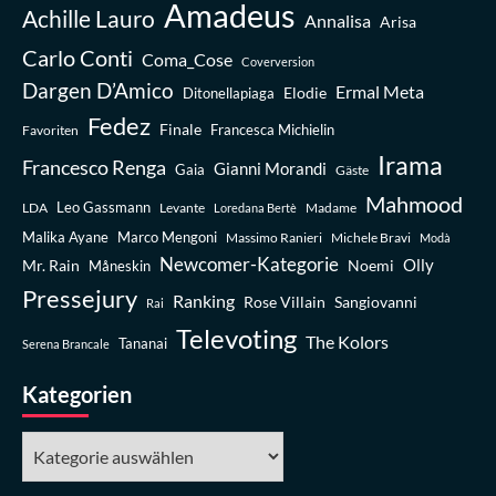
Amadeus
Achille Lauro
Annalisa
Arisa
Carlo Conti
Coma_Cose
Coverversion
Dargen D’Amico
Ermal Meta
Elodie
Ditonellapiaga
Fedez
Finale
Favoriten
Francesca Michielin
Irama
Francesco Renga
Gianni Morandi
Gaia
Gäste
Mahmood
Leo Gassmann
LDA
Levante
Madame
Loredana Bertè
Malika Ayane
Marco Mengoni
Massimo Ranieri
Michele Bravi
Modà
Newcomer-Kategorie
Olly
Mr. Rain
Noemi
Måneskin
Pressejury
Ranking
Rose Villain
Sangiovanni
Rai
Televoting
The Kolors
Tananai
Serena Brancale
Kategorien
Kategorien