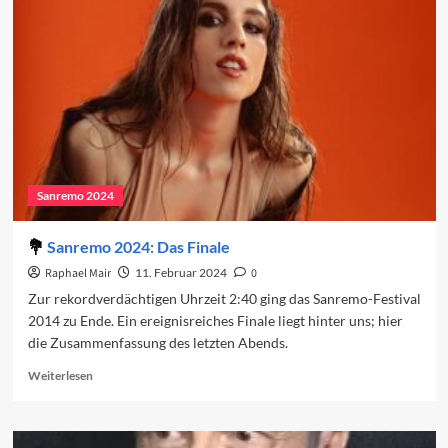
Regionalismus
und
ein
umkämpfter
Sieg
Sanremo 2024
Sanremo 2024: Das Finale
Raphael Mair
11. Februar 2024
0
Zur rekordverdächtigen Uhrzeit 2:40 ging das Sanremo-Festival
2014 zu Ende. Ein ereignisreiches Finale liegt hinter uns; hier
die Zusammenfassung des letzten Abends.
Read
Weiterlesen
more
about
Sanremo