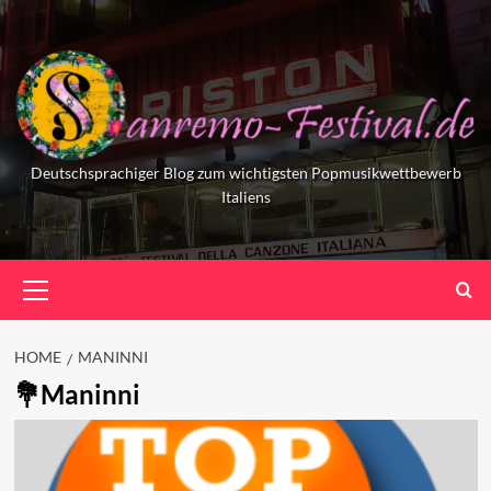
Skip
to
content
Deutschsprachiger Blog zum wichtigsten Popmusikwettbewerb
Italiens
Primary
Menu
HOME
MANINNI
Maninni