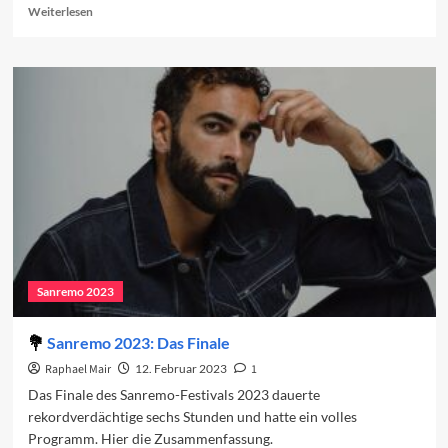
Read
Weiterlesen
more
about
Sanremo-
Beiträge
in
den
Charts
(Woche
2)
Sanremo 2023
Sanremo 2023: Das Finale
Raphael Mair
12. Februar 2023
1
Das Finale des Sanremo-Festivals 2023 dauerte
rekordverdächtige sechs Stunden und hatte ein volles
Programm. Hier die Zusammenfassung.