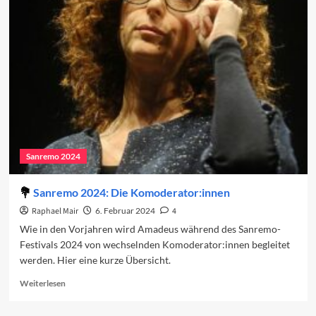
auf
den
zweiten
Abend
2024
Sanremo 2024
Sanremo 2024: Die Komoderator:innen
Raphael Mair
6. Februar 2024
4
Wie in den Vorjahren wird Amadeus während des Sanremo-
Festivals 2024 von wechselnden Komoderator:innen begleitet
werden. Hier eine kurze Übersicht.
Read
Weiterlesen
more
about