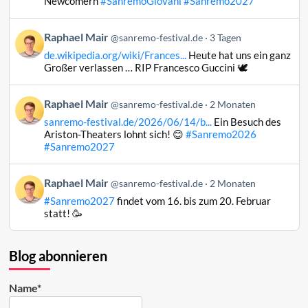
Newcomern
#SanremoGiovani
#Sanremo2027
Mair
auf
Beitrag
Raphael Mair
Bluesky
@sanremo-festival.de
3 Tagen
von
ansehen
de.wikipedia.org/wiki/Frances...
Heute hat uns ein ganz
Raphael
Großer verlassen … RIP Francesco Guccini 🕊️
Mair
auf
Beitrag
Raphael Mair
Bluesky
@sanremo-festival.de
2 Monaten
von
ansehen
sanremo-festival.de/2026/06/14/b...
Ein Besuch des
Raphael
Ariston-Theaters lohnt sich! 😊
#Sanremo2026
Mair
#Sanremo2027
auf
Bluesky
Beitrag
Raphael Mair
@sanremo-festival.de
2 Monaten
ansehen
von
#Sanremo2027
findet vom 16. bis zum 20. Februar
Raphael
statt! 🥳
Mair
auf
Bluesky
Blog abonnieren
ansehen
Name*