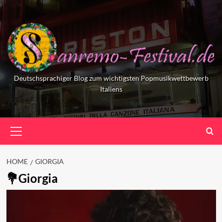
Skip
to
content
Deutschsprachiger Blog zum wichtigsten Popmusikwettbewerb
Italiens
Primary
Menu
HOME
GIORGIA
Giorgia