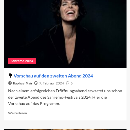
2024:
Der
zweite
Abend
Sanremo 2024
Vorschau auf den zweiten Abend 2024
Raphael Mair
7. Februar 2024
0
Nach einem erfolgreichen Eröffnungsabend erwartet uns schon
der zweite Abend des Sanremo-Festivals 2024. Hier die
Vorschau auf das Programm.
Read
Weiterlesen
more
about
Vorschau