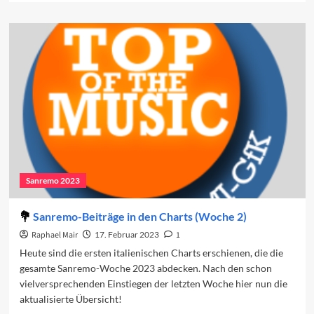
about
Sanremo-
Beiträge
in
den
Charts
(Woche
3)
Sanremo 2023
Sanremo-Beiträge in den Charts (Woche 2)
Raphael Mair
17. Februar 2023
1
Heute sind die ersten italienischen Charts erschienen, die die
gesamte Sanremo-Woche 2023 abdecken. Nach den schon
vielversprechenden Einstiegen der letzten Woche hier nun die
aktualisierte Übersicht!