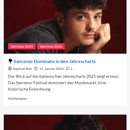
Sanremo 2025
Sanremo 2026
Sanremo-Dominanz in den Jahrescharts
Raphael Mair
11. Januar 2026
1
Der Blick auf die italienischen Jahrescharts 2025 zeigt erneut:
Das Sanremo-Festival dominiert den Musikmarkt. Eine
historische Einordnung.
Read
Weiterlesen
more
about
Sanremo-
Dominanz
in