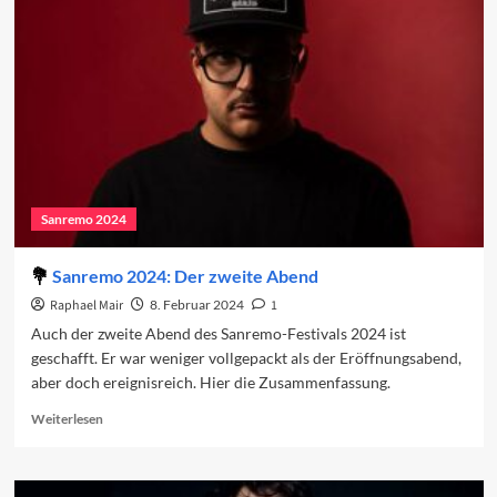
Sanremo-
Beiträge
2025
Sanremo 2024
Sanremo 2024: Der zweite Abend
Raphael Mair
8. Februar 2024
1
Auch der zweite Abend des Sanremo-Festivals 2024 ist
geschafft. Er war weniger vollgepackt als der Eröffnungsabend,
aber doch ereignisreich. Hier die Zusammenfassung.
Read
Weiterlesen
more
about
Sanremo