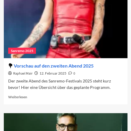
zweite
Abend
Sanremo 2025
Vorschau auf den zweiten Abend 2025
Raphael Mair
12. Februar 2025
0
Der zweite Abend des Sanremo-Festivals 2025 steht kurz
bevor! Hier eine Übersicht über das geplante Programm.
Read
Weiterlesen
more
about
Vorschau
auf
den
zweiten