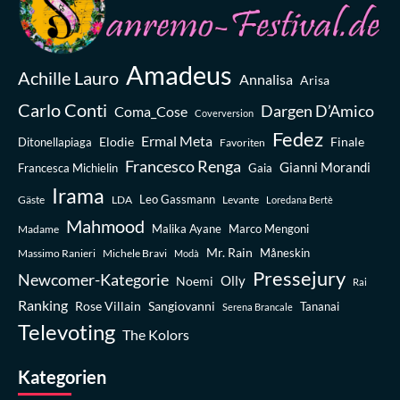
Amadeus
Achille Lauro
Annalisa
Arisa
Carlo Conti
Dargen D’Amico
Coma_Cose
Coverversion
Fedez
Ermal Meta
Elodie
Finale
Ditonellapiaga
Favoriten
Francesco Renga
Gianni Morandi
Francesca Michielin
Gaia
Irama
Leo Gassmann
Gäste
LDA
Levante
Loredana Bertè
Mahmood
Madame
Malika Ayane
Marco Mengoni
Mr. Rain
Massimo Ranieri
Michele Bravi
Måneskin
Modà
Pressejury
Newcomer-Kategorie
Olly
Noemi
Rai
Ranking
Rose Villain
Sangiovanni
Tananai
Serena Brancale
Televoting
The Kolors
Kategorien