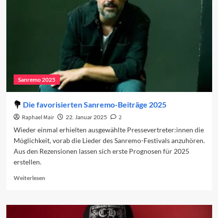
Abend
2025
Sanremo 2025
Die favorisierten Sanremo-Beiträge 2025
Raphael Mair
22. Januar 2025
2
Wieder einmal erhielten ausgewählte Pressevertreter:innen die
Möglichkeit, vorab die Lieder des Sanremo-Festivals anzuhören.
Aus den Rezensionen lassen sich erste Prognosen für 2025
erstellen.
Read
Weiterlesen
more
about
Die
favorisierten