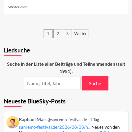
Read
Weiterlesen
more
about
Sanremo
2023:
1
2
3
Weiter
Das
Finale
Seitennummerierung
Liedsuche
der
Beiträge
Suche in der Liste aller Beiträge und Teilnehmenden (seit
1951):
Suche
Neueste BlueSky-Posts
Beitrag
Raphael Mair
@sanremo-festival.de
1 Tag
von
sanremo-festival.de/2026/08/08/n...
Neues von den
Raphael