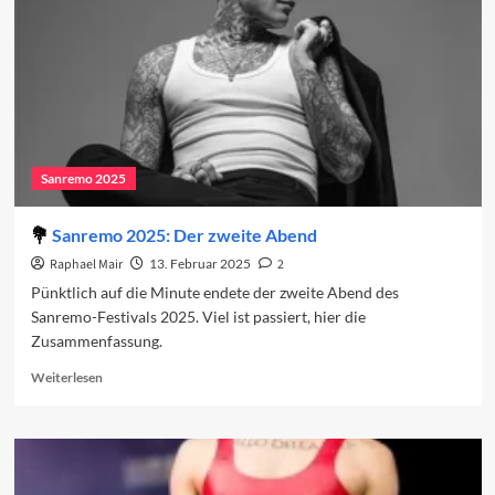
Tradition
Sanremo 2025
Sanremo 2025: Der zweite Abend
Raphael Mair
13. Februar 2025
2
Pünktlich auf die Minute endete der zweite Abend des
Sanremo-Festivals 2025. Viel ist passiert, hier die
Zusammenfassung.
Read
Weiterlesen
more
about
Sanremo
2025:
Der