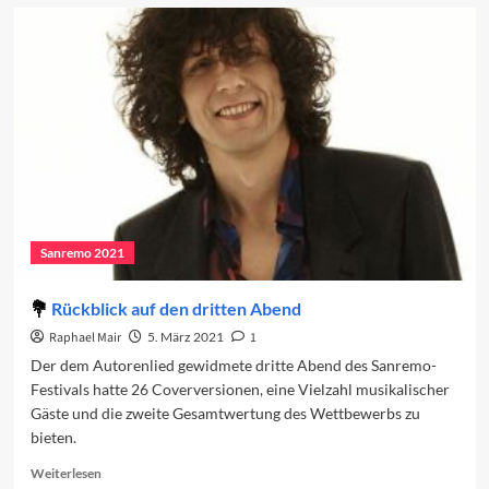
Die
Länge
der
Sanremo-
Beiträge
Sanremo 2021
Rückblick auf den dritten Abend
Raphael Mair
5. März 2021
1
Der dem Autorenlied gewidmete dritte Abend des Sanremo-
Festivals hatte 26 Coverversionen, eine Vielzahl musikalischer
Gäste und die zweite Gesamtwertung des Wettbewerbs zu
bieten.
Read
Weiterlesen