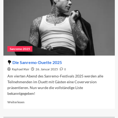
vierten
Abend
2025
Sanremo 2025
Die Sanremo-Duette 2025
Raphael Mair
26. Januar 2025
0
Am vierten Abend des Sanremo-Festivals 2025 werden alle
Teilnehmenden im Duett mit Gästen eine Coverversion
präsentieren. Nun wurde die vollständige Liste
bekanntgegeben!
Read
Weiterlesen
more
about
Die