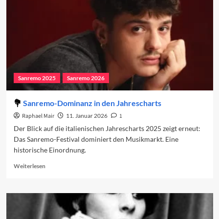
Sanremo 2025
Sanremo 2026
Sanremo-Dominanz in den Jahrescharts
Raphael Mair
11. Januar 2026
1
Der Blick auf die italienischen Jahrescharts 2025 zeigt erneut:
Das Sanremo-Festival dominiert den Musikmarkt. Eine
historische Einordnung.
Read
Weiterlesen
more
about
Sanremo-
Dominanz
in