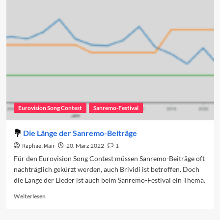
Sanremo-
Duette
2025
Eurovision Song Contest
Sanremo-Festival
Die Länge der Sanremo-Beiträge
Raphael Mair
20. März 2022
1
Für den Eurovision Song Contest müssen Sanremo-Beiträge oft
nachträglich gekürzt werden, auch Brividi ist betroffen. Doch
die Länge der Lieder ist auch beim Sanremo-Festival ein Thema.
Read
Weiterlesen
more
about