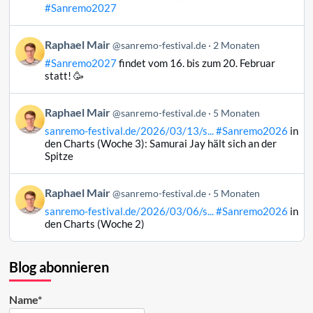
Mair
#Sanremo2027
auf
Bluesky
Beitrag
Raphael Mair
@sanremo-festival.de
2 Monaten
ansehen
von
#Sanremo2027
findet vom 16. bis zum 20. Februar
Raphael
statt! 🥳
Mair
auf
Beitrag
Raphael Mair
Bluesky
@sanremo-festival.de
5 Monaten
von
ansehen
sanremo-festival.de/2026/03/13/s...
#Sanremo2026
in
Raphael
den Charts (Woche 3): Samurai Jay hält sich an der
Mair
Spitze
auf
Bluesky
Beitrag
Raphael Mair
@sanremo-festival.de
5 Monaten
ansehen
von
sanremo-festival.de/2026/03/06/s...
#Sanremo2026
in
Raphael
den Charts (Woche 2)
Mair
auf
Bluesky
Blog abonnieren
ansehen
Name*