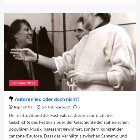
more
about
Rückblick
auf
den
dritten
Abend
Sanremo 2021
Autorenlied oder doch nicht?
Raphael Mair
26. Februar 2021
3
Der dritte Abend des Festivals ist dieses Jahr nicht der
Geschichte des Festivals oder der Geschichte der italienischen
populären Musik insgesamt gewidmet, sondern konkret der
canzone d’autore. Dass das Verhältnis zwischen Sanremo und