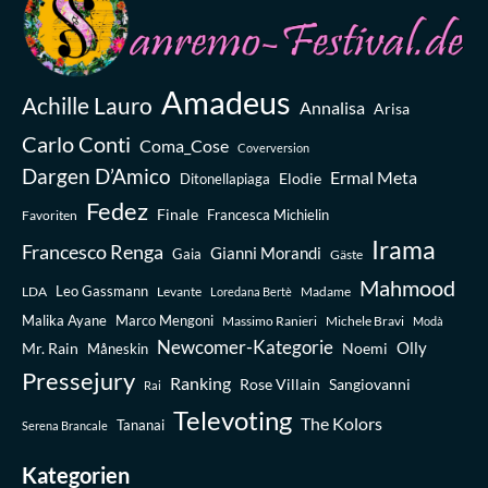
Amadeus
Achille Lauro
Annalisa
Arisa
Carlo Conti
Coma_Cose
Coverversion
Dargen D’Amico
Ermal Meta
Elodie
Ditonellapiaga
Fedez
Finale
Favoriten
Francesca Michielin
Irama
Francesco Renga
Gianni Morandi
Gaia
Gäste
Mahmood
Leo Gassmann
LDA
Levante
Madame
Loredana Bertè
Malika Ayane
Marco Mengoni
Massimo Ranieri
Michele Bravi
Modà
Newcomer-Kategorie
Olly
Mr. Rain
Noemi
Måneskin
Pressejury
Ranking
Rose Villain
Sangiovanni
Rai
Televoting
The Kolors
Tananai
Serena Brancale
Kategorien