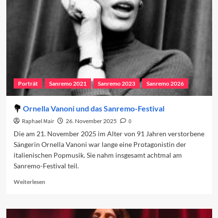
den
Jahrescharts
Porträt
Sanremo 2021
Sanremo 2023
Sanremo 2026
Ornella Vanoni und das Sanremo-Festival
Raphael Mair
26. November 2025
0
Die am 21. November 2025 im Alter von 91 Jahren verstorbene
Sängerin Ornella Vanoni war lange eine Protagonistin der
italienischen Popmusik. Sie nahm insgesamt achtmal am
Sanremo-Festival teil.
Read
Weiterlesen
more
about
Ornella
Vanoni