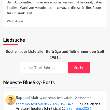
dem Autorenlied immer ein schwieriges war, ist bekannt, daher
ist diese Wahl von Amadeus eine gewagte, die zweifellos Raum
für Polemik lässt.
Read
Weiterlesen
more
about
Autorenlied
Liedsuche
oder
doch
nicht?
Suche in der Liste aller Beiträge und Teilnehmenden (seit
1951):
Suche
Neueste BlueSky-Posts
Beitrag
Raphael Mair
@sanremo-festival.de
2 Monaten
von
sanremo-festival.de/2026/06/14/b...
Ein Besuch des
Raphael
Ariston-Theaters lohnt sich! 😊
#Sanremo2026