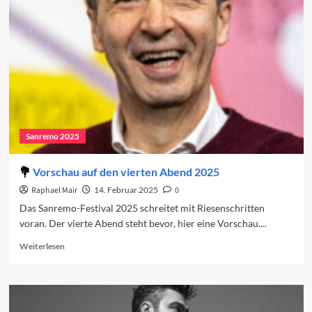
Der
vierte
Abend
Sanremo 2025
Vorschau auf den vierten Abend 2025
Raphael Mair
14. Februar 2025
0
Das Sanremo-Festival 2025 schreitet mit Riesenschritten
voran. Der vierte Abend steht bevor, hier eine Vorschau....
Read
Weiterlesen
more
about
Vorschau
auf
den