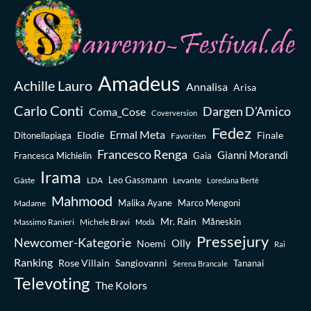
Amadeus
Achille Lauro
Annalisa
Arisa
Carlo Conti
Dargen D’Amico
Coma_Cose
Coverversion
Fedez
Ermal Meta
Elodie
Finale
Ditonellapiaga
Favoriten
Francesco Renga
Gianni Morandi
Francesca Michielin
Gaia
Irama
Leo Gassmann
Gäste
LDA
Levante
Loredana Bertè
Mahmood
Madame
Malika Ayane
Marco Mengoni
Mr. Rain
Massimo Ranieri
Michele Bravi
Måneskin
Modà
Pressejury
Newcomer-Kategorie
Olly
Noemi
Rai
Ranking
Rose Villain
Sangiovanni
Tananai
Serena Brancale
Televoting
The Kolors