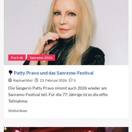
den
vierten
Abend
2026
Porträt
Sanremo 2026
Patty Pravo und das Sanremo-Festival
Raphael Mair
23. Februar 2026
0
Die Sängerin Patty Pravo nimmt auch 2026 wieder am
Sanremo-Festival teil. Für die 77-Jährige ist es die elfte
Teilnahme.
Read
Weiterlesen
more
about
Patty