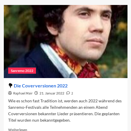
Vorschau
auf
den
vierten
Abend
Sanremo 2022
Die Coverversionen 2022
Raphael Mair
21. Januar 2022
2
Wie es schon fast Tradition ist, werden auch 2022 während des
Sanremo-Festivals alle Teilnehmenden an einem Abend
Coverversionen bekannter Lieder präsentieren. Die geplanten
Titel wurden nun bekanntgegeben.
Read
Weiterlesen