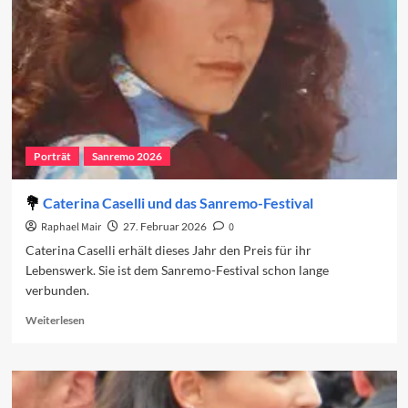
vierte
Abend
Porträt
Sanremo 2026
Caterina Caselli und das Sanremo-Festival
Raphael Mair
27. Februar 2026
0
Caterina Caselli erhält dieses Jahr den Preis für ihr
Lebenswerk. Sie ist dem Sanremo-Festival schon lange
verbunden.
Read
Weiterlesen
more
about
Caterina
Caselli
und