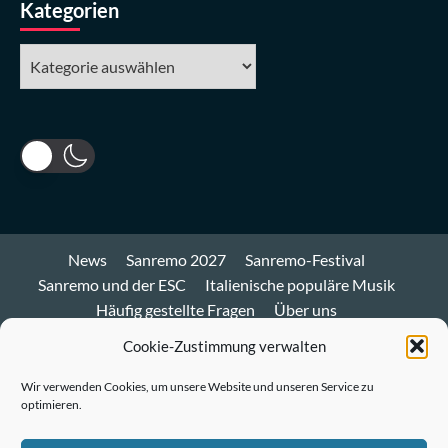
Kategorien
Kategorien
News
Sanremo 2027
Sanremo-Festival
Sanremo und der ESC
Italienische populäre Musik
Häufig gestellte Fragen
Über uns
Impressum und Datenschutz
Cookie-Richtlinie
Cookie-Zustimmung verwalten
Bluesky
Wir verwenden Cookies, um unsere Website und unseren Service zu
optimieren.
Mastodon
Twitter