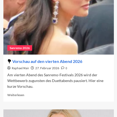
das
Sanremo-
Festival
Sanremo 2026
Vorschau auf den vierten Abend 2026
Raphael Mair
27. Februar 2026
0
Am vierten Abend des Sanremo-Festivals 2026 wird der
Wettbewerb zugunsten des Duettabends pausiert. Hier eine
kurze Vorschau.
Read
Weiterlesen
more
about
Vorschau
auf