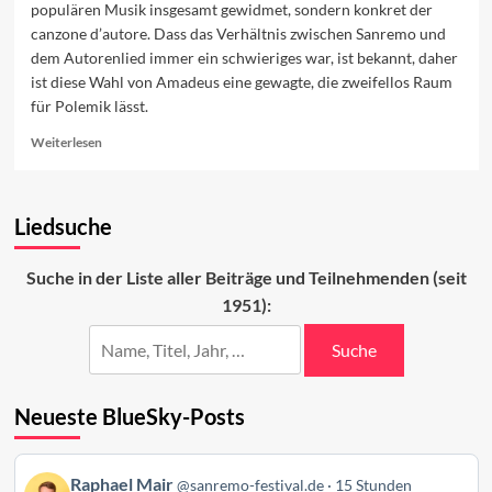
populären Musik insgesamt gewidmet, sondern konkret der
canzone d’autore. Dass das Verhältnis zwischen Sanremo und
dem Autorenlied immer ein schwieriges war, ist bekannt, daher
ist diese Wahl von Amadeus eine gewagte, die zweifellos Raum
für Polemik lässt.
Read
Weiterlesen
more
about
Autorenlied
Liedsuche
oder
doch
nicht?
Suche in der Liste aller Beiträge und Teilnehmenden (seit
1951):
Suche
Neueste BlueSky-Posts
Beitrag
Raphael Mair
@sanremo-festival.de
15 Stunden