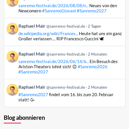
von
sanremo-festival.de/2026/08/08/n...
Neues von den
Raphael
Newcomern
#SanremoGiovani
#Sanremo2027
Mair
auf
Beitrag
Raphael Mair
Bluesky
@sanremo-festival.de
2 Tagen
von
ansehen
de.wikipedia.org/wiki/Frances...
Heute hat uns ein ganz
Raphael
Großer verlassen … RIP Francesco Guccini 🕊️
Mair
auf
Beitrag
Raphael Mair
Bluesky
@sanremo-festival.de
2 Monaten
von
ansehen
sanremo-festival.de/2026/06/14/b...
Ein Besuch des
Raphael
Ariston-Theaters lohnt sich! 😊
#Sanremo2026
Mair
#Sanremo2027
auf
Bluesky
Beitrag
Raphael Mair
@sanremo-festival.de
2 Monaten
ansehen
von
#Sanremo2027
findet vom 16. bis zum 20. Februar
Raphael
statt! 🥳
Mair
auf
Bluesky
Blog abonnieren
ansehen