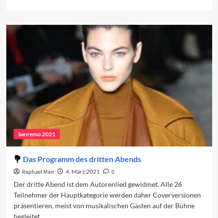
more
about
Die
Coverversionen
2022
Sanremo 2021
Das Programm des dritten Abends
Raphael Mair
4. März 2021
0
Der dritte Abend ist dem Autorenlied gewidmet. Alle 26
Teilnehmer der Hauptkategorie werden daher Coverversionen
präsentieren, meist von musikalischen Gästen auf der Bühne
begleitet.