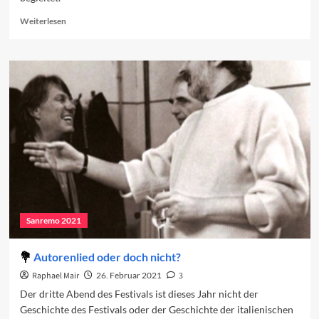
Read
Weiterlesen
more
about
Das
Programm
des
dritten
Abends
Sanremo 2021
Autorenlied oder doch nicht?
Raphael Mair
26. Februar 2021
3
Der dritte Abend des Festivals ist dieses Jahr nicht der
Geschichte des Festivals oder der Geschichte der italienischen