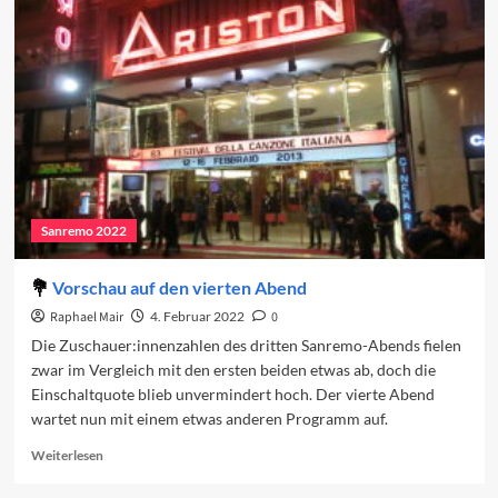
Pravo
und
das
Sanremo-
Festival
Sanremo 2022
Vorschau auf den vierten Abend
Raphael Mair
4. Februar 2022
0
Die Zuschauer:innenzahlen des dritten Sanremo-Abends fielen
zwar im Vergleich mit den ersten beiden etwas ab, doch die
Einschaltquote blieb unvermindert hoch. Der vierte Abend
wartet nun mit einem etwas anderen Programm auf.
Read
Weiterlesen
more
about