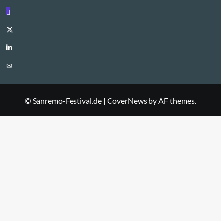
Mastodon
Twitter
LinkedIn
E-
Mail
© Sanremo-Festival.de
|
CoverNews
by AF themes.