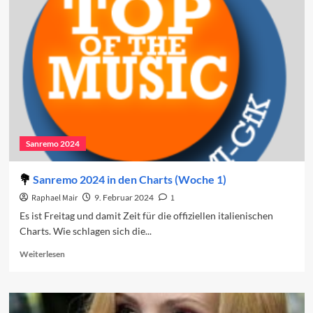
Der
vierte
Abend
Sanremo 2024
Sanremo 2024 in den Charts (Woche 1)
Raphael Mair
9. Februar 2024
1
Es ist Freitag und damit Zeit für die offiziellen italienischen
Charts. Wie schlagen sich die...
Read
Weiterlesen
more
about
Sanremo
2024