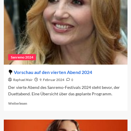
in
den
Charts
(Woche
1)
Sanremo 2024
Vorschau auf den vierten Abend 2024
Raphael Mair
9. Februar 2024
0
Der vierte Abend des Sanremo-Festivals 2024 steht bevor, der
Duettabend. Eine Übersicht über das geplante Programm.
Read
Weiterlesen
more
about
Vorschau
auf
den