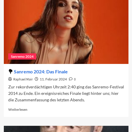
Regionalismus
und
ein
umkämpfter
Sieg
Sanremo 2024
Sanremo 2024: Das Finale
Raphael Mair
11. Februar 2024
0
Zur rekordverdächtigen Uhrzeit 2:40 ging das Sanremo-Festival
2014 zu Ende. Ein ereignisreiches Finale liegt hinter uns; hier
die Zusammenfassung des letzten Abends.
Read
Weiterlesen
more
about
Sanremo
2024: