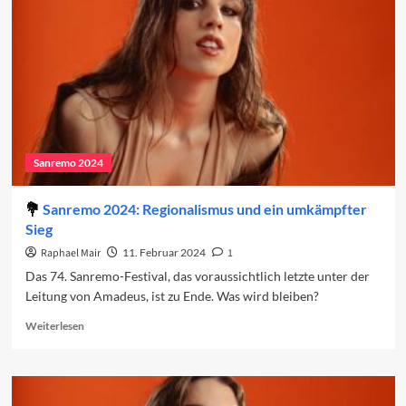
Sanremo 2024
Sanremo 2024: Regionalismus und ein umkämpfter
Sieg
Raphael Mair
11. Februar 2024
1
Das 74. Sanremo-Festival, das voraussichtlich letzte unter der
Leitung von Amadeus, ist zu Ende. Was wird bleiben?
Read
Weiterlesen
more
about
Sanremo
2024: