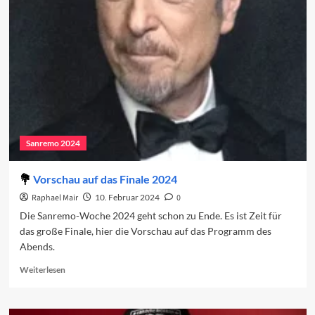
Das
Finale
Sanremo 2024
Vorschau auf das Finale 2024
Raphael Mair
10. Februar 2024
0
Die Sanremo-Woche 2024 geht schon zu Ende. Es ist Zeit für
das große Finale, hier die Vorschau auf das Programm des
Abends.
Read
Weiterlesen
more
about
Vorschau