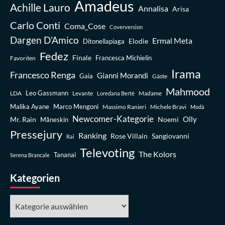
Amadeus
Achille Lauro
Annalisa
Arisa
Carlo Conti
Coma_Cose
Coverversion
Dargen D’Amico
Ermal Meta
Elodie
Ditonellapiaga
Fedez
Finale
Favoriten
Francesca Michielin
Irama
Francesco Renga
Gianni Morandi
Gaia
Gäste
Mahmood
Leo Gassmann
LDA
Levante
Madame
Loredana Bertè
Malika Ayane
Marco Mengoni
Massimo Ranieri
Michele Bravi
Modà
Newcomer-Kategorie
Olly
Mr. Rain
Noemi
Måneskin
Pressejury
Ranking
Rose Villain
Sangiovanni
Rai
Televoting
The Kolors
Tananai
Serena Brancale
Kategorien
Kategorien