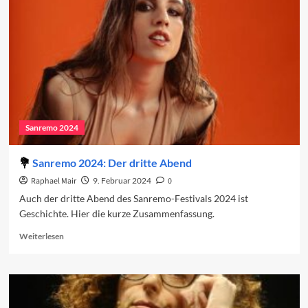
vierten
Abend
2024
Sanremo 2024
Sanremo 2024: Der dritte Abend
Raphael Mair
9. Februar 2024
0
Auch der dritte Abend des Sanremo-Festivals 2024 ist
Geschichte. Hier die kurze Zusammenfassung.
Read
Weiterlesen
more
about
Sanremo
2024:
Der