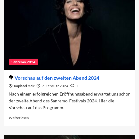
Der
zweite
Abend
Sanremo 2024
Vorschau auf den zweiten Abend 2024
Raphael Mair
7. Februar 2024
0
Nach einem erfolgreichen Eröffnungsabend erwartet uns schon
der zweite Abend des Sanremo-Festivals 2024. Hier die
Vorschau auf das Programm.
Read
Weiterlesen
more
about
Vorschau