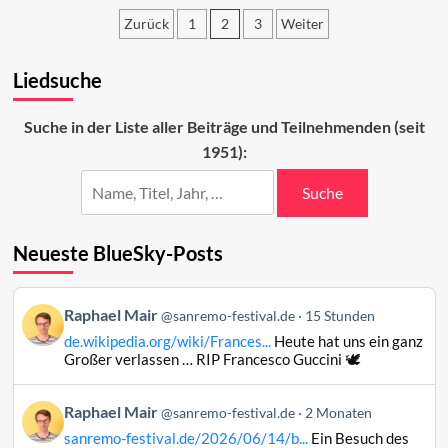
2024:
Zurück
1
2
3
Weiter
Der
erste
Seitennummerierung
Abend
Liedsuche
der
Beiträge
Suche in der Liste aller Beiträge und Teilnehmenden (seit
1951):
Suche
Neueste BlueSky-Posts
Beitrag
Raphael Mair
@sanremo-festival.de
15 Stunden
von
de.wikipedia.org/wiki/Frances...
Heute hat uns ein ganz
Raphael
Großer verlassen … RIP Francesco Guccini 🕊️
Mair
auf
Beitrag
Raphael Mair
Bluesky
@sanremo-festival.de
2 Monaten
von
ansehen
sanremo-festival.de/2026/06/14/b...
Ein Besuch des