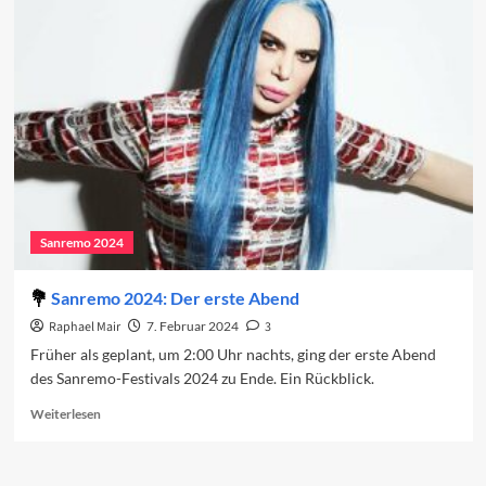
Lieder
des
Sanremo-
Festivals
2024
Sanremo 2024
Sanremo 2024: Der erste Abend
Raphael Mair
7. Februar 2024
3
Früher als geplant, um 2:00 Uhr nachts, ging der erste Abend
des Sanremo-Festivals 2024 zu Ende. Ein Rückblick.
Read
Weiterlesen
more
about
Sanremo