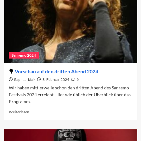
dritte
Abend
Sanremo 2024
Vorschau auf den dritten Abend 2024
Raphael Mair
8. Februar 2024
0
Wir haben mittlerweile schon den dritten Abend des Sanremo-
Festivals 2024 erreicht. Hier wie üblich der Überblick über das
Programm.
Read
Weiterlesen
more
about
Vorschau
auf
den