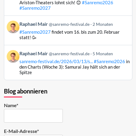
Raphael
Ariston-Theaters lohnt sich! 😊
#Sanremo2026
Mair
#Sanremo2027
auf
Bluesky
Beitrag
Raphael Mair
@sanremo-festival.de
2 Monaten
ansehen
von
#Sanremo2027
findet vom 16. bis zum 20. Februar
Raphael
statt! 🥳
Mair
auf
Beitrag
Raphael Mair
Bluesky
@sanremo-festival.de
5 Monaten
von
ansehen
sanremo-festival.de/2026/03/13/s...
#Sanremo2026
in
Raphael
den Charts (Woche 3): Samurai Jay hält sich an der
Mair
Spitze
auf
Bluesky
ansehen
Blog abonnieren
Name*
E-Mail-Adresse*