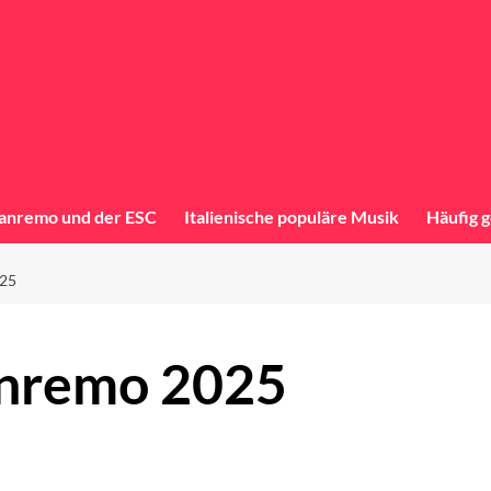
anremo und der ESC
Italienische populäre Musik
Häufig g
25
anremo 2025