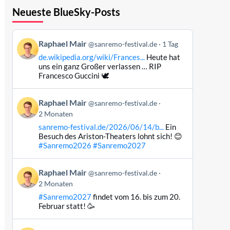
Neueste BlueSky-Posts
Beitrag
Raphael Mair
@sanremo-festival.de
1 Tag
von
de.wikipedia.org/wiki/Frances...
Heute hat
Raphael
uns ein ganz Großer verlassen … RIP
Mair
Francesco Guccini 🕊️
auf
Bluesky
Beitrag
Raphael Mair
@sanremo-festival.de
ansehen
von
2 Monaten
Raphael
sanremo-festival.de/2026/06/14/b...
Ein
Mair
Besuch des Ariston-Theaters lohnt sich! 😊
auf
#Sanremo2026
#Sanremo2027
Bluesky
ansehen
Beitrag
Raphael Mair
@sanremo-festival.de
von
2 Monaten
Raphael
#Sanremo2027
findet vom 16. bis zum 20.
Mair
Februar statt! 🥳
auf
Bluesky