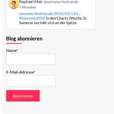
Beitrag
ansehen
Raphael Mair
@sanremo-festival.de
von
5 Monaten
Raphael
sanremo-festival.de/2026/03/13/s...
Mair
#Sanremo2026
in den Charts (Woche 3):
auf
Samurai Jay hält sich an der Spitze
Bluesky
ansehen
Blog abonnieren
Name*
E-Mail-Adresse*