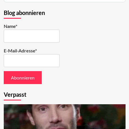
auf
Bluesky
Blog abonnieren
ansehen
Name*
E-Mail-Adresse*
Verpasst