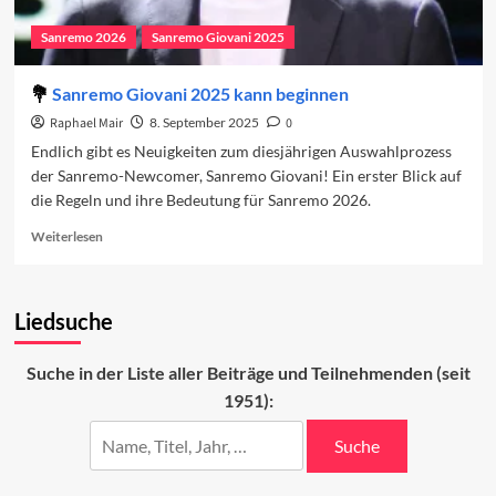
Sanremo 2026
Sanremo Giovani 2025
Sanremo Giovani 2025 kann beginnen
Raphael Mair
8. September 2025
0
Endlich gibt es Neuigkeiten zum diesjährigen Auswahlprozess
der Sanremo-Newcomer, Sanremo Giovani! Ein erster Blick auf
die Regeln und ihre Bedeutung für Sanremo 2026.
Read
Weiterlesen
more
about
Sanremo
Liedsuche
Giovani
2025
kann
Suche in der Liste aller Beiträge und Teilnehmenden (seit
beginnen
1951):
Suche