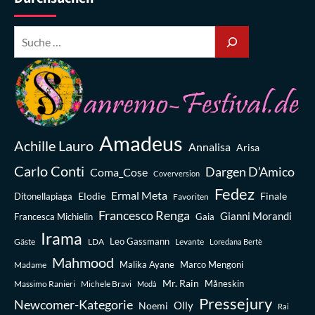
Amadeus
Achille Lauro
Annalisa
Arisa
Carlo Conti
Dargen D’Amico
Coma_Cose
Coverversion
Fedez
Ermal Meta
Elodie
Finale
Ditonellapiaga
Favoriten
Francesco Renga
Gianni Morandi
Francesca Michielin
Gaia
Irama
Leo Gassmann
Gäste
LDA
Levante
Loredana Bertè
Mahmood
Madame
Malika Ayane
Marco Mengoni
Mr. Rain
Massimo Ranieri
Michele Bravi
Måneskin
Modà
Pressejury
Newcomer-Kategorie
Olly
Noemi
Rai