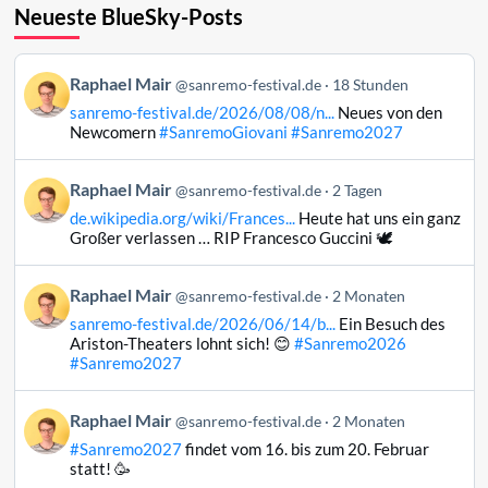
Neueste BlueSky-Posts
Beitrag
Raphael Mair
@sanremo-festival.de
18 Stunden
von
sanremo-festival.de/2026/08/08/n...
Neues von den
Raphael
Newcomern
#SanremoGiovani
#Sanremo2027
Mair
auf
Beitrag
Raphael Mair
Bluesky
@sanremo-festival.de
2 Tagen
von
ansehen
de.wikipedia.org/wiki/Frances...
Heute hat uns ein ganz
Raphael
Großer verlassen … RIP Francesco Guccini 🕊️
Mair
auf
Beitrag
Raphael Mair
Bluesky
@sanremo-festival.de
2 Monaten
von
ansehen
sanremo-festival.de/2026/06/14/b...
Ein Besuch des
Raphael
Ariston-Theaters lohnt sich! 😊
#Sanremo2026
Mair
#Sanremo2027
auf
Bluesky
Beitrag
Raphael Mair
@sanremo-festival.de
2 Monaten
ansehen
von
#Sanremo2027
findet vom 16. bis zum 20. Februar
Raphael
statt! 🥳
Mair