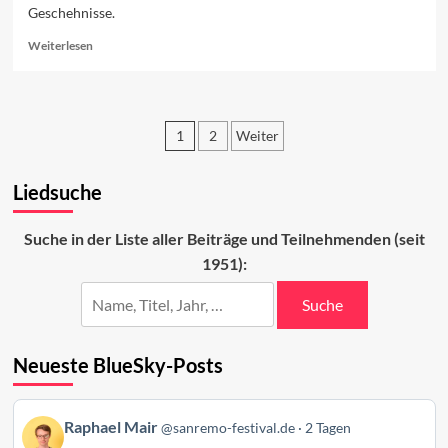
Geschehnisse.
Read
Weiterlesen
more
about
Sanremo
2023:
1
2
Weiter
Der
vierte
Seitennummerierung
Abend
Liedsuche
der
Beiträge
Suche in der Liste aller Beiträge und Teilnehmenden (seit
1951):
Suche
Neueste BlueSky-Posts
Beitrag
Raphael Mair
@sanremo-festival.de
2 Tagen
von