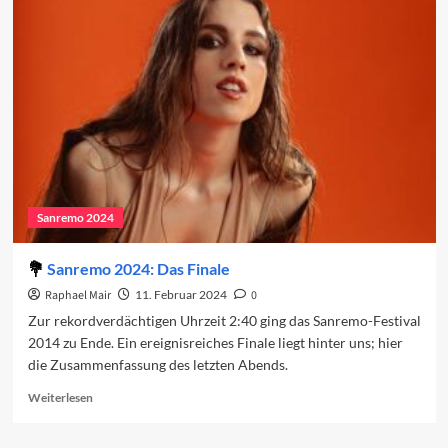
2024:
Regionalismus
und
ein
umkämpfter
Sieg
Sanremo 2024
Sanremo 2024: Das Finale
Raphael Mair
11. Februar 2024
0
Zur rekordverdächtigen Uhrzeit 2:40 ging das Sanremo-Festival
2014 zu Ende. Ein ereignisreiches Finale liegt hinter uns; hier
die Zusammenfassung des letzten Abends.
Read
Weiterlesen
more
about