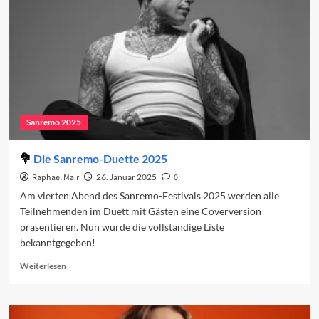
den
Jahrescharts
Sanremo 2025
Die Sanremo-Duette 2025
Raphael Mair
26. Januar 2025
0
Am vierten Abend des Sanremo-Festivals 2025 werden alle
Teilnehmenden im Duett mit Gästen eine Coverversion
präsentieren. Nun wurde die vollständige Liste
bekanntgegeben!
Read
Weiterlesen
more
about
Die
Sanremo-