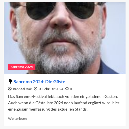
Vorschau
auf
den
ersten
Abend
2024
Sanremo 2024
Sanremo 2024: Die Gäste
Raphael Mair
3. Februar 2024
0
Das Sanremo-Festival lebt auch von den eingeladenen Gästen.
Auch wenn die Gästeliste 2024 noch laufend ergänzt wird, hier
eine Zusammenfassung des aktuellen Stands.
Read
Weiterlesen
more
about