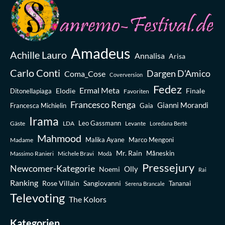
Amadeus
Achille Lauro
Annalisa
Arisa
Carlo Conti
Dargen D’Amico
Coma_Cose
Coverversion
Fedez
Ermal Meta
Elodie
Finale
Ditonellapiaga
Favoriten
Francesco Renga
Gianni Morandi
Francesca Michielin
Gaia
Irama
Leo Gassmann
Gäste
LDA
Levante
Loredana Bertè
Mahmood
Madame
Malika Ayane
Marco Mengoni
Mr. Rain
Massimo Ranieri
Michele Bravi
Måneskin
Modà
Pressejury
Newcomer-Kategorie
Olly
Noemi
Rai
Ranking
Rose Villain
Sangiovanni
Tananai
Serena Brancale
Televoting
The Kolors
Kategorien