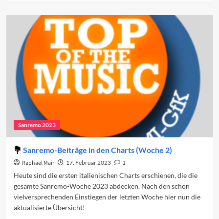
about
Sanremo-
Beiträge
in
den
Charts
(Woche
3)
Sanremo 2023
Sanremo-Beiträge in den Charts (Woche 2)
Raphael Mair
17. Februar 2023
1
Heute sind die ersten italienischen Charts erschienen, die die
gesamte Sanremo-Woche 2023 abdecken. Nach den schon
vielversprechenden Einstiegen der letzten Woche hier nun die
aktualisierte Übersicht!