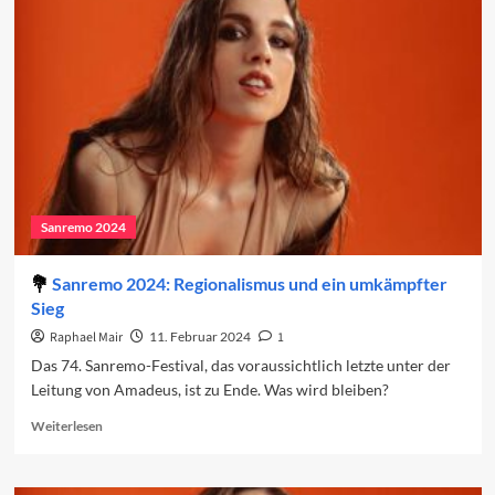
Duette
2025
Sanremo 2024
Sanremo 2024: Regionalismus und ein umkämpfter
Sieg
Raphael Mair
11. Februar 2024
1
Das 74. Sanremo-Festival, das voraussichtlich letzte unter der
Leitung von Amadeus, ist zu Ende. Was wird bleiben?
Read
Weiterlesen
more
about
Sanremo