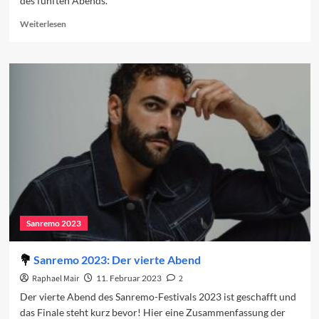
des fünften Abends.
Read
Weiterlesen
more
about
Vorschau
auf
das
Finale
2023
Sanremo 2023
Sanremo 2023: Der vierte Abend
Raphael Mair
11. Februar 2023
2
Der vierte Abend des Sanremo-Festivals 2023 ist geschafft und
das Finale steht kurz bevor! Hier eine Zusammenfassung der