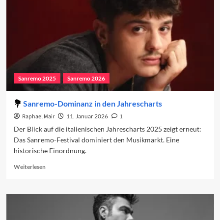
Sanremo 2025
Sanremo 2026
Sanremo-Dominanz in den Jahrescharts
Raphael Mair
11. Januar 2026
1
Der Blick auf die italienischen Jahrescharts 2025 zeigt erneut:
Das Sanremo-Festival dominiert den Musikmarkt. Eine
historische Einordnung.
Read
Weiterlesen
more
about
Sanremo-
Dominanz
in