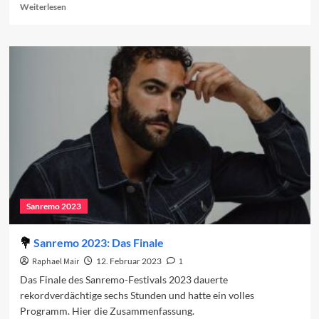
Read
Weiterlesen
more
about
Sanremo-
Beiträge
in
den
Charts
(Woche
2)
Sanremo 2023
Sanremo 2023: Das Finale
Raphael Mair
12. Februar 2023
1
Das Finale des Sanremo-Festivals 2023 dauerte
rekordverdächtige sechs Stunden und hatte ein volles
Programm. Hier die Zusammenfassung.