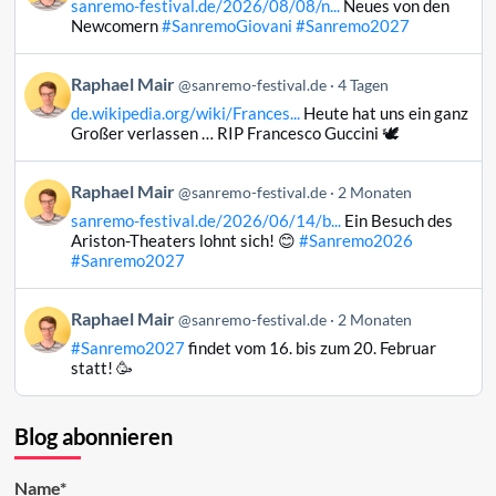
sanremo-festival.de/2026/08/08/n...
Neues von den
Raphael
Newcomern
#SanremoGiovani
#Sanremo2027
Mair
auf
Beitrag
Raphael Mair
Bluesky
@sanremo-festival.de
4 Tagen
von
ansehen
de.wikipedia.org/wiki/Frances...
Heute hat uns ein ganz
Raphael
Großer verlassen … RIP Francesco Guccini 🕊️
Mair
auf
Beitrag
Raphael Mair
Bluesky
@sanremo-festival.de
2 Monaten
von
ansehen
sanremo-festival.de/2026/06/14/b...
Ein Besuch des
Raphael
Ariston-Theaters lohnt sich! 😊
#Sanremo2026
Mair
#Sanremo2027
auf
Bluesky
Beitrag
Raphael Mair
@sanremo-festival.de
2 Monaten
ansehen
von
#Sanremo2027
findet vom 16. bis zum 20. Februar
Raphael
statt! 🥳
Mair
auf
Bluesky
Blog abonnieren
ansehen
Name*