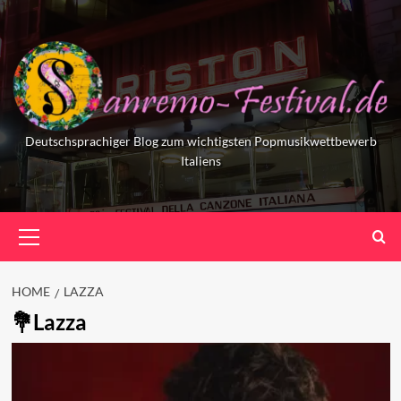
Skip
to
content
Deutschsprachiger Blog zum wichtigsten Popmusikwettbewerb
Italiens
Primary
Menu
HOME
LAZZA
Lazza