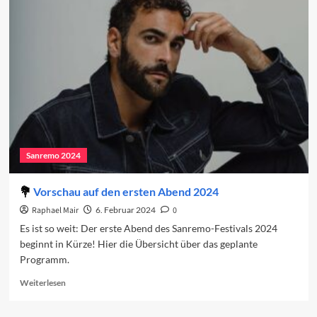
2024:
Der
erste
Abend
Sanremo 2024
Vorschau auf den ersten Abend 2024
Raphael Mair
6. Februar 2024
0
Es ist so weit: Der erste Abend des Sanremo-Festivals 2024
beginnt in Kürze! Hier die Übersicht über das geplante
Programm.
Read
Weiterlesen
more
about