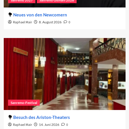
Sanremo 2027
Sanremo Giovani 2026
Neues von den Newcomern
Raphael Mair
8. August 2026
0
Sanremo-Festival
Besuch des Ariston-Theaters
Raphael Mair
14. Juni 2026
0