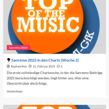
in
den
Charts
(Woche
3)
Sanremo 2025
Sanremo 2025 in den Charts (Woche 2)
Raphael Mair
21. Februar 2025
0
Die erste vollständige Chartwoche, in der die Sanremo-Beiträge
2025 berücksichtigt werden, liegt hinter uns. Hier eine
Übersicht über die Erfolge.
Read
Weiterlesen
more
about
Sanremo