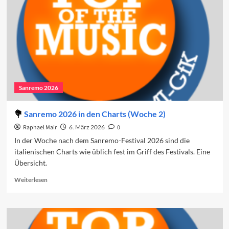
den
Charts
(Woche
3)
Sanremo 2026
Sanremo 2026 in den Charts (Woche 2)
Raphael Mair
6. März 2026
0
In der Woche nach dem Sanremo-Festival 2026 sind die
italienischen Charts wie üblich fest im Griff des Festivals. Eine
Übersicht.
Read
Weiterlesen
more
about
Sanremo
2026
in