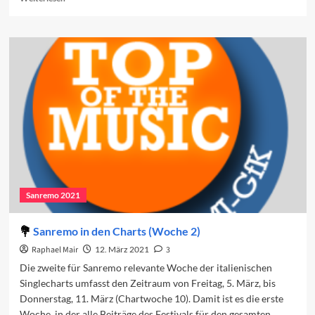
more
about
Sanremo
in
den
Charts
(Woche
3)
Sanremo 2021
Sanremo in den Charts (Woche 2)
Raphael Mair
12. März 2021
3
Die zweite für Sanremo relevante Woche der italienischen
Singlecharts umfasst den Zeitraum von Freitag, 5. März, bis
Donnerstag, 11. März (Chartwoche 10). Damit ist es die erste
Woche, in der alle Beiträge des Festivals für den gesamten