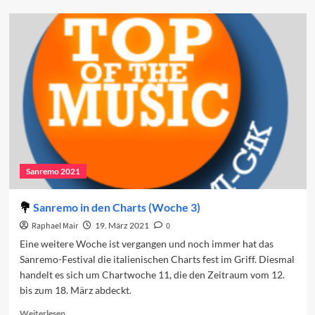
Der
Sanremo-
Effekt
in
den
Charts
(Woche
2)
Sanremo 2021
Sanremo in den Charts (Woche 3)
Raphael Mair
19. März 2021
0
Eine weitere Woche ist vergangen und noch immer hat das
Sanremo-Festival die italienischen Charts fest im Griff. Diesmal
handelt es sich um Chartwoche 11, die den Zeitraum vom 12.
bis zum 18. März abdeckt.
Read
Weiterlesen