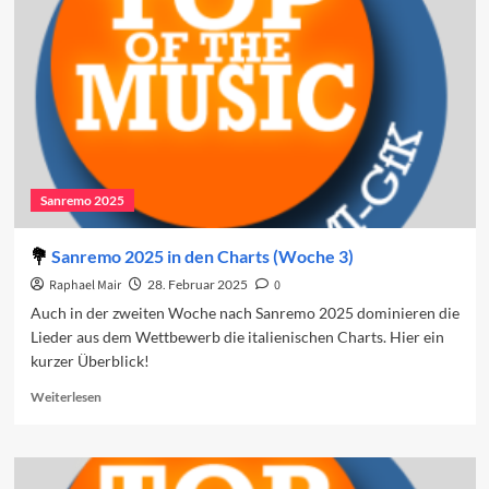
den
Charts
(Woche
2)
Sanremo 2025
Sanremo 2025 in den Charts (Woche 3)
Raphael Mair
28. Februar 2025
0
Auch in der zweiten Woche nach Sanremo 2025 dominieren die
Lieder aus dem Wettbewerb die italienischen Charts. Hier ein
kurzer Überblick!
Read
Weiterlesen
more
about
Sanremo
2025