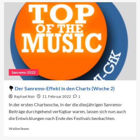
Der
Sanremo-
Effekt
in
den
Charts
(Woche
3)
Sanremo 2022
Der Sanremo-Effekt in den Charts (Woche 2)
Raphael Mair
11. Februar 2022
2
In der ersten Chartwoche, in der die diesjährigen Sanremo-
Beiträge durchgehend verfügbar waren, lassen sich nun auch
die Entwicklungen nach Ende des Festivals beobachten.
Read
Weiterlesen
more
about