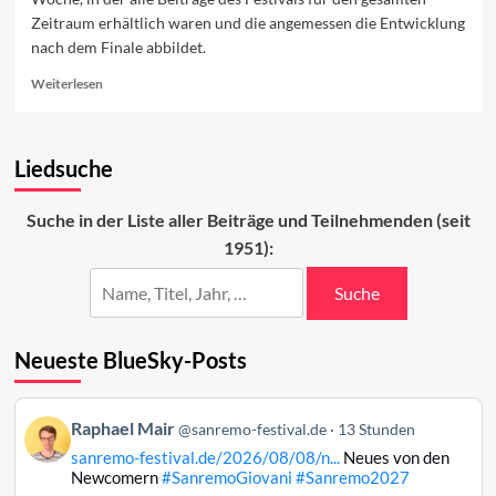
Zeitraum erhältlich waren und die angemessen die Entwicklung
nach dem Finale abbildet.
Read
Weiterlesen
more
about
Sanremo
Liedsuche
in
den
Charts
Suche in der Liste aller Beiträge und Teilnehmenden (seit
(Woche
1951):
2)
Suche
Neueste BlueSky-Posts
Beitrag
Raphael Mair
@sanremo-festival.de
13 Stunden
von
sanremo-festival.de/2026/08/08/n...
Neues von den
Raphael
Newcomern
#SanremoGiovani
#Sanremo2027
Mair