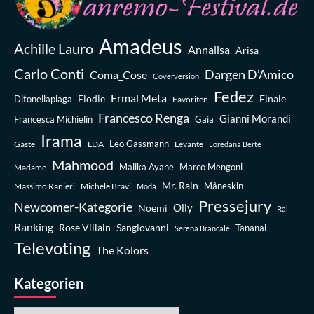
Amadeus
Achille Lauro
Annalisa
Arisa
Carlo Conti
Dargen D’Amico
Coma_Cose
Coverversion
Fedez
Ermal Meta
Elodie
Finale
Ditonellapiaga
Favoriten
Francesco Renga
Gianni Morandi
Francesca Michielin
Gaia
Irama
Leo Gassmann
Gäste
LDA
Levante
Loredana Bertè
Mahmood
Madame
Malika Ayane
Marco Mengoni
Mr. Rain
Massimo Ranieri
Michele Bravi
Måneskin
Modà
Pressejury
Newcomer-Kategorie
Olly
Noemi
Rai
Ranking
Rose Villain
Sangiovanni
Tananai
Serena Brancale
Televoting
The Kolors
Kategorien