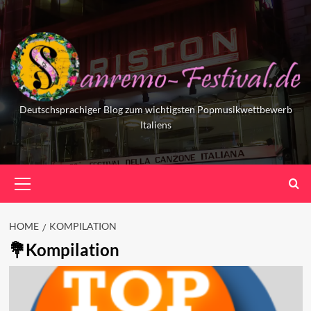
Skip
to
content
Deutschsprachiger Blog zum wichtigsten Popmusikwettbewerb
Italiens
Primary
Menu
HOME
KOMPILATION
Kompilation