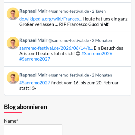
auf
Beitrag
Raphael Mair
Bluesky
@sanremo-festival.de
2 Tagen
von
ansehen
de.wikipedia.org/wiki/Frances...
Heute hat uns ein ganz
Raphael
Großer verlassen … RIP Francesco Guccini 🕊️
Mair
auf
Beitrag
Raphael Mair
Bluesky
@sanremo-festival.de
2 Monaten
von
ansehen
sanremo-festival.de/2026/06/14/b...
Ein Besuch des
Raphael
Ariston-Theaters lohnt sich! 😊
#Sanremo2026
Mair
#Sanremo2027
auf
Bluesky
Beitrag
Raphael Mair
@sanremo-festival.de
2 Monaten
ansehen
von
#Sanremo2027
findet vom 16. bis zum 20. Februar
Raphael
statt! 🥳
Mair
auf
Bluesky
Blog abonnieren
ansehen
Name*