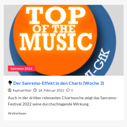
Sanremo-
Beiträge
in
den
Charts
(Woche
2)
Sanremo 2022
Der Sanremo-Effekt in den Charts (Woche 3)
Raphael Mair
18. Februar 2022
0
Auch in der dritten relevanten Chartwoche zeigt das Sanremo-
Festival 2022 seine durchschlagende Wirkung.
Read
Weiterlesen
more
about