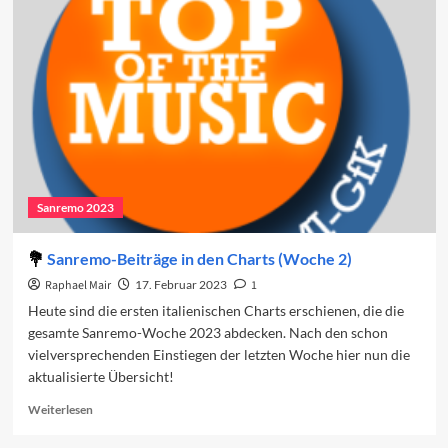
2025
in
den
Charts
(Woche
2)
Sanremo 2023
Sanremo-Beiträge in den Charts (Woche 2)
Raphael Mair
17. Februar 2023
1
Heute sind die ersten italienischen Charts erschienen, die die
gesamte Sanremo-Woche 2023 abdecken. Nach den schon
vielversprechenden Einstiegen der letzten Woche hier nun die
aktualisierte Übersicht!
Read
Weiterlesen
more
about