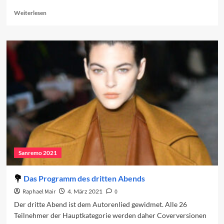
Read
Weiterlesen
more
about
Das
Programm
des
vierten
Abends
Sanremo 2021
Das Programm des dritten Abends
Raphael Mair
4. März 2021
0
Der dritte Abend ist dem Autorenlied gewidmet. Alle 26
Teilnehmer der Hauptkategorie werden daher Coverversionen