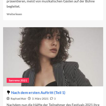
präsentieren, meist von musikalischen Gästen auf der Bühne
begleitet.
Read
Weiterlesen
more
about
Das
Programm
des
dritten
Abends
Sanremo 2021
Nach dem ersten Auftritt (Teil 1)
Raphael Mair
3. März 2021
3
Nachdem nun die Hälfte der Teilnehmer des Festivals 2021 ihre