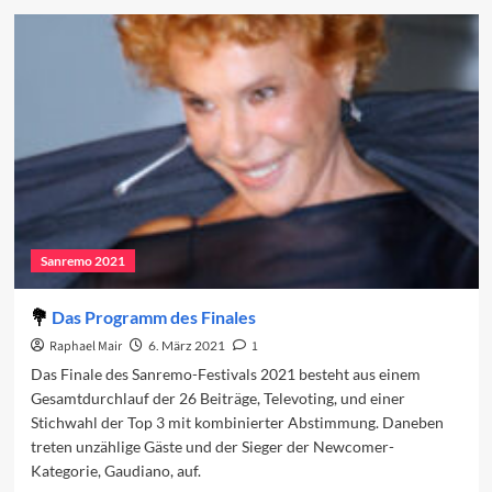
Sanremo
in
den
Charts
(Woche
2)
Sanremo 2021
Das Programm des Finales
Raphael Mair
6. März 2021
1
Das Finale des Sanremo-Festivals 2021 besteht aus einem
Gesamtdurchlauf der 26 Beiträge, Televoting, und einer
Stichwahl der Top 3 mit kombinierter Abstimmung. Daneben
treten unzählige Gäste und der Sieger der Newcomer-
Kategorie, Gaudiano, auf.