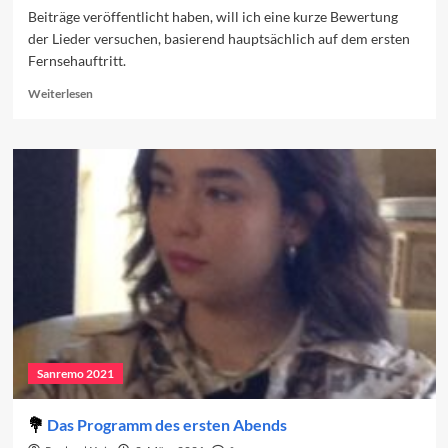
Beiträge veröffentlicht haben, will ich eine kurze Bewertung
der Lieder versuchen, basierend hauptsächlich auf dem ersten
Fernsehauftritt.
Read
Weiterlesen
more
about
Nach
dem
ersten
Auftritt
(Teil
1)
Sanremo 2021
Das Programm des ersten Abends