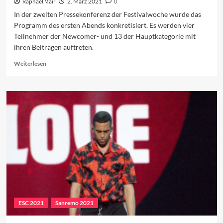
Raphael Mair
2. März 2021
0
In der zweiten Pressekonferenz der Festivalwoche wurde das
Programm des ersten Abends konkretisiert. Es werden vier
Teilnehmer der Newcomer- und 13 der Hauptkategorie mit
ihren Beiträgen auftreten.
Read
Weiterlesen
more
about
Das
Programm
des
ersten
Abends
ESC 2021
Sanremo 2021