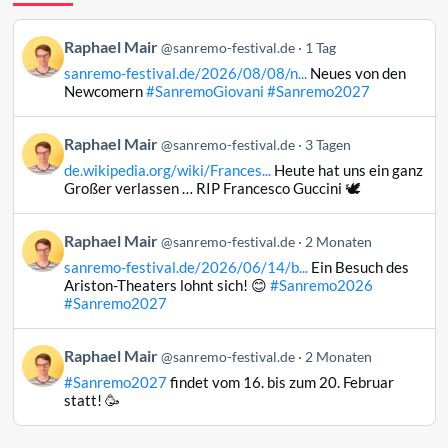
Beitrag
Raphael Mair
@sanremo-festival.de
1 Tag
von
sanremo-festival.de/2026/08/08/n...
Neues von den
Raphael
Newcomern
#SanremoGiovani
#Sanremo2027
Mair
auf
Beitrag
Raphael Mair
Bluesky
@sanremo-festival.de
3 Tagen
von
ansehen
de.wikipedia.org/wiki/Frances...
Heute hat uns ein ganz
Raphael
Großer verlassen … RIP Francesco Guccini 🕊️
Mair
auf
Beitrag
Raphael Mair
Bluesky
@sanremo-festival.de
2 Monaten
von
ansehen
sanremo-festival.de/2026/06/14/b...
Ein Besuch des
Raphael
Ariston-Theaters lohnt sich! 😊
#Sanremo2026
Mair
#Sanremo2027
auf
Bluesky
Beitrag
Raphael Mair
@sanremo-festival.de
2 Monaten
ansehen
von
#Sanremo2027
findet vom 16. bis zum 20. Februar
Raphael
statt! 🥳
Mair
auf