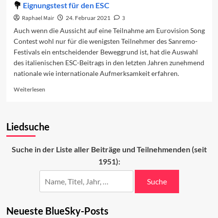
Eignungstest für den ESC
Raphael Mair
24. Februar 2021
3
Auch wenn die Aussicht auf eine Teilnahme am Eurovision Song
Contest wohl nur für die wenigsten Teilnehmer des Sanremo-
Festivals ein entscheidender Beweggrund ist, hat die Auswahl
des italienischen ESC-Beitrags in den letzten Jahren zunehmend
nationale wie internationale Aufmerksamkeit erfahren.
Read
Weiterlesen
more
about
Eignungstest
Liedsuche
für
den
ESC
Suche in der Liste aller Beiträge und Teilnehmenden (seit
1951):
Suche
Neueste BlueSky-Posts