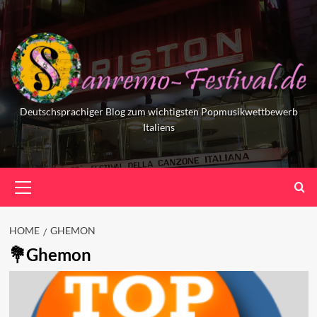
Skip
to
content
Deutschsprachiger Blog zum wichtigsten Popmusikwettbewerb
Italiens
Primary
Menu
HOME
GHEMON
Ghemon