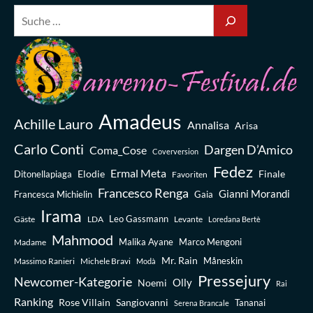
Amadeus
Achille Lauro
Annalisa
Arisa
Carlo Conti
Dargen D’Amico
Coma_Cose
Coverversion
Fedez
Ermal Meta
Elodie
Finale
Ditonellapiaga
Favoriten
Francesco Renga
Gianni Morandi
Francesca Michielin
Gaia
Irama
Leo Gassmann
Gäste
LDA
Levante
Loredana Bertè
Mahmood
Madame
Malika Ayane
Marco Mengoni
Mr. Rain
Massimo Ranieri
Michele Bravi
Måneskin
Modà
Pressejury
Newcomer-Kategorie
Olly
Noemi
Rai
Ranking
Rose Villain
Sangiovanni
Tananai
Serena Brancale