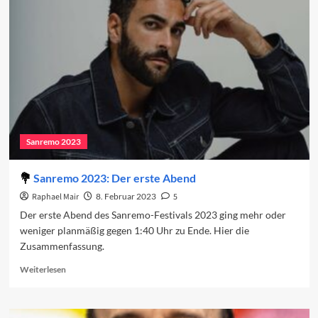
den
zweiten
Abend
2023
Sanremo 2023
Sanremo 2023: Der erste Abend
Raphael Mair
8. Februar 2023
5
Der erste Abend des Sanremo-Festivals 2023 ging mehr oder
weniger planmäßig gegen 1:40 Uhr zu Ende. Hier die
Zusammenfassung.
Read
Weiterlesen
more
about
Sanremo