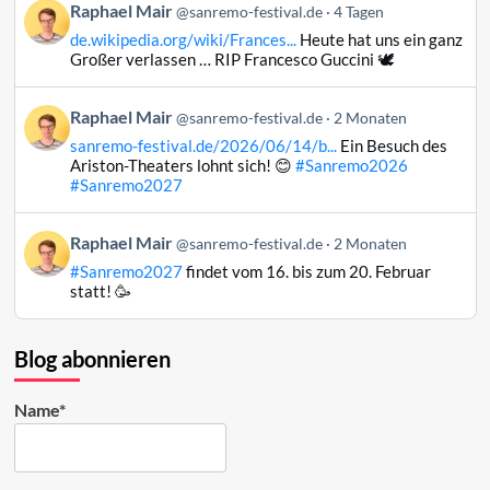
Beitrag
Raphael Mair
Bluesky
@sanremo-festival.de
4 Tagen
von
ansehen
de.wikipedia.org/wiki/Frances...
Heute hat uns ein ganz
Raphael
Großer verlassen … RIP Francesco Guccini 🕊️
Mair
auf
Beitrag
Raphael Mair
Bluesky
@sanremo-festival.de
2 Monaten
von
ansehen
sanremo-festival.de/2026/06/14/b...
Ein Besuch des
Raphael
Ariston-Theaters lohnt sich! 😊
#Sanremo2026
Mair
#Sanremo2027
auf
Bluesky
Beitrag
Raphael Mair
@sanremo-festival.de
2 Monaten
ansehen
von
#Sanremo2027
findet vom 16. bis zum 20. Februar
Raphael
statt! 🥳
Mair
auf
Bluesky
Blog abonnieren
ansehen
Name*