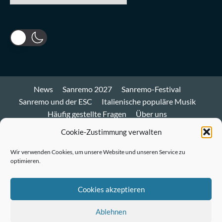
News
Sanremo 2027
Sanremo-Festival
Sanremo und der ESC
Italienische populäre Musik
Häufig gestellte Fragen
Über uns
Impressum und Datenschutz
Cookie-Richtlinie
Cookie-Zustimmung verwalten
Bluesky
Wir verwenden Cookies, um unsere Website und unseren Service zu
optimieren.
Mastodon
Twitter
Cookies akzeptieren
LinkedIn
Ablehnen
E-