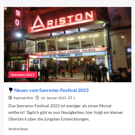
about
Die
Gäste
des
Sanremo-
Festivals
2023
Sanremo 2023
Neues vom Sanremo-Festival 2023
Raphael Mair
16. Januar 2023
1
Das Sanremo-Festival 2023 ist weniger als einen Monat
entfernt! Täglich gibt es nun Neuigkeiten, hier folgt ein kleiner
Überblick über die jüngsten Entwicklungen.
Read
Weiterlesen
more