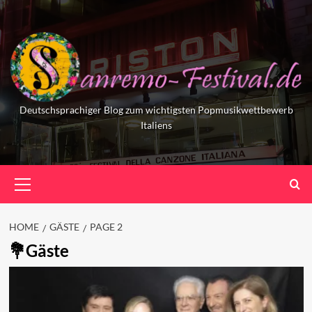
Skip
to
content
Deutschsprachiger Blog zum wichtigsten Popmusikwettbewerb
Italiens
Primary
Menu
HOME
GÄSTE
PAGE 2
Gäste