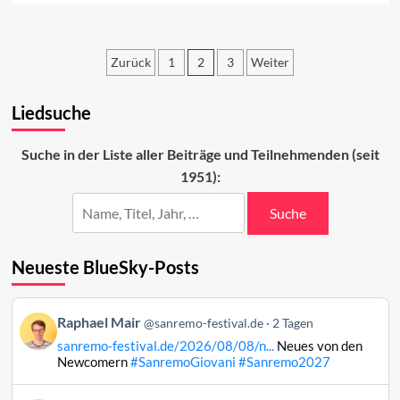
about
Neues
vom
Zurück
1
2
3
Weiter
Sanremo-
Festival
Seitennummerierung
2023
Liedsuche
der
Beiträge
Suche in der Liste aller Beiträge und Teilnehmenden (seit
1951):
Suche
Neueste BlueSky-Posts
Beitrag
Raphael Mair
@sanremo-festival.de
2 Tagen
von
sanremo-festival.de/2026/08/08/n...
Neues von den
Raphael
Newcomern
#SanremoGiovani
#Sanremo2027
Mair
auf