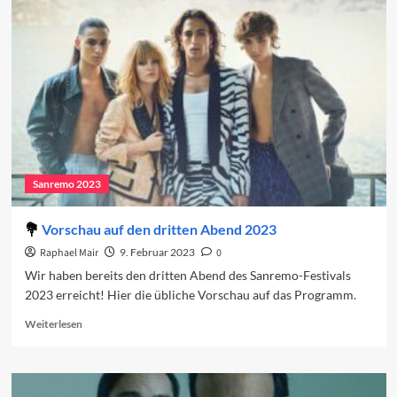
2023:
Der
dritte
Abend
Sanremo 2023
Vorschau auf den dritten Abend 2023
Raphael Mair
9. Februar 2023
0
Wir haben bereits den dritten Abend des Sanremo-Festivals
2023 erreicht! Hier die übliche Vorschau auf das Programm.
Read
Weiterlesen
more
about
Vorschau
auf