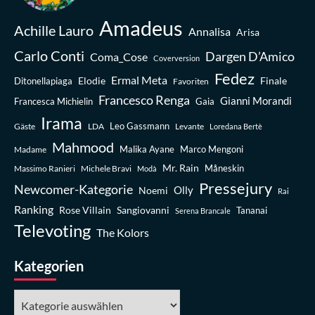
Amadeus
Achille Lauro
Annalisa
Arisa
Carlo Conti
Dargen D’Amico
Coma_Cose
Coverversion
Fedez
Ermal Meta
Elodie
Finale
Ditonellapiaga
Favoriten
Francesco Renga
Gianni Morandi
Francesca Michielin
Gaia
Irama
Leo Gassmann
Gäste
LDA
Levante
Loredana Bertè
Mahmood
Madame
Malika Ayane
Marco Mengoni
Mr. Rain
Massimo Ranieri
Michele Bravi
Måneskin
Modà
Pressejury
Newcomer-Kategorie
Olly
Noemi
Rai
Ranking
Rose Villain
Sangiovanni
Tananai
Serena Brancale
Televoting
The Kolors
Kategorien
Kategorien