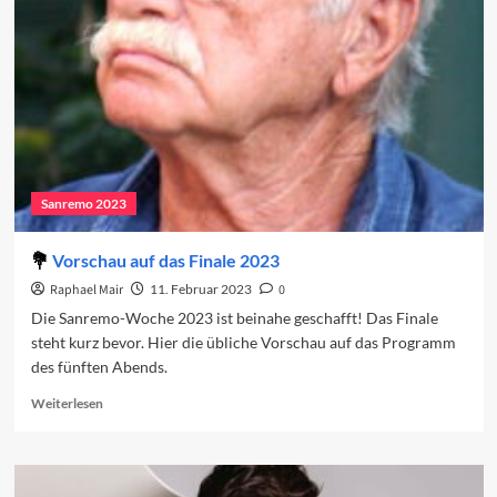
Finale
Sanremo 2023
Vorschau auf das Finale 2023
Raphael Mair
11. Februar 2023
0
Die Sanremo-Woche 2023 ist beinahe geschafft! Das Finale
steht kurz bevor. Hier die übliche Vorschau auf das Programm
des fünften Abends.
Read
Weiterlesen
more
about
Vorschau
auf