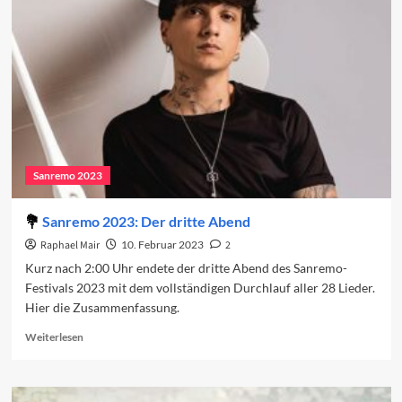
das
Finale
2023
Sanremo 2023
Sanremo 2023: Der dritte Abend
Raphael Mair
10. Februar 2023
2
Kurz nach 2:00 Uhr endete der dritte Abend des Sanremo-
Festivals 2023 mit dem vollständigen Durchlauf aller 28 Lieder.
Hier die Zusammenfassung.
Read
Weiterlesen
more
about
Sanremo