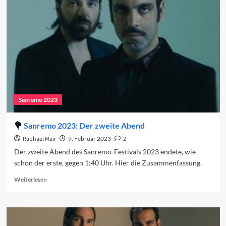
den
dritten
Abend
2023
Sanremo 2023
Sanremo 2023: Der zweite Abend
Raphael Mair
9. Februar 2023
2
Der zweite Abend des Sanremo-Festivals 2023 endete, wie
schon der erste, gegen 1:40 Uhr. Hier die Zusammenfassung.
Read
Weiterlesen
more
about
Sanremo
2023:
Der