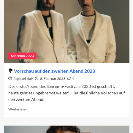
zweite
Abend
Sanremo 2023
Vorschau auf den zweiten Abend 2023
Raphael Mair
8. Februar 2023
0
Der erste Abend des Sanremo-Festivals 2023 ist geschafft,
heute geht es ungebremst weiter! Hier die übliche Vorschau auf
den zweiten Abend.
Read
Weiterlesen
more
about
Vorschau
auf