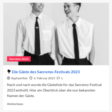
Kosten
und
Erlöse
des
Sanremo-
Festivals
Sanremo 2023
Die Gäste des Sanremo-Festivals 2023
Raphael Mair
6. Februar 2023
3
Nach und nach wurde die Gästeliste für das Sanremo-Festival
2023 enthüllt. Hier ein Überblick über die nun bekannten
Namen der Gäste.
Read
Weiterlesen
more