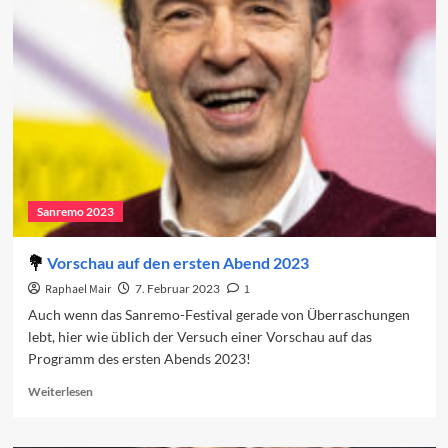
2023:
Der
erste
Abend
Sanremo 2023
Vorschau auf den ersten Abend 2023
Raphael Mair
7. Februar 2023
1
Auch wenn das Sanremo-Festival gerade von Überraschungen
lebt, hier wie üblich der Versuch einer Vorschau auf das
Programm des ersten Abends 2023!
Read
Weiterlesen
more
about
Vorschau