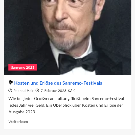
auf
den
ersten
Abend
2023
Sanremo 2023
Kosten und Erlöse des Sanremo-Festivals
Raphael Mair
7. Februar 2023
0
Wie bei jeder Großveranstaltung fließt beim Sanremo-Festival
jedes Jahr viel Geld. Ein Überblick über Kosten und Erlöse der
Ausgabe 2023.
Read
Weiterlesen
more
about