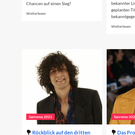
bekannter Li
Chancen auf einen Sieg?
geplanten Ti
Read
Weiterlesen
bekanntgege
more
about
Re
Weiterlesen
Sanremo
mo
2022:
ab
Große
Di
und
Co
kleine
20
Chancen
Sanremo 2021
Sanremo 20
Rückblick auf den dritten
Das Pro