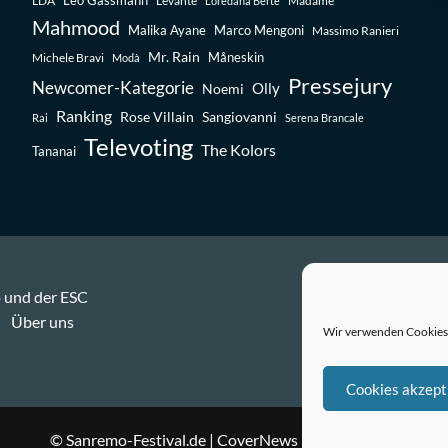
Leo Gassmann
LDA
Levante
Madame
Loredana Bertè
Mahmood
Malika Ayane
Marco Mengoni
Massimo Ranieri
Mr. Rain
Michele Bravi
Måneskin
Modà
Pressejury
Newcomer-Kategorie
Olly
Noemi
Ranking
Rose Villain
Sangiovanni
Rai
Serena Brancale
Televoting
The Kolors
Tananai
 und der ESC
Über uns
Wir verwenden Cookies,
Cookies akzept
© Sanremo-Festival.de
|
CoverNews
by AF themes.