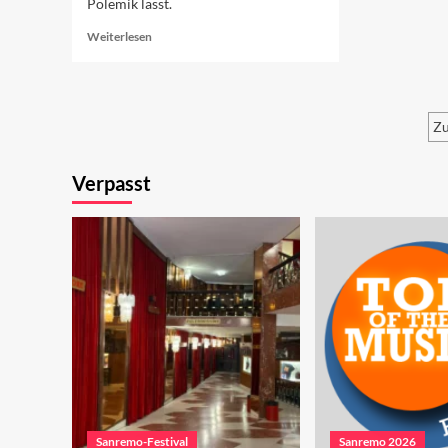
Polemik lässt.
Read
Weiterlesen
more
about
Autorenlied
oder
Zu
doch
nicht?
S
Verpasst
d
B
Sanremo-Festival
Sanremo 2026