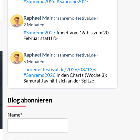
#Sanremo2026
#Sanremo2027
Bluesky
ansehen
Beitrag
Raphael Mair
@sanremo-festival.de
von
2 Monaten
Raphael
#Sanremo2027
findet vom 16. bis zum 20.
Mair
Februar statt! 🥳
auf
Bluesky
Beitrag
ansehen
Raphael Mair
@sanremo-festival.de
von
5 Monaten
Raphael
sanremo-festival.de/2026/03/13/s...
Mair
#Sanremo2026
in den Charts (Woche 3):
auf
Samurai Jay hält sich an der Spitze
Bluesky
ansehen
Blog abonnieren
Name*