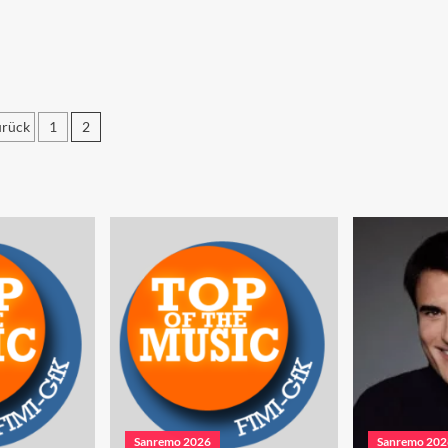
rück
1
2
eitennummerierung
er
eiträge
Sanremo 2026
Sanremo 202