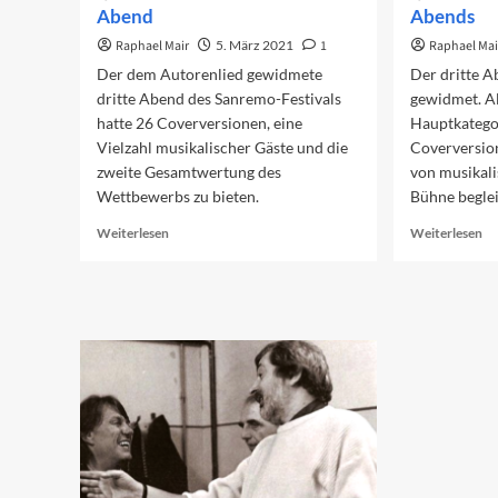
Abend
Abends
Raphael Mair
5. März 2021
1
Raphael Mai
Der dem Autorenlied gewidmete
Der dritte A
dritte Abend des Sanremo-Festivals
gewidmet. Al
hatte 26 Coverversionen, eine
Hauptkatego
Vielzahl musikalischer Gäste und die
Coverversion
zweite Gesamtwertung des
von musikali
Wettbewerbs zu bieten.
Bühne beglei
Read
Re
Weiterlesen
Weiterlesen
more
mo
about
ab
Rückblick
Da
auf
Pr
den
de
dritten
dr
Abend
Ab