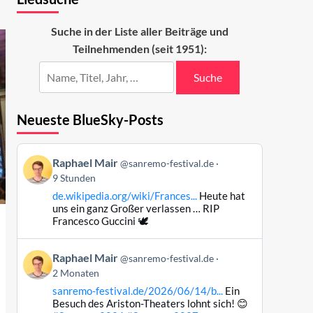
Suche in der Liste aller Beiträge und
Teilnehmenden (seit 1951):
Suche
Neueste BlueSky-Posts
Beitrag
Raphael Mair
@sanremo-festival.de
von
9 Stunden
Raphael
de.wikipedia.org/wiki/Frances...
Heute hat
Mair
uns ein ganz Großer verlassen … RIP
auf
Francesco Guccini 🕊️
Bluesky
ansehen
Beitrag
Raphael Mair
@sanremo-festival.de
von
2 Monaten
Raphael
sanremo-festival.de/2026/06/14/b...
Ein
Mair
Besuch des Ariston-Theaters lohnt sich! 😊
auf