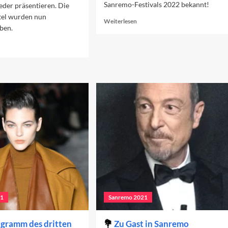
Sanremo-Festivals 2022 bekannt!
eder präsentieren. Die
tel wurden nun
Read
Weiterlesen
ben.
more
about
ad
Die
re
Teilnehmer:innen
out
2022
e
verversionen
22
21
Sanremo 2021
gramm des dritten
Zu Gast in Sanremo