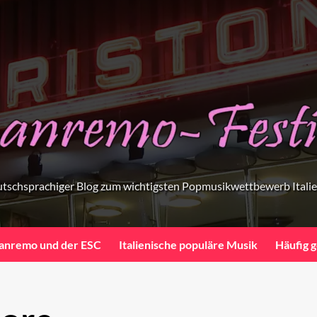
tschsprachiger Blog zum wichtigsten Popmusikwettbewerb Itali
anremo und der ESC
Italienische populäre Musik
Häufig g