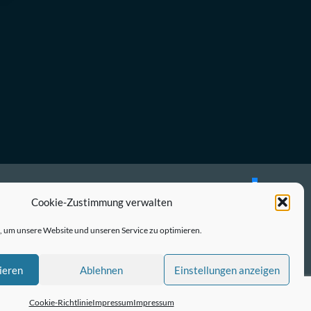
Bluesky
Mastodon
Cookie-Zustimmung verwalten
Twitter
 um unsere Website und unseren Service zu optimieren.
LinkedIn
E-
ieren
Ablehnen
Einstellungen anzeigen
Mail
Cookie-Richtlinie
Impressum
Impressum