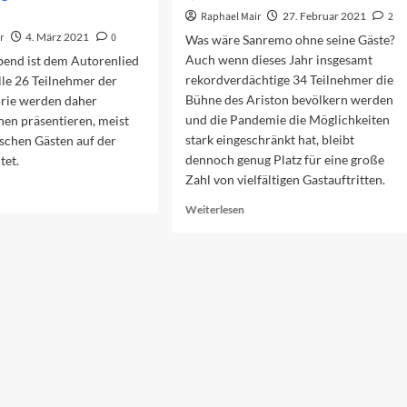
Raphael Mair
27. Februar 2021
2
r
4. März 2021
0
Was wäre Sanremo ohne seine Gäste?
Auch wenn dieses Jahr insgesamt
bend ist dem Autorenlied
rekordverdächtige 34 Teilnehmer die
le 26 Teilnehmer der
Bühne des Ariston bevölkern werden
rie werden daher
und die Pandemie die Möglichkeiten
en präsentieren, meist
stark eingeschränkt hat, bleibt
schen Gästen auf der
dennoch genug Platz für eine große
tet.
Zahl von vielfältigen Gastauftritten.
ad
re
Read
Weiterlesen
out
more
s
about
ogramm
Zu
s
Gast
itten
in
ends
Sanremo