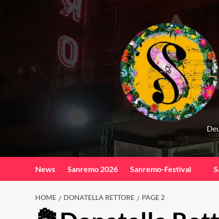
Skip
to
content
Deu
News
Sanremo 2026
Sanremo-Festival
S
HOME
DONATELLA RETTORE
PAGE 2