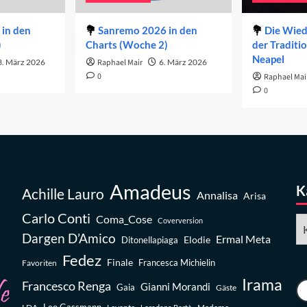
in den
Sanremo 2026 in den
Die Wie
)
Charts (Woche 2)
der Traditi
Neapel
3. März 2026
Raphael Mair
6. März 2026
0
Raphael Mai
0
Amadeus
K
Achille Lauro
Annalisa
Arisa
Carlo Conti
Coma_Cose
Ka
Coverversion
Dargen D’Amico
Ermal Meta
Elodie
Ditonellapiaga
Fedez
Finale
Favoriten
Francesca Michielin
Irama
Francesco Renga
Gianni Morandi
Gaia
Gäste