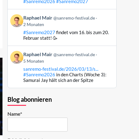
#Sanremo2026
#Sanremo2027
Bluesky
ansehen
Beitrag
Raphael Mair
@sanremo-festival.de
von
2 Monaten
Raphael
#Sanremo2027
findet vom 16. bis zum 20.
Mair
Februar statt! 🥳
auf
Bluesky
Beitrag
ansehen
Raphael Mair
@sanremo-festival.de
von
5 Monaten
Raphael
sanremo-festival.de/2026/03/13/s...
Mair
#Sanremo2026
in den Charts (Woche 3):
auf
Samurai Jay hält sich an der Spitze
Bluesky
ansehen
Blog abonnieren
Name*