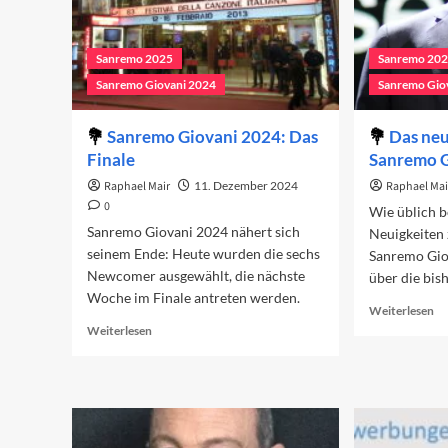
Sanremo 2025
Sanremo 20
Sanremo Giovani 2024
Sanremo Gio
Sanremo Giovani 2024: Das
Das neu
Finale
Sanremo 
Raphael Mair
11. Dezember 2024
Raphael Mai
0
Wie üblich b
Sanremo Giovani 2024 nähert sich
Neuigkeiten
seinem Ende: Heute wurden die sechs
Sanremo Giov
Newcomer ausgewählt, die nächste
über die bis
Woche im Finale antreten werden.
Re
Weiterlesen
mo
Read
Weiterlesen
ab
more
Da
about
ne
Sanremo
al
Giovani
Fo
2024:
Sa
Das