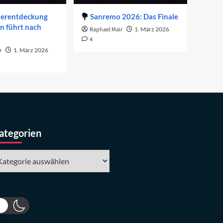
derentdeckung
Sanremo 2026: Das Finale
on führt nach
Raphael Mair
1. März 2026
4
r
1. März 2026
ategorien
tegorien