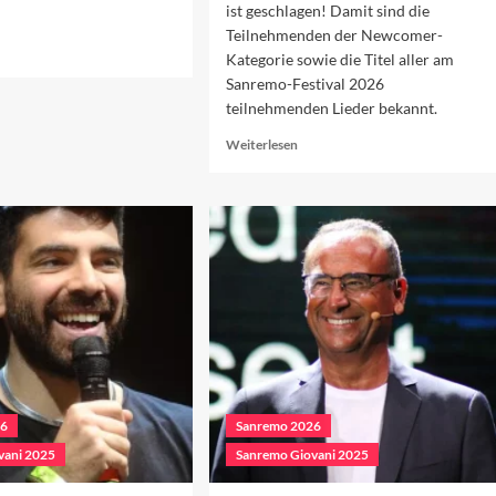
ist geschlagen! Damit sind die
Teilnehmenden der Newcomer-
ad
Kategorie sowie die Titel aller am
re
Sanremo-Festival 2026
out
teilnehmenden Lieder bekannt.
rschau
f
Read
Weiterlesen
n
more
eiten
about
end
Die
26
Lieder
des
Sanremo-
Festivals
2026
26
Sanremo 2026
vani 2025
Sanremo Giovani 2025