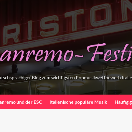
tschsprachiger Blog zum wichtigsten Popmusikwettbewerb Itali
anremo und der ESC
Italienische populäre Musik
Häufig g