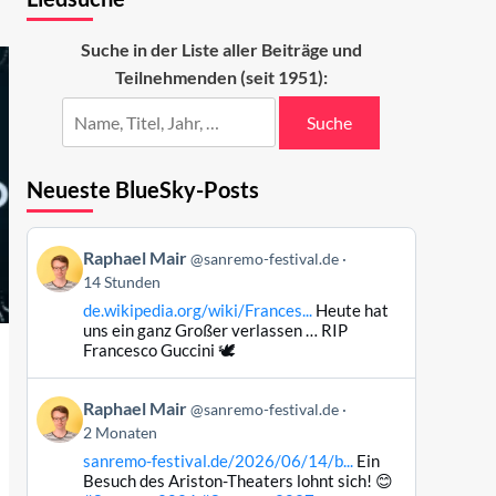
Suche in der Liste aller Beiträge und
Teilnehmenden (seit 1951):
Suche
Neueste BlueSky-Posts
Beitrag
Raphael Mair
@sanremo-festival.de
von
14 Stunden
Raphael
de.wikipedia.org/wiki/Frances...
Heute hat
Mair
uns ein ganz Großer verlassen … RIP
auf
Francesco Guccini 🕊️
Bluesky
ansehen
Beitrag
Raphael Mair
@sanremo-festival.de
von
2 Monaten
Raphael
sanremo-festival.de/2026/06/14/b...
Ein
Mair
Besuch des Ariston-Theaters lohnt sich! 😊
auf