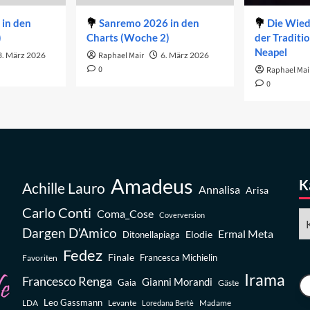
in den
Sanremo 2026 in den
Die Wie
)
Charts (Woche 2)
der Traditi
Neapel
3. März 2026
Raphael Mair
6. März 2026
0
Raphael Mai
0
Amadeus
K
Achille Lauro
Annalisa
Arisa
Carlo Conti
Coma_Cose
Ka
Coverversion
Dargen D’Amico
Ermal Meta
Elodie
Ditonellapiaga
Fedez
Finale
Favoriten
Francesca Michielin
Irama
Francesco Renga
Gianni Morandi
Gaia
Gäste
Leo Gassmann
LDA
Levante
Madame
Loredana Bertè