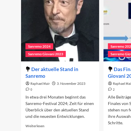
Gi
Finale
Sanremo 2024
Sanremo 20
Sanremo Giovani 2023
Sanremo Gio
Der aktuelle Stand in
Das Fin
Sanremo
Giovani 2
Raphael Mair
3. November 2023
Raphael Mai
0
2
In etwa drei Monaten beginnt das
Alle Beiträg
Sanremo-Festival 2024; Zeit für einen
Finales von
Überblick über den aktuellen Stand
stehen nun f
und die neuesten Entwicklungen.
ihre Auswah
Schritte.
Read
Weiterlesen
more