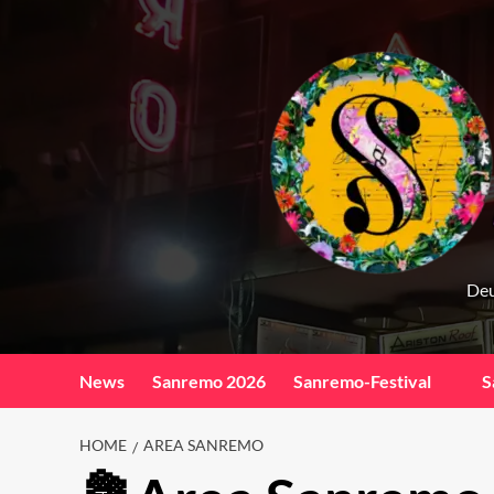
Skip
to
content
Deu
News
Sanremo 2026
Sanremo-Festival
S
HOME
AREA SANREMO