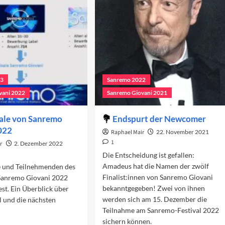
ovani
2023
23
Sanremo 2022
vani 2022
Sanremo Giovani 2021
ale von Sanremo
Endspurt der Newcomer
022
Raphael Mair
22. November 2021
1
r
2. Dezember 2022
Die Entscheidung ist gefallen:
Amadeus hat die Namen der zwölf
e und Teilnehmenden des
Finalist:innen von Sanremo Giovani
 Sanremo Giovani 2022
bekanntgegeben! Zwei von ihnen
est. Ein Überblick über
werden sich am 15. Dezember die
l und die nächsten
Teilnahme am Sanremo-Festival 2022
sichern können.