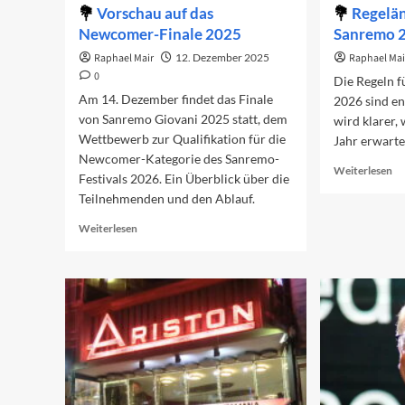
Vorschau auf das
Regelä
Newcomer-Finale 2025
Sanremo 
Raphael Mair
12. Dezember 2025
Raphael Mai
0
Die Regeln f
Am 14. Dezember findet das Finale
2026 sind e
von Sanremo Giovani 2025 statt, dem
wird klarer
Wettbewerb zur Qualifikation für die
Jahr erwarte
Newcomer-Kategorie des Sanremo-
Re
Weiterlesen
Festivals 2026. Ein Überblick über die
mo
Teilnehmenden und den Ablauf.
ab
Re
Read
Weiterlesen
fü
more
Sa
about
20
Vorschau
auf
das
Newcomer-
Finale
2025