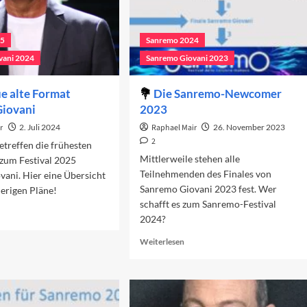
25
Sanremo 2024
vani 2024
Sanremo Giovani 2023
e alte Format
Die Sanremo-Newcomer
Giovani
2023
r
2. Juli 2024
Raphael Mair
26. November 2023
2
etreffen die frühesten
Mittlerweile stehen alle
 zum Festival 2025
Teilnehmenden des Finales von
ani. Hier eine Übersicht
Sanremo Giovani 2023 fest. Wer
herigen Pläne!
schafft es zum Sanremo-Festival
ad
2024?
re
out
Read
Weiterlesen
s
more
ue
about
te
Die
rmat
Sanremo-
nremo
Newcomer