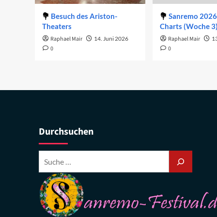
Besuch des Ariston-
Sanremo 2026 
Theaters
Charts (Woche 3
Raphael Mair
14. Juni 2026
Raphael Mair
1
0
0
Durchsuchen