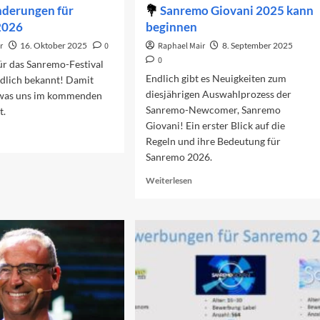
nderungen für
Sanremo Giovani 2025 kann
2026
beginnen
r
16. Oktober 2025
0
Raphael Mair
8. September 2025
0
ür das Sanremo-Festival
Endlich gibt es Neuigkeiten zum
ndlich bekannt! Damit
diesjährigen Auswahlprozess der
, was uns im kommenden
Sanremo-Newcomer, Sanremo
t.
Giovani! Ein erster Blick auf die
ad
Regeln und ihre Bedeutung für
re
Sanremo 2026.
out
geländerungen
Read
Weiterlesen
r
more
nremo
about
26
Sanremo
Giovani
2025
kann
beginnen