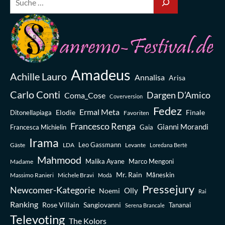
Amadeus
Achille Lauro
Annalisa
Arisa
Carlo Conti
Dargen D’Amico
Coma_Cose
Coverversion
Fedez
Ermal Meta
Elodie
Finale
Ditonellapiaga
Favoriten
Francesco Renga
Gianni Morandi
Francesca Michielin
Gaia
Irama
Leo Gassmann
Gäste
LDA
Levante
Loredana Bertè
Mahmood
Madame
Malika Ayane
Marco Mengoni
Mr. Rain
Massimo Ranieri
Michele Bravi
Måneskin
Modà
Pressejury
Newcomer-Kategorie
Olly
Noemi
Rai
Ranking
Rose Villain
Sangiovanni
Tananai
Serena Brancale
Televoting
The Kolors