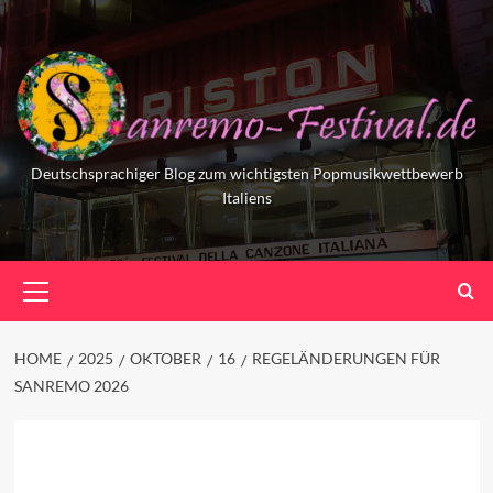
Skip
to
content
Deutschsprachiger Blog zum wichtigsten Popmusikwettbewerb
Italiens
Primary
Menu
HOME
2025
OKTOBER
16
REGELÄNDERUNGEN FÜR
SANREMO 2026