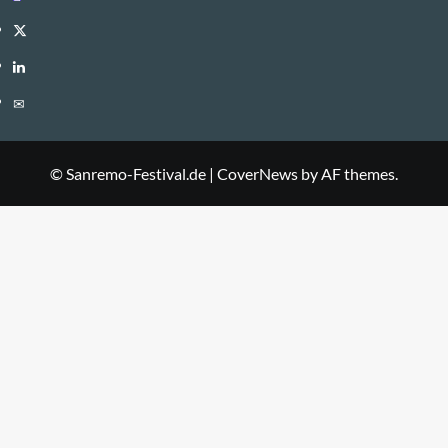
Twitter
LinkedIn
E-
Mail
© Sanremo-Festival.de
|
CoverNews
by AF themes.