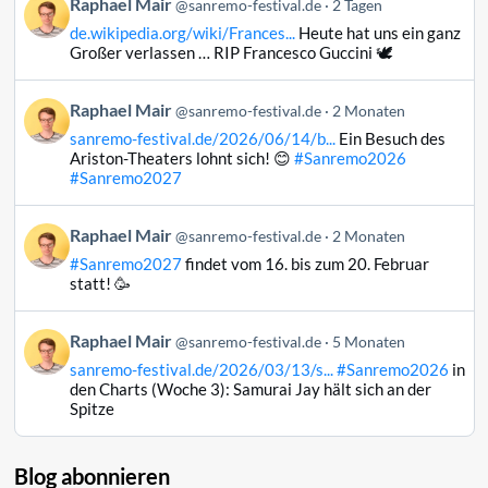
Beitrag
Raphael Mair
@sanremo-festival.de
2 Tagen
von
de.wikipedia.org/wiki/Frances...
Heute hat uns ein ganz
Raphael
Großer verlassen … RIP Francesco Guccini 🕊️
Mair
auf
Beitrag
Raphael Mair
Bluesky
@sanremo-festival.de
2 Monaten
von
ansehen
sanremo-festival.de/2026/06/14/b...
Ein Besuch des
Raphael
Ariston-Theaters lohnt sich! 😊
#Sanremo2026
Mair
#Sanremo2027
auf
Bluesky
Beitrag
Raphael Mair
@sanremo-festival.de
2 Monaten
ansehen
von
#Sanremo2027
findet vom 16. bis zum 20. Februar
Raphael
statt! 🥳
Mair
auf
Beitrag
Raphael Mair
Bluesky
@sanremo-festival.de
5 Monaten
von
ansehen
sanremo-festival.de/2026/03/13/s...
#Sanremo2026
in
Raphael
den Charts (Woche 3): Samurai Jay hält sich an der
Mair
Spitze
auf
Bluesky
ansehen
Blog abonnieren