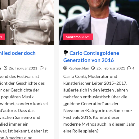
21
Sanremo 2021
lied oder doch
Carlo Contis goldene
Generation von 2016
r
26. Februar 2021
3
Raphael Mair
25. Februar 2021
4
end des Festivals ist
Carlo Conti, Moderator und
nicht der Geschichte des
künstlerischer Leiter 2015–2017,
er der Geschichte der
äußerte sich in den letzten Jahren
n populären Musik
mehrfach enthusiastisch über die
ewidmet, sondern konkret
„goldene Generation“ aus der
d’autore. Dass das
Newcomer-Kategorie des Sanremo-
zwischen Sanremo und
Festivals 2016. Könnte dieser
lied immer ein
moderne Mythos auch in diesem Jahr
ar, ist bekannt, daher ist
eine Rolle spielen?
von Amadeus eine