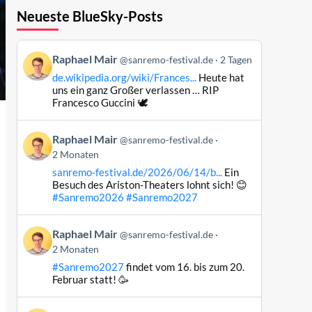
Neueste BlueSky-Posts
Beitrag
Raphael Mair
@sanremo-festival.de
2 Tagen
von
de.wikipedia.org/wiki/Frances...
Heute hat
Raphael
uns ein ganz Großer verlassen … RIP
Mair
Francesco Guccini 🕊️
auf
Bluesky
Beitrag
Raphael Mair
@sanremo-festival.de
ansehen
von
2 Monaten
Raphael
sanremo-festival.de/2026/06/14/b...
Ein
Mair
Besuch des Ariston-Theaters lohnt sich! 😊
auf
#Sanremo2026
#Sanremo2027
Bluesky
ansehen
Beitrag
Raphael Mair
@sanremo-festival.de
von
2 Monaten
Raphael
#Sanremo2027
findet vom 16. bis zum 20.
Mair
Februar statt! 🥳
auf
Bluesky