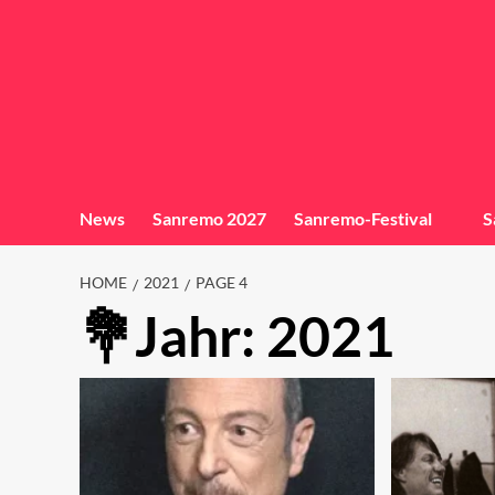
News
Sanremo 2027
Sanremo-Festival
S
HOME
2021
PAGE 4
Jahr:
2021