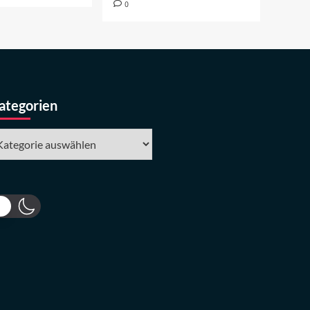
0
ategorien
tegorien