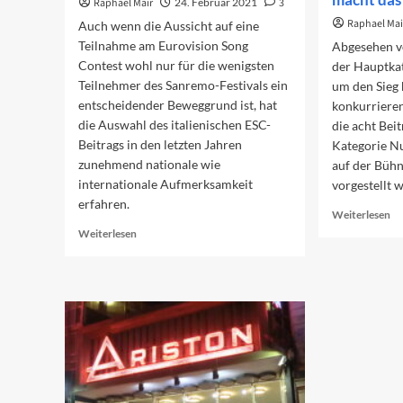
Raphael Mair
24. Februar 2021
3
Raphael Mai
Auch wenn die Aussicht auf eine
Teilnahme am Eurovision Song
Abgesehen v
Contest wohl nur für die wenigsten
der Hauptkat
Teilnehmer des Sanremo-Festivals ein
um den Sieg
entscheidender Beweggrund ist, hat
konkurriere
die Auswahl des italienischen ESC-
die acht Bei
Beitrags in den letzten Jahren
Kategorie N
zunehmend nationale wie
auf der Bühn
internationale Aufmerksamkeit
vorgestellt 
erfahren.
Re
Weiterlesen
mo
Read
Weiterlesen
ab
more
Nu
about
Pr
Eignungstest
W
für
ma
den
da
ESC
Re