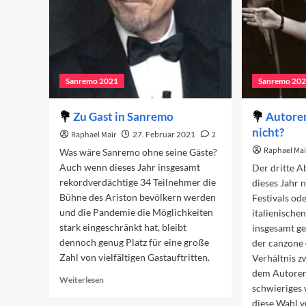
Sanremo 2021
Sanremo 20
Zu Gast in Sanremo
Autoren
nicht?
Raphael Mair
27. Februar 2021
2
Raphael Mai
Was wäre Sanremo ohne seine Gäste?
Auch wenn dieses Jahr insgesamt
Der dritte Ab
rekordverdächtige 34 Teilnehmer die
dieses Jahr 
Bühne des Ariston bevölkern werden
Festivals od
und die Pandemie die Möglichkeiten
italienische
stark eingeschränkt hat, bleibt
insgesamt g
dennoch genug Platz für eine große
der canzone 
Zahl von vielfältigen Gastauftritten.
Verhältnis 
dem Autoren
Read
Weiterlesen
schwieriges w
more
diese Wahl 
about