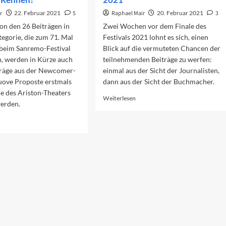
r
22. Februar 2021
5
Raphael Mair
20. Februar 2021
3
on den 26 Beiträgen in
Zwei Wochen vor dem Finale des
egorie, die zum 71. Mal
Festivals 2021 lohnt es sich, einen
 beim Sanremo-Festival
Blick auf die vermuteten Chancen der
n, werden in Kürze auch
teilnehmenden Beiträge zu werfen:
träge aus der Newcomer-
einmal aus der Sicht der Journalisten,
uove Proposte erstmals
dann aus der Sicht der Buchmacher.
e des Ariston-Theaters
Read
Weiterlesen
werden.
more
about
ad
Die
re
favorisierten
out
Beiträge
ove
2021
oposte:
er
cht
s
nnen?