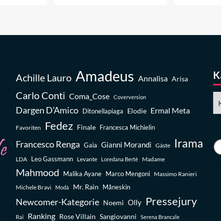
Amadeus
K
Achille Lauro
Annalisa
Arisa
Carlo Conti
Coma_Cose
Ka
Coverversion
Dargen D’Amico
Ermal Meta
Elodie
Ditonellapiaga
Fedez
Finale
Favoriten
Francesca Michielin
Irama
Francesco Renga
Gianni Morandi
Gaia
Gäste
Leo Gassmann
LDA
Levante
Madame
Loredana Bertè
Mahmood
Malika Ayane
Marco Mengoni
Massimo Ranieri
Mr. Rain
Michele Bravi
Måneskin
Modà
Pressejury
Newcomer-Kategorie
Olly
Noemi
Ranking
Rose Villain
Sangiovanni
Rai
Serena Brancale