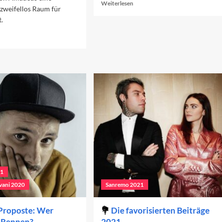
Read
Weiterlesen
 zweifellos Raum für
more
t.
about
Carlo
ad
Contis
re
goldene
out
Generation
torenlied
von
er
2016
ch
cht?
21
vani 2020
Sanremo 2021
Proposte: Wer
Die favorisierten Beiträge
 Rennen?
2021