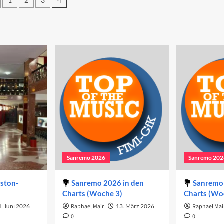
1
2
3
4
tennummerierung
träge
Sanremo 2026
Sanremo 202
iston-
Sanremo 2026 in den
Sanremo 
Charts (Woche 3)
Charts (Wo
. Juni 2026
Raphael Mair
13. März 2026
Raphael Mai
0
0