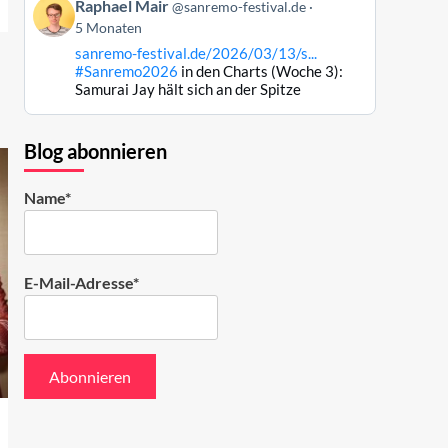
Beitrag
ansehen
Raphael Mair
@sanremo-festival.de
von
5 Monaten
Raphael
sanremo-festival.de/2026/03/13/s...
Mair
#Sanremo2026
in den Charts (Woche 3):
auf
Samurai Jay hält sich an der Spitze
Bluesky
ansehen
Blog abonnieren
Name*
E-Mail-Adresse*