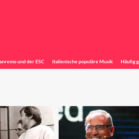
anremo und der ESC
Italienische populäre Musik
Häufig g