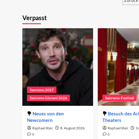
Zurück
Blog?
Sei
Verpasst
der
Bei
Sanremo 2027
Sanremo Giovani 2026
Sanremo-Festival
Neues von den
Besuch des Ar
Newcomern
Theaters
Raphael Mair
8. August 2026
Raphael Mair
14
0
0