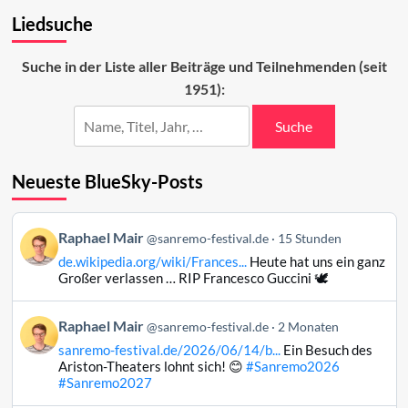
<i>Zitti
Liedsuche
e
buoni</i>
für
Suche in der Liste aller Beiträge und Teilnehmenden (seit
ESC
1951):
noch
etwas
braver
Suche
Neueste BlueSky-Posts
Beitrag
Raphael Mair
@sanremo-festival.de
15 Stunden
von
de.wikipedia.org/wiki/Frances...
Heute hat uns ein ganz
Raphael
Großer verlassen … RIP Francesco Guccini 🕊️
Mair
auf
Beitrag
Raphael Mair
Bluesky
@sanremo-festival.de
2 Monaten
von
ansehen
sanremo-festival.de/2026/06/14/b...
Ein Besuch des
Raphael
Ariston-Theaters lohnt sich! 😊
#Sanremo2026
Mair
#Sanremo2027
auf