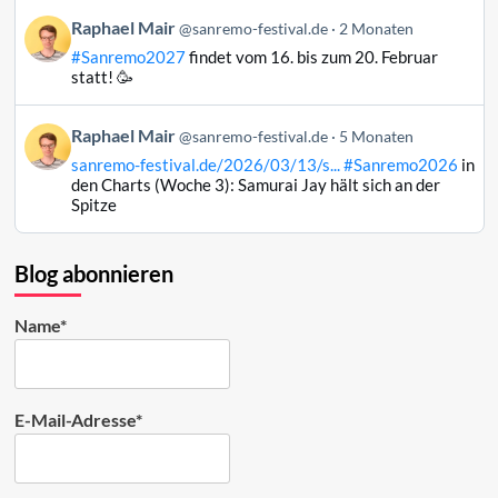
Bluesky
Beitrag
Raphael Mair
@sanremo-festival.de
2 Monaten
ansehen
von
#Sanremo2027
findet vom 16. bis zum 20. Februar
Raphael
statt! 🥳
Mair
auf
Beitrag
Raphael Mair
Bluesky
@sanremo-festival.de
5 Monaten
von
ansehen
sanremo-festival.de/2026/03/13/s...
#Sanremo2026
in
Raphael
den Charts (Woche 3): Samurai Jay hält sich an der
Mair
Spitze
auf
Bluesky
ansehen
Blog abonnieren
Name*
E-Mail-Adresse*