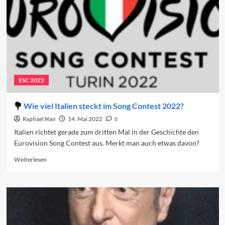
ESC 2022
Wie viel Italien steckt im Song Contest 2022?
Raphael Mair
14. Mai 2022
0
Italien richtet gerade zum dritten Mal in der Geschichte den
Eurovision Song Contest aus. Merkt man auch etwas davon?
Read
Weiterlesen
more
about
Wie
viel
Italien
steckt
im