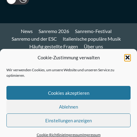
News
Sanremo 2026
Sanremo-Festival
Sanremo und der ESC
Italienische populäre Musik
Häufig gestellte Fragen
Über uns
Impressum und Datenschutz
Cookie-Richtlinie
Cookie-Zustimmung verwalten
Bluesky
Wir verwenden Cookies, um unsere Website und unseren Service zu
optimieren.
Mastodon
Twitter
Cookies akzeptieren
LinkedIn
Ablehnen
E-
Einstellungen anzeigen
Mail
© Sanremo-Festival.de
|
CoverNews
by AF themes.
Cookie-Richtlinie
Impressum
Impressum