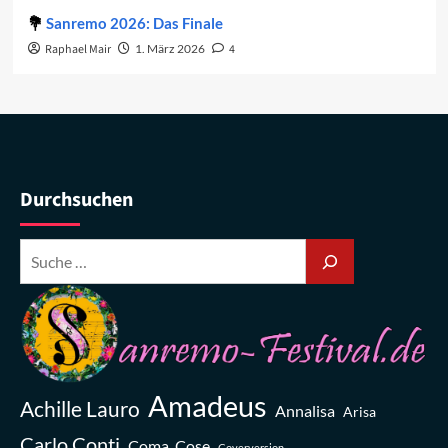
Sanremo 2026: Das Finale
Raphael Mair
1. März 2026
4
Durchsuchen
Amadeus
Achille Lauro
Annalisa
Arisa
Carlo Conti
Coma_Cose
Coverversion