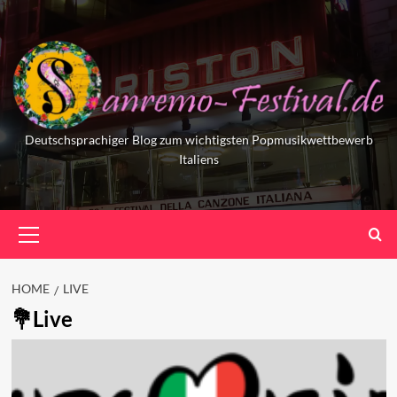
Skip
to
content
Deutschsprachiger Blog zum wichtigsten Popmusikwettbewerb
Italiens
Primary
Menu
HOME
LIVE
Live