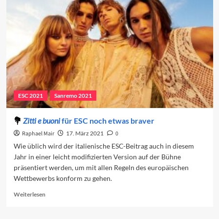
und
wieder
zurück
ESC 2021
Sanremo 2021
Zitti e buoni
für ESC noch etwas braver
Raphael Mair
17. März 2021
0
Wie üblich wird der italienische ESC-Beitrag auch in diesem
Jahr in einer leicht modifizierten Version auf der Bühne
präsentiert werden, um mit allen Regeln des europäischen
Wettbewerbs konform zu gehen.
Read
Weiterlesen
more
about