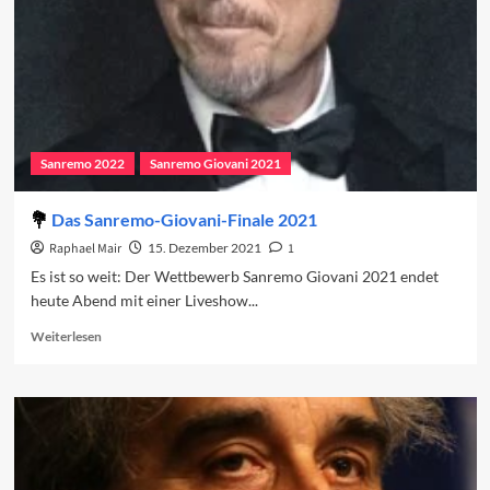
Song
Contest
2022?
Sanremo 2022
Sanremo Giovani 2021
Das Sanremo-Giovani-Finale 2021
Raphael Mair
15. Dezember 2021
1
Es ist so weit: Der Wettbewerb Sanremo Giovani 2021 endet
heute Abend mit einer Liveshow...
Read
Weiterlesen
more
about
Das
Sanremo-
Giovani-
Finale
2021