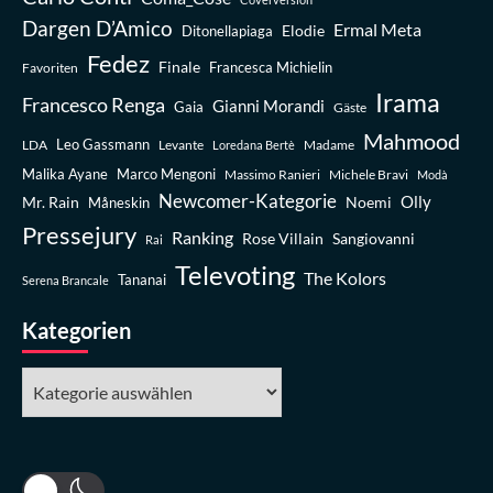
Dargen D’Amico
Ermal Meta
Elodie
Ditonellapiaga
Fedez
Finale
Favoriten
Francesca Michielin
Irama
Francesco Renga
Gianni Morandi
Gaia
Gäste
Mahmood
Leo Gassmann
LDA
Levante
Madame
Loredana Bertè
Malika Ayane
Marco Mengoni
Massimo Ranieri
Michele Bravi
Modà
Newcomer-Kategorie
Olly
Mr. Rain
Noemi
Måneskin
Pressejury
Ranking
Rose Villain
Sangiovanni
Rai
Televoting
The Kolors
Tananai
Serena Brancale
Kategorien
Kategorien