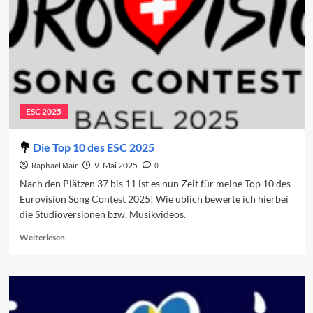
ESC 2025
Die Top 10 des ESC 2025
Raphael Mair
9. Mai 2025
0
Nach den Plätzen 37 bis 11 ist es nun Zeit für meine Top 10 des
Eurovision Song Contest 2025! Wie üblich bewerte ich hierbei
die Studioversionen bzw. Musikvideos.
Read
Weiterlesen
more
about
Die
Top
10