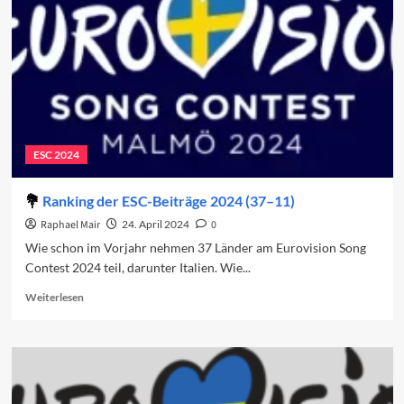
des
ESC
2025
ESC 2024
Ranking der ESC-Beiträge 2024 (37–11)
Raphael Mair
24. April 2024
0
Wie schon im Vorjahr nehmen 37 Länder am Eurovision Song
Contest 2024 teil, darunter Italien. Wie...
Read
Weiterlesen
more
about
Ranking
der
ESC-
Beiträge