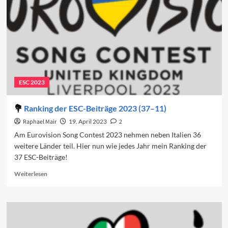
2024
(37–
11)
ESC 2023
Ranking der ESC-Beiträge 2023 (37–11)
Raphael Mair
19. April 2023
2
Am Eurovision Song Contest 2023 nehmen neben Italien 36
weitere Länder teil. Hier nun wie jedes Jahr mein Ranking der
37 ESC-Beiträge!
Read
Weiterlesen
more
about
Ranking
der
ESC-