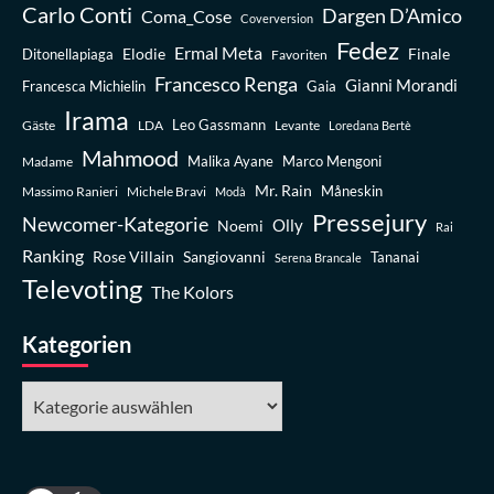
Carlo Conti
Dargen D’Amico
Coma_Cose
Coverversion
Fedez
Ermal Meta
Elodie
Finale
Ditonellapiaga
Favoriten
Francesco Renga
Gianni Morandi
Francesca Michielin
Gaia
Irama
Leo Gassmann
Gäste
LDA
Levante
Loredana Bertè
Mahmood
Madame
Malika Ayane
Marco Mengoni
Mr. Rain
Massimo Ranieri
Michele Bravi
Måneskin
Modà
Pressejury
Newcomer-Kategorie
Olly
Noemi
Rai
Ranking
Rose Villain
Sangiovanni
Tananai
Serena Brancale
Televoting
The Kolors
Kategorien
Kategorien