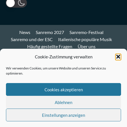
News
Sanremo 2027
Sanremo-Festival
Sanremo und der ESC
Italienische populäre Musik
Häufig gestellte Fragen
Über uns
Impressum und Datenschutz
Cookie-Richtlinie
Cookie-Zustimmung verwalten
Bluesky
Wir verwenden Cookies, um unsere Website und unseren Service zu
optimieren.
Mastodon
Twitter
Cookies akzeptieren
LinkedIn
Ablehnen
E-
Einstellungen anzeigen
Mail
© Sanremo-Festival.de
|
CoverNews
by AF themes.