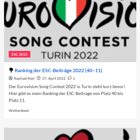
Beiträge
2023
(37–
11)
ESC 2022
Ranking der ESC-Beiträge 2022 (40–11)
Raphael Mair
27. April 2022
2
Der Eurovision Song Contest 2022 in Turin steht kurz bevor!
Hier gibt es mein Ranking der ESC-Beiträge von Platz 40 bis
Platz 11.
Read
Weiterlesen
more
about
Ranking
der
ESC-