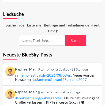
about
Ranking
Liedsuche
der
ESC-
Beiträge
Suche in der Liste aller Beiträge und Teilnehmenden (seit
(39–
1951):
11)
Suche
Neueste BlueSky-Posts
Beitrag
Raphael Mair
@sanremo-festival.de
21 Stunden
von
sanremo-festival.de/2026/08/08/n...
Neues von den
Raphael
Newcomern
#SanremoGiovani
#Sanremo2027
Mair
auf
Beitrag
Raphael Mair
Bluesky
@sanremo-festival.de
3 Tagen
von
ansehen
de.wikipedia.org/wiki/Frances...
Heute hat uns ein ganz
Raphael
Großer verlassen … RIP Francesco Guccini 🕊️