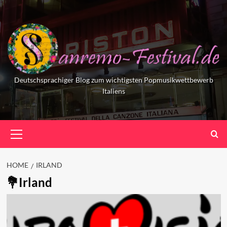
Skip
to
content
Deutschsprachiger Blog zum wichtigsten Popmusikwettbewerb
Italiens
Primary
Menu
HOME
IRLAND
Irland