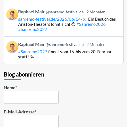
Mair
auf
Beitrag
Raphael Mair
Bluesky
@sanremo-festival.de
2 Monaten
von
ansehen
sanremo-festival.de/2026/06/14/b...
Ein Besuch des
Raphael
Ariston-Theaters lohnt sich! 😊
#Sanremo2026
Mair
#Sanremo2027
auf
Bluesky
Beitrag
Raphael Mair
@sanremo-festival.de
2 Monaten
ansehen
von
#Sanremo2027
findet vom 16. bis zum 20. Februar
Raphael
statt! 🥳
Mair
auf
Bluesky
Blog abonnieren
ansehen
Name*
E-Mail-Adresse*