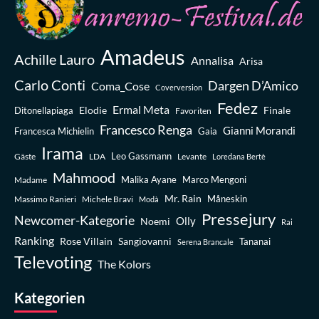
Amadeus
Achille Lauro
Annalisa
Arisa
Carlo Conti
Dargen D’Amico
Coma_Cose
Coverversion
Fedez
Ermal Meta
Elodie
Finale
Ditonellapiaga
Favoriten
Francesco Renga
Gianni Morandi
Francesca Michielin
Gaia
Irama
Leo Gassmann
Gäste
LDA
Levante
Loredana Bertè
Mahmood
Madame
Malika Ayane
Marco Mengoni
Mr. Rain
Massimo Ranieri
Michele Bravi
Måneskin
Modà
Pressejury
Newcomer-Kategorie
Olly
Noemi
Rai
Ranking
Rose Villain
Sangiovanni
Tananai
Serena Brancale
Televoting
The Kolors
Kategorien