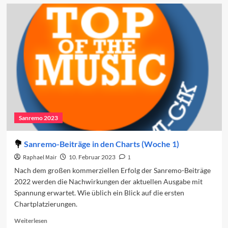
Vorschau
auf
den
vierten
Abend
2023
Sanremo 2023
Sanremo-Beiträge in den Charts (Woche 1)
Raphael Mair
10. Februar 2023
1
Nach dem großen kommerziellen Erfolg der Sanremo-Beiträge
2022 werden die Nachwirkungen der aktuellen Ausgabe mit
Spannung erwartet. Wie üblich ein Blick auf die ersten
Chartplatzierungen.
Read
Weiterlesen