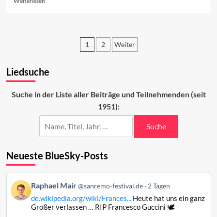
Weiterlesen
more
about
Vorschau
auf
1
2
Weiter
den
zweiten
Seitennummerierung
Abend
Liedsuche
der
2023
Beiträge
Suche in der Liste aller Beiträge und Teilnehmenden (seit
1951):
Suche
Neueste BlueSky-Posts
Beitrag
Raphael Mair
@sanremo-festival.de
2 Tagen
von
de.wikipedia.org/wiki/Frances...
Heute hat uns ein ganz
Raphael
Großer verlassen … RIP Francesco Guccini 🕊️
Mair