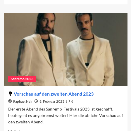
more
about
Sanremo
2023:
Der
zweite
Abend
Sanremo 2023
Vorschau auf den zweiten Abend 2023
Raphael Mair
8. Februar 2023
0
Der erste Abend des Sanremo-Festivals 2023 ist geschafft,
heute geht es ungebremst weiter! Hier die übliche Vorschau auf
den zweiten Abend.
Read