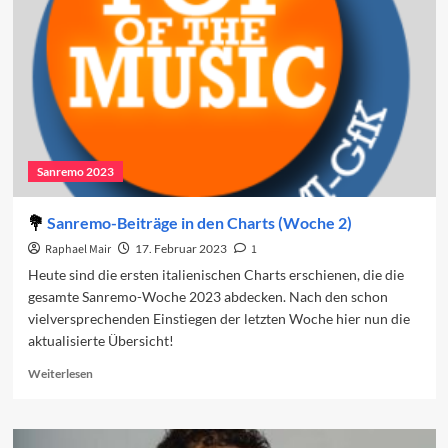
den
Charts
(Woche
3)
Sanremo 2023
Sanremo-Beiträge in den Charts (Woche 2)
Raphael Mair
17. Februar 2023
1
Heute sind die ersten italienischen Charts erschienen, die die
gesamte Sanremo-Woche 2023 abdecken. Nach den schon
vielversprechenden Einstiegen der letzten Woche hier nun die
aktualisierte Übersicht!
Read
Weiterlesen
more
about
Sanremo-
Beiträge