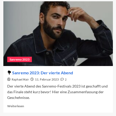
Vorschau
auf
das
Finale
2023
Sanremo 2023
Sanremo 2023: Der vierte Abend
Raphael Mair
11. Februar 2023
2
Der vierte Abend des Sanremo-Festivals 2023 ist geschafft und
das Finale steht kurz bevor! Hier eine Zusammenfassung der
Geschehnisse.
Read
Weiterlesen
more
about