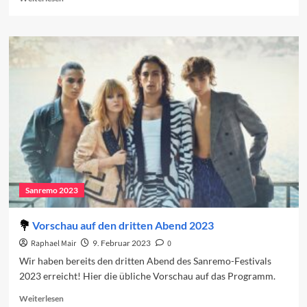
more
about
Sanremo
2023:
Der
dritte
Abend
Sanremo 2023
Vorschau auf den dritten Abend 2023
Raphael Mair
9. Februar 2023
0
Wir haben bereits den dritten Abend des Sanremo-Festivals
2023 erreicht! Hier die übliche Vorschau auf das Programm.
Read
Weiterlesen