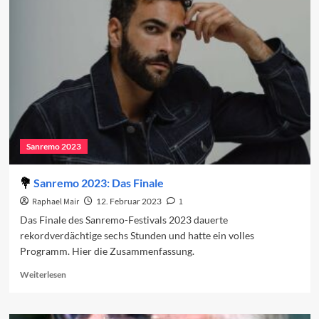
in
den
Charts
(Woche
2)
Sanremo 2023
Sanremo 2023: Das Finale
Raphael Mair
12. Februar 2023
1
Das Finale des Sanremo-Festivals 2023 dauerte
rekordverdächtige sechs Stunden und hatte ein volles
Programm. Hier die Zusammenfassung.
Read
Weiterlesen
more
about
Sanremo