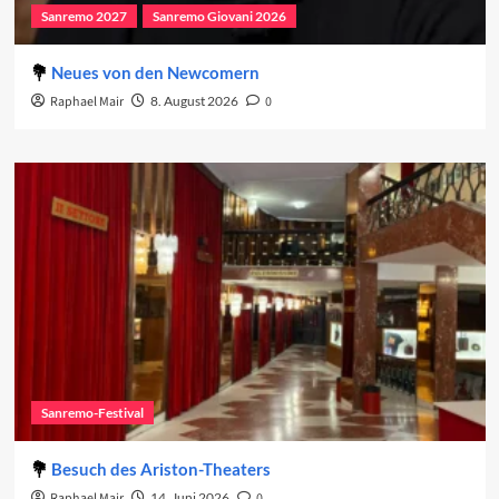
Sanremo 2027
Sanremo Giovani 2026
Neues von den Newcomern
Raphael Mair
8. August 2026
0
Sanremo-Festival
Besuch des Ariston-Theaters
Raphael Mair
14. Juni 2026
0