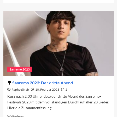
more
about
Sanremo-
Beiträge
in
den
Charts
(Woche
1)
Sanremo 2023
Sanremo 2023: Der dritte Abend
Raphael Mair
10. Februar 2023
2
Kurz nach 2:00 Uhr endete der dritte Abend des Sanremo-
Festivals 2023 mit dem vollständigen Durchlauf aller 28 Lieder.
Hier die Zusammenfassung.
Read
Weiterlesen