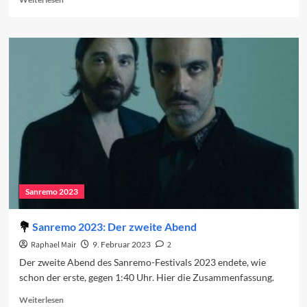
more
about
Die
Lieder
des
zweiten
Abends
2023
Sanremo 2023
Sanremo 2023: Der zweite Abend
Raphael Mair
9. Februar 2023
2
Der zweite Abend des Sanremo-Festivals 2023 endete, wie
schon der erste, gegen 1:40 Uhr. Hier die Zusammenfassung.
Read
Weiterlesen