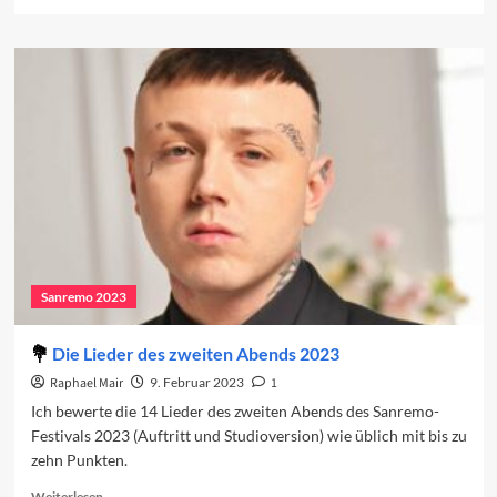
more
about
Vorschau
auf
den
dritten
Abend
2023
Sanremo 2023
Die Lieder des zweiten Abends 2023
Raphael Mair
9. Februar 2023
1
Ich bewerte die 14 Lieder des zweiten Abends des Sanremo-
Festivals 2023 (Auftritt und Studioversion) wie üblich mit bis zu
zehn Punkten.
Read
Weiterlesen