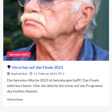
2023:
Das
Finale
Sanremo 2023
Vorschau auf das Finale 2023
Raphael Mair
11. Februar 2023
0
Die Sanremo-Woche 2023 ist beinahe geschafft! Das Finale
steht kurz bevor. Hier die übliche Vorschau auf das Programm
des fünften Abends.
Read
Weiterlesen
more
about