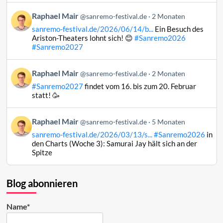
auf
Beitrag
Raphael Mair
Bluesky
@sanremo-festival.de
2 Monaten
von
ansehen
sanremo-festival.de/2026/06/14/b...
Ein Besuch des
Raphael
Ariston-Theaters lohnt sich! 😊
#Sanremo2026
Mair
#Sanremo2027
auf
Bluesky
Beitrag
Raphael Mair
@sanremo-festival.de
2 Monaten
ansehen
von
#Sanremo2027
findet vom 16. bis zum 20. Februar
Raphael
statt! 🥳
Mair
auf
Beitrag
Raphael Mair
Bluesky
@sanremo-festival.de
5 Monaten
von
ansehen
sanremo-festival.de/2026/03/13/s...
#Sanremo2026
in
Raphael
den Charts (Woche 3): Samurai Jay hält sich an der
Mair
Spitze
auf
Bluesky
ansehen
Blog abonnieren
Name*