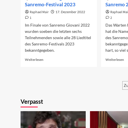
Sanremo-Festival 2023
Sanremo 
Raphael Mair
17. Dezember 2022
Raphael Mai
1
2
Im Finale von Sanremo Giovani 2022
Das Warten 
wurden soeben die letzten sechs
hat die Nam
Teilnehmenden sowie alle 28 Liedtitel
des Sanremo
des Sanremo-Festivals 2023
bekanntgege
bekanntgegeben.
hart, so viel 
Read
Re
Weiterlesen
Weiterlesen
more
mo
about
ab
Die
Ha
28
Ko
Zu
Beiträge
be
zum
Sa
S
Sanremo-
20
Verpasst
d
Festival
2023
B