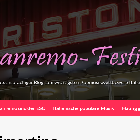
tschsprachiger Blog zum wichtigsten Popmusikwettbewerb Itali
anremo und der ESC
Italienische populäre Musik
Häufig 