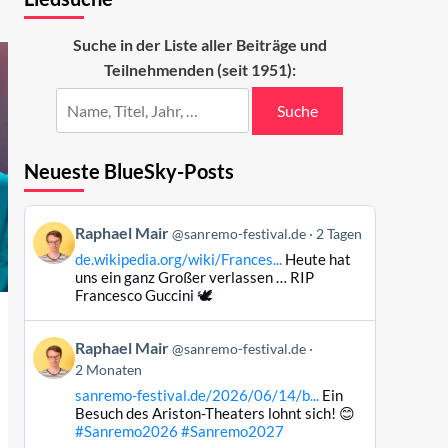
Suche in der Liste aller Beiträge und
Teilnehmenden (seit 1951):
Suche
Neueste BlueSky-Posts
Beitrag
Raphael Mair
@sanremo-festival.de
2 Tagen
von
de.wikipedia.org/wiki/Frances...
Heute hat
Raphael
uns ein ganz Großer verlassen … RIP
Mair
Francesco Guccini 🕊️
auf
Bluesky
Beitrag
Raphael Mair
@sanremo-festival.de
ansehen
von
2 Monaten
Raphael
sanremo-festival.de/2026/06/14/b...
Ein
Mair
Besuch des Ariston-Theaters lohnt sich! 😊
auf
#Sanremo2026
#Sanremo2027
Bluesky