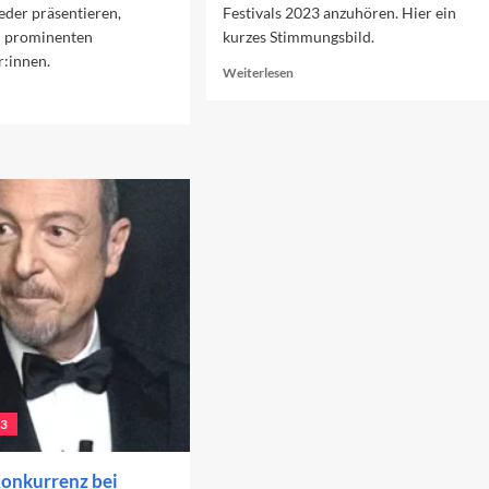
eder präsentieren,
Festivals 2023 anzuhören. Hier ein
on prominenten
kurzes Stimmungsbild.
r:innen.
Read
Weiterlesen
more
ad
about
re
Die
out
favorisierten
e
Beiträge
ette
2023
s
nremo-
stivals
23
23
onkurrenz bei