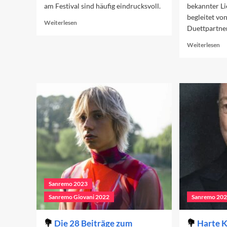
am Festival sind häufig eindrucksvoll.
bekannter Li
begleitet v
Read
Weiterlesen
Duettpartne
more
about
Re
Weiterlesen
Erfolge
mo
der
ab
Sanremo-
Di
Teilnehmenden
Du
2023
de
Sa
Fe
20
Sanremo 2023
Sanremo Giovani 2022
Sanremo 20
Die 28 Beiträge zum
Harte K