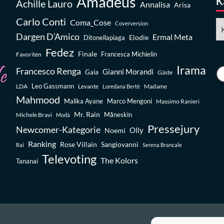
Amadeus
K
Achille Lauro
Annalisa
Arisa
Carlo Conti
Coma_Cose
Ka
Coverversion
Dargen D’Amico
Ermal Meta
Elodie
Ditonellapiaga
Fedez
Finale
Favoriten
Francesca Michielin
Irama
Francesco Renga
Gianni Morandi
Gaia
Gäste
Leo Gassmann
LDA
Levante
Madame
Loredana Bertè
Mahmood
Malika Ayane
Marco Mengoni
Massimo Ranieri
Mr. Rain
Michele Bravi
Måneskin
Modà
Pressejury
Newcomer-Kategorie
Olly
Noemi
Ranking
Rose Villain
Sangiovanni
Rai
Serena Brancale
Televoting
The Kolors
Tananai