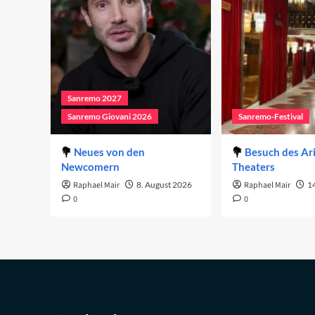
Sanremo 2027
Sanremo Giovani 2026
Sanremo-Festival
Neues von den
Besuch des Ar
Newcomern
Theaters
Raphael Mair
8. August 2026
Raphael Mair
14
0
0