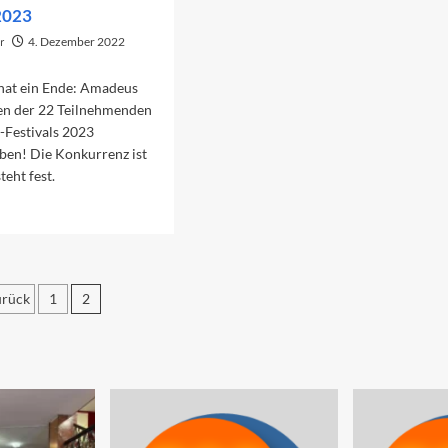
2023
r
4. Dezember 2022
hat ein Ende: Amadeus
en der 22 Teilnehmenden
-Festivals 2023
ben! Die Konkurrenz ist
steht fest.
ad
re
out
rte
nkurrenz
rück
1
2
i
nremo
eitennummerierung
23
er
eiträge