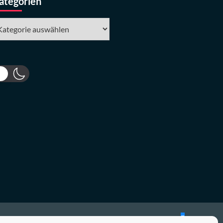
ategorien
tegorien
Bluesky