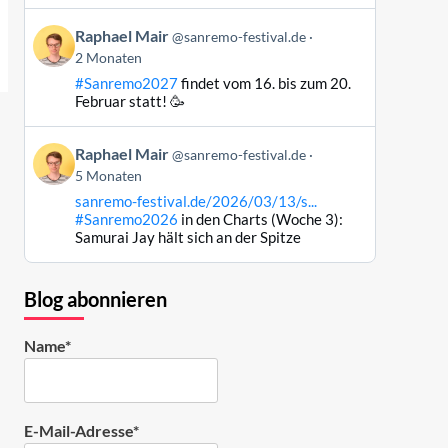
ansehen
Beitrag
Raphael Mair
@sanremo-festival.de
von
2 Monaten
Raphael
#Sanremo2027
findet vom 16. bis zum 20.
Mair
Februar statt! 🥳
auf
Bluesky
Beitrag
ansehen
Raphael Mair
@sanremo-festival.de
von
5 Monaten
Raphael
sanremo-festival.de/2026/03/13/s...
Mair
#Sanremo2026
in den Charts (Woche 3):
auf
Samurai Jay hält sich an der Spitze
Bluesky
ansehen
Blog abonnieren
Name*
E-Mail-Adresse*