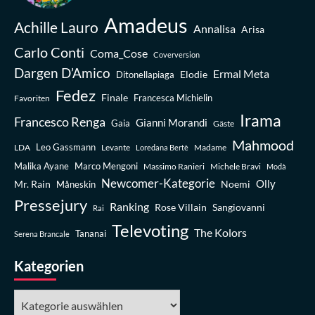
Amadeus
Achille Lauro
Annalisa
Arisa
Carlo Conti
Coma_Cose
Coverversion
Dargen D’Amico
Ermal Meta
Elodie
Ditonellapiaga
Fedez
Finale
Favoriten
Francesca Michielin
Irama
Francesco Renga
Gianni Morandi
Gaia
Gäste
Mahmood
Leo Gassmann
LDA
Levante
Madame
Loredana Bertè
Malika Ayane
Marco Mengoni
Massimo Ranieri
Michele Bravi
Modà
Newcomer-Kategorie
Olly
Mr. Rain
Noemi
Måneskin
Pressejury
Ranking
Rose Villain
Sangiovanni
Rai
Televoting
The Kolors
Tananai
Serena Brancale
Kategorien
Kategorien