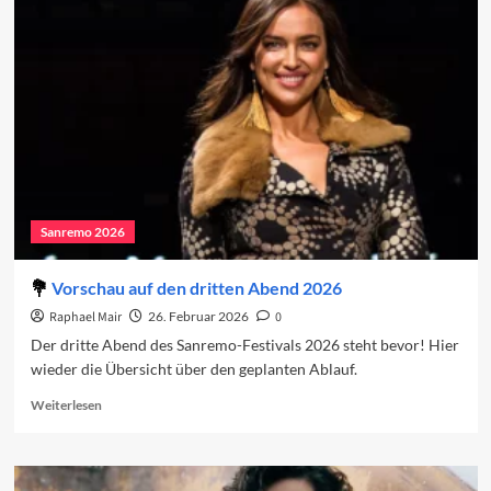
2026:
Der
dritte
Abend
Sanremo 2026
Vorschau auf den dritten Abend 2026
Raphael Mair
26. Februar 2026
0
Der dritte Abend des Sanremo-Festivals 2026 steht bevor! Hier
wieder die Übersicht über den geplanten Ablauf.
Read
Weiterlesen
more
about
Vorschau
auf