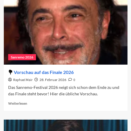
Das
Finale
Sanremo 2026
Vorschau auf das Finale 2026
Raphael Mair
28. Februar 2026
0
Das Sanremo-Festival 2026 neigt sich schon dem Ende zu und
das Finale steht bevor! Hier die übliche Vorschau.
Read
Weiterlesen
more
about
Vorschau
auf
das