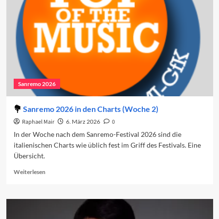
den
Charts
(Woche
3)
Sanremo 2026
Sanremo 2026 in den Charts (Woche 2)
Raphael Mair
6. März 2026
0
In der Woche nach dem Sanremo-Festival 2026 sind die
italienischen Charts wie üblich fest im Griff des Festivals. Eine
Übersicht.
Read
Weiterlesen
more
about
Sanremo
2026
in