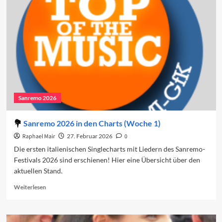
Der
vierte
Abend
Sanremo 2026
Sanremo 2026 in den Charts (Woche 1)
Raphael Mair
27. Februar 2026
0
Die ersten italienischen Singlecharts mit Liedern des Sanremo-
Festivals 2026 sind erschienen! Hier eine Übersicht über den
aktuellen Stand.
Read
Weiterlesen
more
about
Sanremo