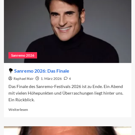
den
Charts
(Woche
2)
Sanremo 2026
Sanremo 2026: Das Finale
Raphael Mair
1. März 2026
4
Das Finale des Sanremo-Festivals 2026 ist zu Ende. Ein Abend
mit vielen Höhepunkten und Überraschungen liegt hinter uns.
Ein Rückblick.
Read
Weiterlesen
more
about
Sanremo
2026: