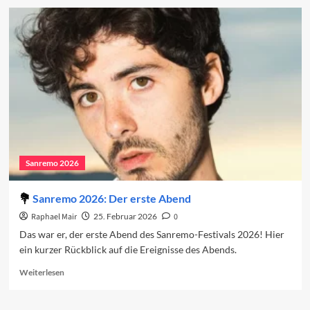
So
sind
die
Sanremo-
Beiträge
2026
Sanremo 2026
Sanremo 2026: Der erste Abend
Raphael Mair
25. Februar 2026
0
Das war er, der erste Abend des Sanremo-Festivals 2026! Hier
ein kurzer Rückblick auf die Ereignisse des Abends.
Read
Weiterlesen
more
about
Sanremo