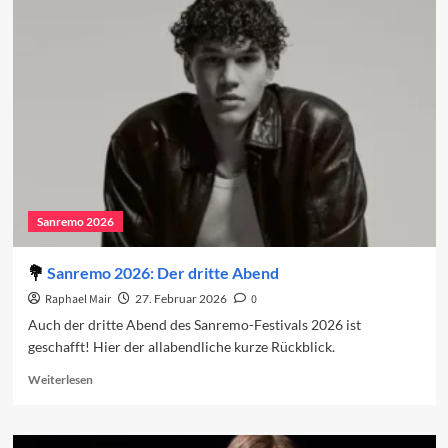
auf
den
vierten
Abend
2026
Sanremo 2026
Sanremo 2026: Der dritte Abend
Raphael Mair
27. Februar 2026
0
Auch der dritte Abend des Sanremo-Festivals 2026 ist
geschafft! Hier der allabendliche kurze Rückblick.
Read
Weiterlesen
more
about
Sanremo