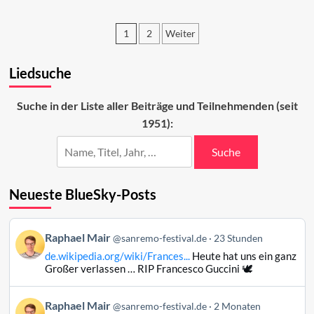
Vorschau
auf
1
2
Weiter
den
ersten
Seitennummerierung
Abend
Liedsuche
der
2026
Beiträge
Suche in der Liste aller Beiträge und Teilnehmenden (seit
1951):
Suche
Neueste BlueSky-Posts
Beitrag
Raphael Mair
@sanremo-festival.de
23 Stunden
von
de.wikipedia.org/wiki/Frances...
Heute hat uns ein ganz
Raphael
Großer verlassen … RIP Francesco Guccini 🕊️
Mair
auf
Beitrag
Raphael Mair
Bluesky
@sanremo-festival.de
2 Monaten