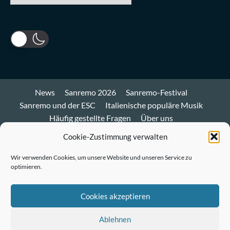
News
Sanremo 2026
Sanremo-Festival
Sanremo und der ESC
Italienische populäre Musik
Häufig gestellte Fragen
Über uns
Impressum und Datenschutz
Cookie-Richtlinie
Cookie-Zustimmung verwalten
Bluesky
Wir verwenden Cookies, um unsere Website und unseren Service zu
optimieren.
Mastodon
Twitter
Cookies akzeptieren
LinkedIn
Ablehnen
E-