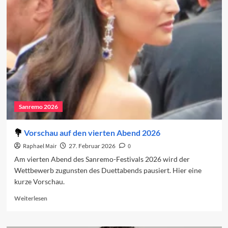
2026
in
den
Charts
(Woche
1)
Sanremo 2026
Vorschau auf den vierten Abend 2026
Raphael Mair
27. Februar 2026
0
Am vierten Abend des Sanremo-Festivals 2026 wird der
Wettbewerb zugunsten des Duettabends pausiert. Hier eine
kurze Vorschau.
Read
Weiterlesen
more
about
Vorschau