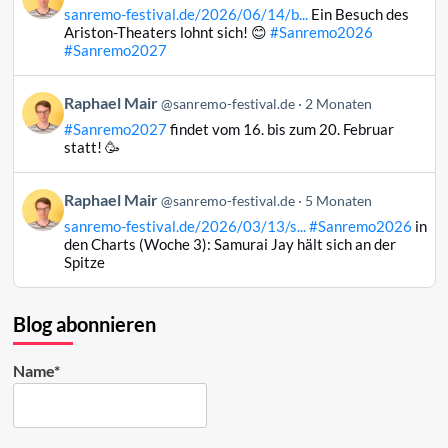
von
ansehen
sanremo-festival.de/2026/06/14/b...
Ein Besuch des
Raphael
Ariston-Theaters lohnt sich! 😊
#Sanremo2026
Mair
#Sanremo2027
auf
Bluesky
Beitrag
Raphael Mair
@sanremo-festival.de
2 Monaten
ansehen
von
#Sanremo2027
findet vom 16. bis zum 20. Februar
Raphael
statt! 🥳
Mair
auf
Beitrag
Raphael Mair
Bluesky
@sanremo-festival.de
5 Monaten
von
ansehen
sanremo-festival.de/2026/03/13/s...
#Sanremo2026
in
Raphael
den Charts (Woche 3): Samurai Jay hält sich an der
Mair
Spitze
auf
Bluesky
ansehen
Blog abonnieren
Name*