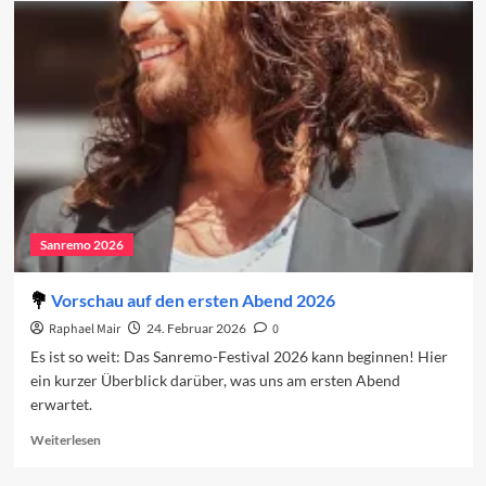
2026:
Der
erste
Abend
Sanremo 2026
Vorschau auf den ersten Abend 2026
Raphael Mair
24. Februar 2026
0
Es ist so weit: Das Sanremo-Festival 2026 kann beginnen! Hier
ein kurzer Überblick darüber, was uns am ersten Abend
erwartet.
Read
Weiterlesen
more
about