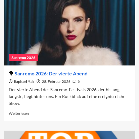
Finale
2026
Sanremo 2026
Sanremo 2026: Der vierte Abend
Raphael Mair
28. Februar 2026
0
Der vierte Abend des Sanremo-Festivals 2026, der bislang
längste, liegt hinter uns. Ein Rückblick auf eine ereignisreiche
Show.
Read
Weiterlesen
more
about
Sanremo
2026: