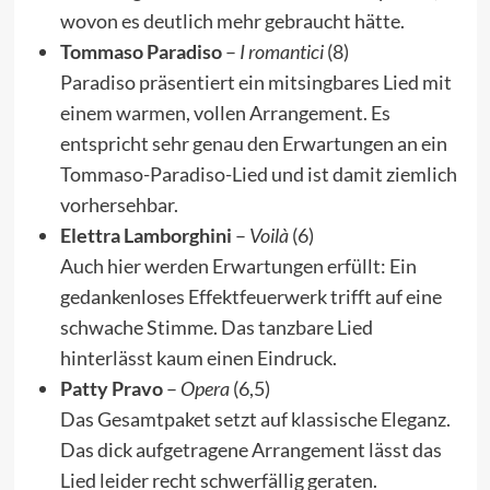
wovon es deutlich mehr gebraucht hätte.
Tommaso Paradiso
–
I romantici
(8)
Paradiso präsentiert ein mitsingbares Lied mit
einem warmen, vollen Arrangement. Es
entspricht sehr genau den Erwartungen an ein
Tommaso-Paradiso-Lied und ist damit ziemlich
vorhersehbar.
Elettra Lamborghini
–
Voilà
(6)
Auch hier werden Erwartungen erfüllt: Ein
gedankenloses Effektfeuerwerk trifft auf eine
schwache Stimme. Das tanzbare Lied
hinterlässt kaum einen Eindruck.
Patty Pravo
–
Opera
(6,5)
Das Gesamtpaket setzt auf klassische Eleganz.
Das dick aufgetragene Arrangement lässt das
Lied leider recht schwerfällig geraten.