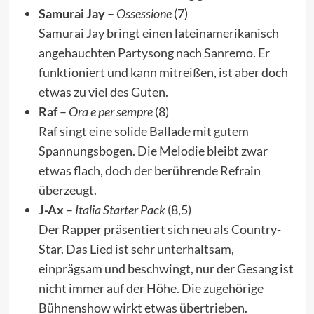
Samurai Jay
–
Ossessione
(7)
Samurai Jay bringt einen lateinamerikanisch
angehauchten Partysong nach Sanremo. Er
funktioniert und kann mitreißen, ist aber doch
etwas zu viel des Guten.
Raf
–
Ora e per sempre
(8)
Raf singt eine solide Ballade mit gutem
Spannungsbogen. Die Melodie bleibt zwar
etwas flach, doch der berührende Refrain
überzeugt.
J-Ax
–
Italia Starter Pack
(8,5)
Der Rapper präsentiert sich neu als Country-
Star. Das Lied ist sehr unterhaltsam,
einprägsam und beschwingt, nur der Gesang ist
nicht immer auf der Höhe. Die zugehörige
Bühnenshow wirkt etwas übertrieben.