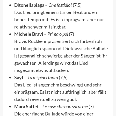
Ditonellapiaga
–
Che fastidio!
(7,5)
Das Lied bringt einen starken Beat und ein
hohes Tempo mit. Es ist einprägsam, aber nur
relativ schwer mitsingbar.
Michele Bravi
–
Prima o poi
(7)
Bravis Rückkehr präsentiert sich farbenfroh
und klanglich spannend. Die klassische Ballade
ist gesanglich schwierig, aber der Sänger ist ihr
gewachsen. Allerdings wirkt das Lied
insgesamt etwas altbacken.
Sayf
–
Tu mi piaci tanto
(7,5)
Das Lied ist angenehm beschwingt und sehr
einprägsam. Es ist nicht aufdringlich, aber fällt
dadurch eventuell zu wenig auf.
Mara Sattei
–
Le cose che non sai di me
(7)
Die eher flache Ballade würde von einer