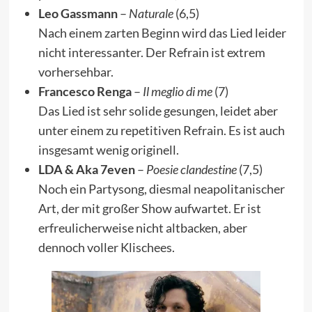
Leo Gassmann
–
Naturale
(6,5)
Nach einem zarten Beginn wird das Lied leider
nicht interessanter. Der Refrain ist extrem
vorhersehbar.
Francesco Renga
–
Il meglio di me
(7)
Das Lied ist sehr solide gesungen, leidet aber
unter einem zu repetitiven Refrain. Es ist auch
insgesamt wenig originell.
LDA & Aka 7even
–
Poesie clandestine
(7,5)
Noch ein Partysong, diesmal neapolitanischer
Art, der mit großer Show aufwartet. Er ist
erfreulicherweise nicht altbacken, aber
dennoch voller Klischees.