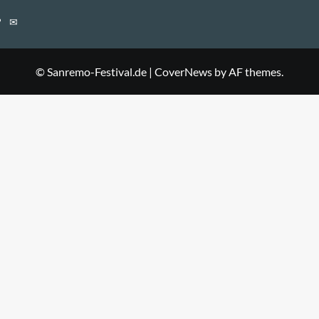
E-
Mail
© Sanremo-Festival.de
|
CoverNews
by AF themes.