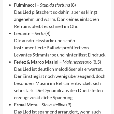
Fulminacci
–
Stupida sfortuna
(8)
Das Lied plätschert so dahin, aber es klingt
angenehm und warm. Dank eines einfachen
Refrains bleibt es schnell im Ohr.
Levante
–
Sei tu
(8)
Die ausdrucksstarke und schön
instrumentierte Ballade profitiert von
Levantes Stimmfarbe und hinterlässt Eindruck.
Fedez & Marco Masini
–
Male necessario
(8,5)
Das Lied ist deutlich melodiöser als erwartet.
Der Einstieg ist noch wenig überzeugend, doch
besonders Masini im Refrain entwickelt sich
sehr stark. Die Dynamik aus den Duett-Teilen
erzeugt zusätzliche Spannung.
Ermal Meta
–
Stella stellina
(9)
Das Lied ist spannend arrangiert, wenn auch