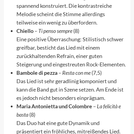
spannend konstruiert. Die kontrastreiche
Melodie scheint die Stimme allerdings
teilweise ein wenig zu überfordern.
Chiello
–
Ti penso sempre
(8)
Eine positive Überraschung: Stilistisch schwer
greifbar, besticht das Lied mit einem
zurückhaltenden Refrain, einer guten
Steigerung und eingestreuten Rock-Elementen.
Bambole di pezza
–
Resta con me
(7,5)
Das Lied ist sehr geradlinig komponiert und
kann die Band gut in Szene setzen. Am Ende ist
es jedoch nicht besonders einprägsam.
Maria Antonietta und Colombre
–
La felicità e
basta
(8)
Das Duo hat eine gute Dynamik und
präsentiert ein fröhliches, mitreißendes Lied.