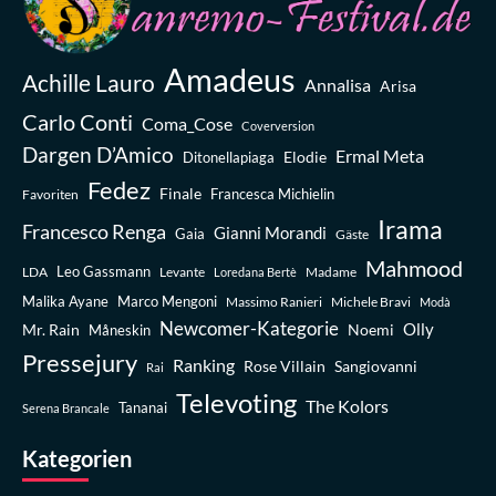
Amadeus
Achille Lauro
Annalisa
Arisa
Carlo Conti
Coma_Cose
Coverversion
Dargen D’Amico
Ermal Meta
Elodie
Ditonellapiaga
Fedez
Finale
Favoriten
Francesca Michielin
Irama
Francesco Renga
Gianni Morandi
Gaia
Gäste
Mahmood
Leo Gassmann
LDA
Levante
Madame
Loredana Bertè
Malika Ayane
Marco Mengoni
Massimo Ranieri
Michele Bravi
Modà
Newcomer-Kategorie
Olly
Mr. Rain
Noemi
Måneskin
Pressejury
Ranking
Rose Villain
Sangiovanni
Rai
Televoting
The Kolors
Tananai
Serena Brancale
Kategorien