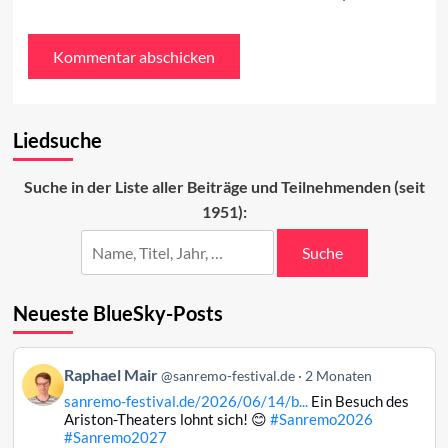
Liedsuche
Suche in der Liste aller Beiträge und Teilnehmenden (seit
1951):
Suche
Neueste BlueSky-Posts
Beitrag
Raphael Mair
@sanremo-festival.de
2 Monaten
von
sanremo-festival.de/2026/06/14/b...
Ein Besuch des
Raphael
Ariston-Theaters lohnt sich! 😊
#Sanremo2026
Mair
#Sanremo2027