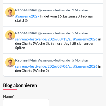
auf
Bluesky
Beitrag
Raphael Mair
@sanremo-festival.de
2 Monaten
ansehen
von
#Sanremo2027
findet vom 16. bis zum 20. Februar
Raphael
statt! 🥳
Mair
auf
Beitrag
Raphael Mair
Bluesky
@sanremo-festival.de
5 Monaten
von
ansehen
sanremo-festival.de/2026/03/13/s...
#Sanremo2026
in
Raphael
den Charts (Woche 3): Samurai Jay hält sich an der
Mair
Spitze
auf
Bluesky
Beitrag
Raphael Mair
@sanremo-festival.de
5 Monaten
ansehen
von
sanremo-festival.de/2026/03/06/s...
#Sanremo2026
in
Raphael
den Charts (Woche 2)
Mair
auf
Bluesky
Blog abonnieren
ansehen
Name*