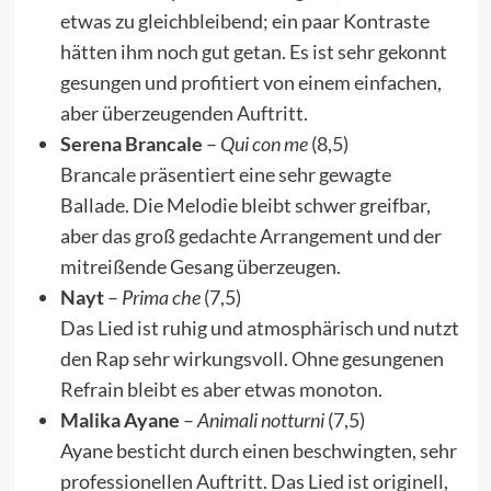
etwas zu gleichbleibend; ein paar Kontraste
hätten ihm noch gut getan. Es ist sehr gekonnt
gesungen und profitiert von einem einfachen,
aber überzeugenden Auftritt.
Serena Brancale
–
Qui con me
(8,5)
Brancale präsentiert eine sehr gewagte
Ballade. Die Melodie bleibt schwer greifbar,
aber das groß gedachte Arrangement und der
mitreißende Gesang überzeugen.
Nayt
–
Prima che
(7,5)
Das Lied ist ruhig und atmosphärisch und nutzt
den Rap sehr wirkungsvoll. Ohne gesungenen
Refrain bleibt es aber etwas monoton.
Malika Ayane
–
Animali notturni
(7,5)
Ayane besticht durch einen beschwingten, sehr
professionellen Auftritt. Das Lied ist originell,