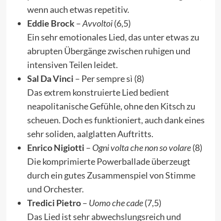
wenn auch etwas repetitiv.
Eddie Brock
–
Avvoltoi
(6,5)
Ein sehr emotionales Lied, das unter etwas zu
abrupten Übergänge zwischen ruhigen und
intensiven Teilen leidet.
Sal Da Vinci
– Per sempre sì (8)
Das extrem konstruierte Lied bedient
neapolitanische Gefühle, ohne den Kitsch zu
scheuen. Doch es funktioniert, auch dank eines
sehr soliden, aalglatten Auftritts.
Enrico Nigiotti
–
Ogni volta che non so volare
(8)
Die komprimierte Powerballade überzeugt
durch ein gutes Zusammenspiel von Stimme
und Orchester.
Tredici Pietro
–
Uomo che cade
(7,5)
Das Lied ist sehr abwechslungsreich und