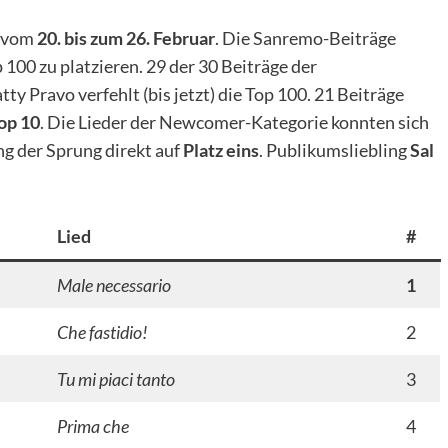
s vom
20. bis zum 26. Februar
. Die Sanremo-Beiträge
 100 zu platzieren. 29 der 30 Beiträge der
ty Pravo verfehlt (bis jetzt) die Top 100. 21 Beiträge
Top 10
. Die Lieder der Newcomer-Kategorie konnten sich
g der Sprung direkt auf
Platz eins
. Publikumsliebling
Sal
Lied
#
Male necessario
1
Che fastidio!
2
Tu mi piaci tanto
3
Prima che
4