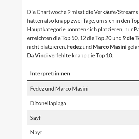
Die
Chartwoche 9
misst die Verkäufe/Stream
hatten also knapp zwei Tage, um sich in den Top
Hauptkategorie konnten sich platzieren, nur Pat
erreichten die Top 50, 12 die Top 20 und
9 die 
nicht platzieren.
Fedez
und
Marco Masini
gelan
Da Vinci
verfehlte knapp die Top 10.
Interpret:in:nen
Fedez
und
Marco Masini
Ditonellapiaga
Sayf
Nayt