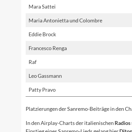
Mara Sattei
Maria Antonietta
und
Colombre
Eddie Brock
Francesco Renga
Raf
Leo Gassmann
Patty Pravo
Platzierungen der Sanremo-Beiträge in den Ch
In
den Airplay-Charts
der italienischen
Radios
Einstieg eines Sanremo-Lieds gelang hier
Diton