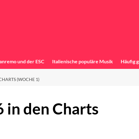
anremo und der ESC
Italienische populäre Musik
Häufig g
CHARTS (WOCHE 1)
 in den Charts