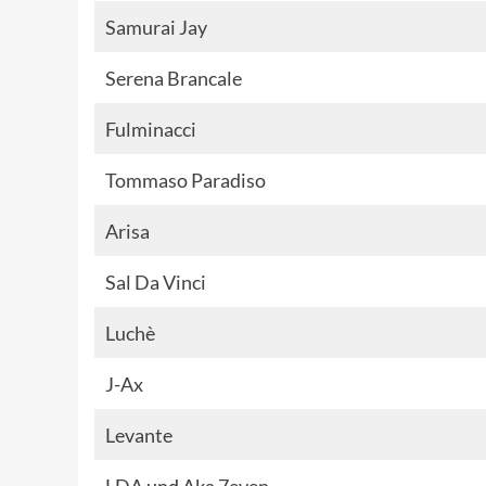
Samurai Jay
Serena Brancale
Fulminacci
Tommaso Paradiso
Arisa
Sal Da Vinci
Luchè
J-Ax
Levante