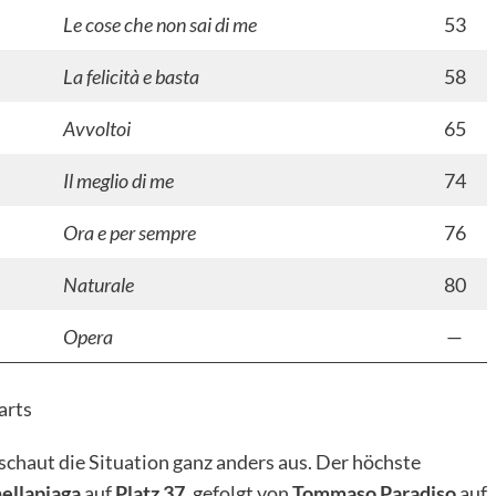
Le cose che non sai di me
53
La felicità e basta
58
Avvoltoi
65
Il meglio di me
74
Ora e per sempre
76
Naturale
80
Opera
—
arts
schaut die Situation ganz anders aus. Der höchste
ellapiaga
auf
Platz 37
, gefolgt von
Tommaso Paradiso
auf