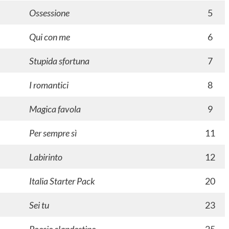
Ossessione
5
Qui con me
6
Stupida sfortuna
7
I romantici
8
Magica favola
9
Per sempre sì
11
Labirinto
12
Italia Starter Pack
20
Sei tu
23