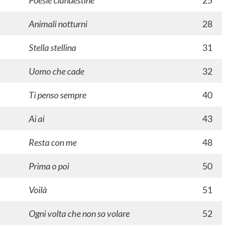
Poesie clandestine
25
Animali notturni
28
Stella stellina
31
Uomo che cade
32
Ti penso sempre
40
Ai ai
43
Resta con me
48
Prima o poi
50
Voilà
51
Ogni volta che non so volare
52