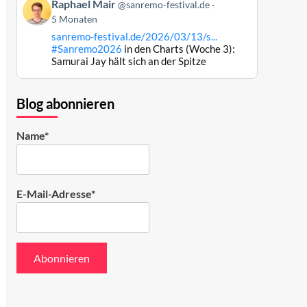
Beitrag
ansehen
Raphael Mair
@sanremo-festival.de
von
5 Monaten
Raphael
sanremo-festival.de/2026/03/13/s...
Mair
#Sanremo2026
in den Charts (Woche 3):
auf
Samurai Jay hält sich an der Spitze
Bluesky
ansehen
Blog abonnieren
Name*
E-Mail-Adresse*