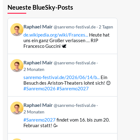
Neueste BlueSky-Posts
Beitrag
Raphael Mair
@sanremo-festival.de
2 Tagen
von
de.wikipedia.org/wiki/Frances...
Heute hat
Raphael
uns ein ganz Großer verlassen … RIP
Mair
Francesco Guccini 🕊️
auf
Bluesky
Beitrag
Raphael Mair
@sanremo-festival.de
ansehen
von
2 Monaten
Raphael
sanremo-festival.de/2026/06/14/b...
Ein
Mair
Besuch des Ariston-Theaters lohnt sich! 😊
auf
#Sanremo2026
#Sanremo2027
Bluesky
ansehen
Beitrag
Raphael Mair
@sanremo-festival.de
von
2 Monaten
Raphael
#Sanremo2027
findet vom 16. bis zum 20.
Mair
Februar statt! 🥳
auf
Bluesky