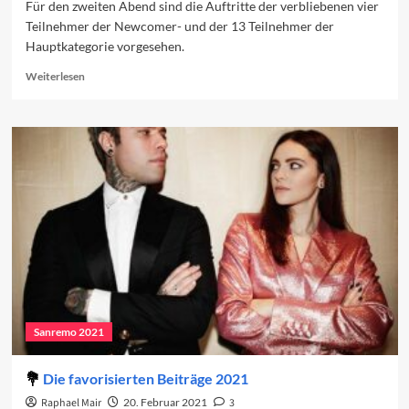
Für den zweiten Abend sind die Auftritte der verbliebenen vier
Teilnehmer der Newcomer- und der 13 Teilnehmer der
Hauptkategorie vorgesehen.
Read
Weiterlesen
more
about
Das
Programm
des
zweiten
Abends
Sanremo 2021
Die favorisierten Beiträge 2021
Raphael Mair
20. Februar 2021
3