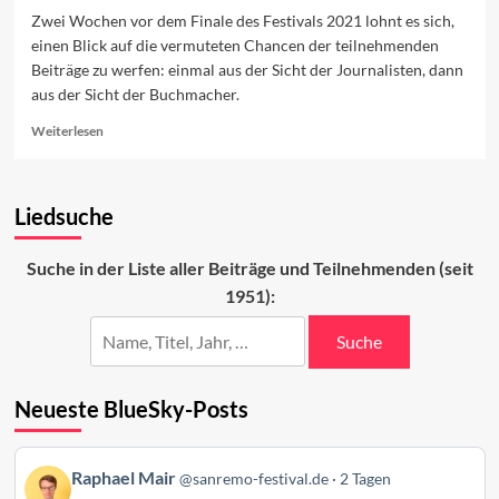
Zwei Wochen vor dem Finale des Festivals 2021 lohnt es sich,
einen Blick auf die vermuteten Chancen der teilnehmenden
Beiträge zu werfen: einmal aus der Sicht der Journalisten, dann
aus der Sicht der Buchmacher.
Read
Weiterlesen
more
about
Die
Liedsuche
favorisierten
Beiträge
2021
Suche in der Liste aller Beiträge und Teilnehmenden (seit
1951):
Suche
Neueste BlueSky-Posts
Beitrag
Raphael Mair
@sanremo-festival.de
2 Tagen
von