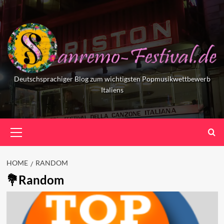
Skip
to
content
Deutschsprachiger Blog zum wichtigsten Popmusikwettbewerb
Italiens
Primary
Menu
HOME
RANDOM
Random