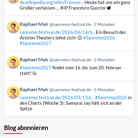
de.wikipedia.org/wiki/Frances...
Heute hat uns ein ganz
Raphael
Großer verlassen … RIP Francesco Guccini 🕊️
Mair
auf
Beitrag
Raphael Mair
Bluesky
@sanremo-festival.de
2 Monaten
von
ansehen
sanremo-festival.de/2026/06/14/b...
Ein Besuch des
Raphael
Ariston-Theaters lohnt sich! 😊
#Sanremo2026
Mair
#Sanremo2027
auf
Bluesky
Beitrag
Raphael Mair
@sanremo-festival.de
2 Monaten
ansehen
von
#Sanremo2027
findet vom 16. bis zum 20. Februar
Raphael
statt! 🥳
Mair
auf
Beitrag
Raphael Mair
Bluesky
@sanremo-festival.de
5 Monaten
von
ansehen
sanremo-festival.de/2026/03/13/s...
#Sanremo2026
in
Raphael
den Charts (Woche 3): Samurai Jay hält sich an der
Mair
Spitze
auf
Bluesky
ansehen
Blog abonnieren