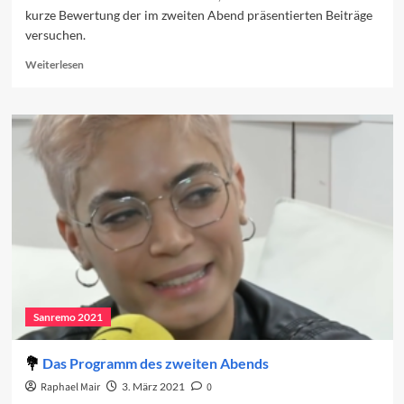
kurze Bewertung der im zweiten Abend präsentierten Beiträge
versuchen.
Read
Weiterlesen
more
about
Nach
dem
ersten
Auftritt
(Teil
2)
Sanremo 2021
Das Programm des zweiten Abends
Raphael Mair
3. März 2021
0