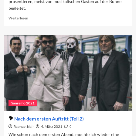
präsentieren, meist von musikalischen Gästen auf der Bühne
begleitet.
Read
Weiterlesen
more
about
Das
Programm
des
dritten
Abends
Sanremo 2021
Nach dem ersten Auftritt (Teil 2)
Raphael Mair
4. März 2021
0
Wie schon nach dem ersten Abend, möchte ich wieder eine