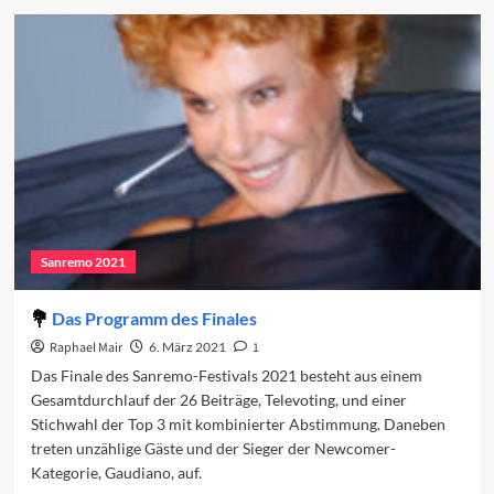
Sanremo
in
den
Charts
(Woche
2)
Sanremo 2021
Das Programm des Finales
Raphael Mair
6. März 2021
1
Das Finale des Sanremo-Festivals 2021 besteht aus einem
Gesamtdurchlauf der 26 Beiträge, Televoting, und einer
Stichwahl der Top 3 mit kombinierter Abstimmung. Daneben
treten unzählige Gäste und der Sieger der Newcomer-
Kategorie, Gaudiano, auf.