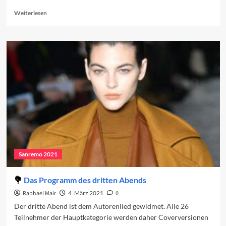
Read
Weiterlesen
more
about
Das
Programm
des
vierten
Abends
Sanremo 2021
Das Programm des dritten Abends
Raphael Mair
4. März 2021
0
Der dritte Abend ist dem Autorenlied gewidmet. Alle 26
Teilnehmer der Hauptkategorie werden daher Coverversionen