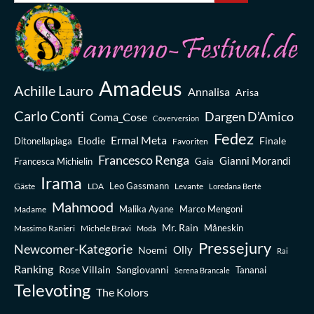
Amadeus
Achille Lauro
Annalisa
Arisa
Carlo Conti
Dargen D’Amico
Coma_Cose
Coverversion
Fedez
Ermal Meta
Elodie
Finale
Ditonellapiaga
Favoriten
Francesco Renga
Gianni Morandi
Francesca Michielin
Gaia
Irama
Leo Gassmann
Gäste
LDA
Levante
Loredana Bertè
Mahmood
Madame
Malika Ayane
Marco Mengoni
Mr. Rain
Massimo Ranieri
Michele Bravi
Måneskin
Modà
Pressejury
Newcomer-Kategorie
Olly
Noemi
Rai
Ranking
Rose Villain
Sangiovanni
Tananai
Serena Brancale
Televoting
The Kolors