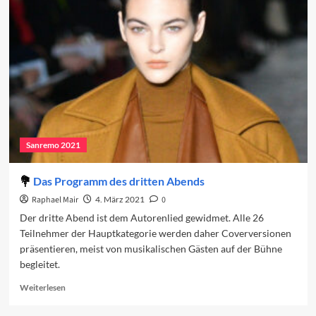
den
vierten
Abend
Sanremo 2021
Das Programm des dritten Abends
Raphael Mair
4. März 2021
0
Der dritte Abend ist dem Autorenlied gewidmet. Alle 26
Teilnehmer der Hauptkategorie werden daher Coverversionen
präsentieren, meist von musikalischen Gästen auf der Bühne
begleitet.
Read
Weiterlesen
more
about