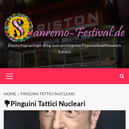
Skip
to
content
Deutschsprachiger Blog zum wichtigsten Popmusikwettbewerb
Italiens
Primary
Menu
HOME
PINGUINI TATTICI NUCLEARI
Pinguini Tattici Nucleari