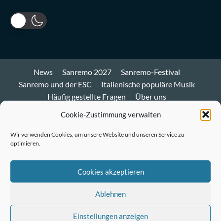
News
Sanremo 2027
Sanremo-Festival
Sanremo und der ESC
Italienische populäre Musik
Häufig gestellte Fragen
Über uns
Impressum und Datenschutz
Cookie-Richtlinie
Cookie-Zustimmung verwalten
Bluesky
Wir verwenden Cookies, um unsere Website und unseren Service zu
optimieren.
Mastodon
Twitter
Cookies akzeptieren
LinkedIn
Ablehnen
E-
Einstellungen anzeigen
Mail