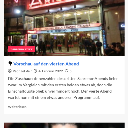
in
Sanremo
Sanremo 2022
Vorschau auf den vierten Abend
Raphael Mair
4. Februar 2022
0
Die Zuschauer:innenzahlen des dritten Sanremo-Abends fielen
zwar im Vergleich mit den ersten beiden etwas ab, doch die
Einschaltquote blieb unvermindert hoch. Der vierte Abend
wartet nun mit einem etwas anderen Programm auf.
Read
Weiterlesen
more
about
Vorschau
auf