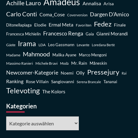
Amadeus
Achille Lauro
Annalisa
Arisa
Carlo Conti
Dargen D’Amico
Coma_Cose
Coverversion
Fedez
Ermal Meta
Elodie
Finale
Ditonellapiaga
Favoriten
Francesco Renga
Gianni Morandi
Francesca Michielin
Gaia
Irama
Leo Gassmann
Gäste
LDA
Levante
Loredana Bertè
Mahmood
Madame
Malika Ayane
Marco Mengoni
Mr. Rain
Massimo Ranieri
Michele Bravi
Måneskin
Modà
Pressejury
Newcomer-Kategorie
Olly
Noemi
Rai
Ranking
Rose Villain
Sangiovanni
Tananai
Serena Brancale
Televoting
The Kolors
Kategorien
Kategorien