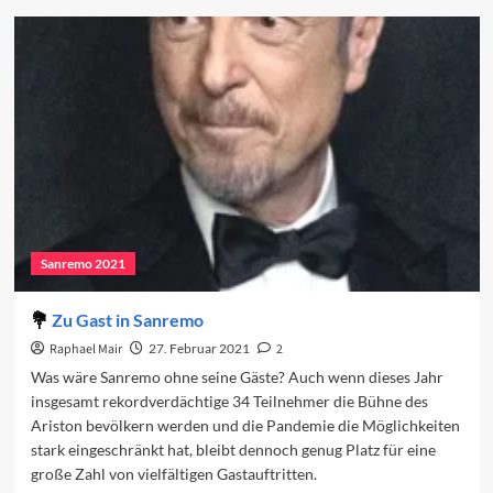
Das
Programm
des
dritten
Abends
Sanremo 2021
Zu Gast in Sanremo
Raphael Mair
27. Februar 2021
2
Was wäre Sanremo ohne seine Gäste? Auch wenn dieses Jahr
insgesamt rekordverdächtige 34 Teilnehmer die Bühne des
Ariston bevölkern werden und die Pandemie die Möglichkeiten
stark eingeschränkt hat, bleibt dennoch genug Platz für eine
große Zahl von vielfältigen Gastauftritten.