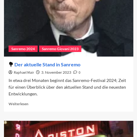
Sanremo 2024
Sanremo Giovani 2023
Der aktuelle Stand in Sanremo
Raphael Mair
3. November 2023
0
In etwa drei Monaten beginnt das Sanremo-Festival 2024; Zeit
für einen Überblick über den aktuellen Stand und die neuesten
Entwicklungen.
Read
Weiterlesen
more
about
Der
aktuelle
Stand