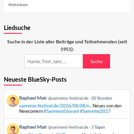
Read
Weiterlesen
more
about
Zu
Liedsuche
Gast
in
Sanremo
Suche in der Liste aller Beiträge und Teilnehmenden (seit
1951):
Suche
Neueste BlueSky-Posts
Beitrag
Raphael Mair
@sanremo-festival.de
20 Stunden
von
sanremo-festival.de/2026/08/08/n...
Neues von den
Raphael
Newcomern
#SanremoGiovani
#Sanremo2027
Mair
auf
Beitrag
Raphael Mair
Bluesky
@sanremo-festival.de
3 Tagen
von
ansehen