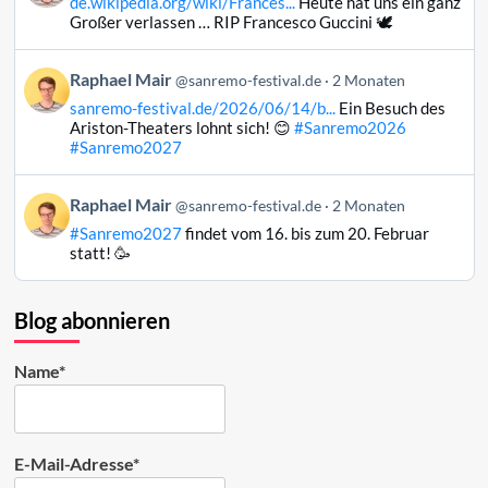
de.wikipedia.org/wiki/Frances...
Heute hat uns ein ganz
Raphael
Großer verlassen … RIP Francesco Guccini 🕊️
Mair
auf
Beitrag
Raphael Mair
Bluesky
@sanremo-festival.de
2 Monaten
von
ansehen
sanremo-festival.de/2026/06/14/b...
Ein Besuch des
Raphael
Ariston-Theaters lohnt sich! 😊
#Sanremo2026
Mair
#Sanremo2027
auf
Bluesky
Beitrag
Raphael Mair
@sanremo-festival.de
2 Monaten
ansehen
von
#Sanremo2027
findet vom 16. bis zum 20. Februar
Raphael
statt! 🥳
Mair
auf
Bluesky
Blog abonnieren
ansehen
Name*
E-Mail-Adresse*