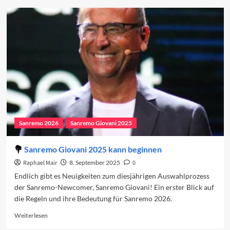
Vorschau
auf
das
Newcomer-
Finale
2025
Sanremo 2026
Sanremo Giovani 2025
Sanremo Giovani 2025 kann beginnen
Raphael Mair
8. September 2025
0
Endlich gibt es Neuigkeiten zum diesjährigen Auswahlprozess
der Sanremo-Newcomer, Sanremo Giovani! Ein erster Blick auf
die Regeln und ihre Bedeutung für Sanremo 2026.
Read
Weiterlesen
more