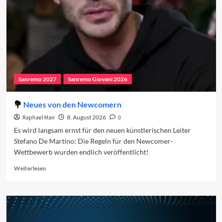
Sanremo 2027
Sanremo Giovani 2026
Neues von den Newcomern
Raphael Mair
8. August 2026
0
Es wird langsam ernst für den neuen künstlerischen Leiter
Stefano De Martino: Die Regeln für den Newcomer-
Wettbewerb wurden endlich veröffentlicht!
Read
Weiterlesen
more
about
Neues
von
den