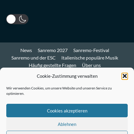
News
Sanremo 2027
Sanremo-Festival
Sanremo und der ESC
Italienische populäre Musik
Häufig gestellte Fragen
Über uns
Impressum und Datenschutz
Cookie-Richtlinie
Cookie-Zustimmung verwalten
Bluesky
Wir verwenden Cookies, um unsere Website und unseren Service zu
optimieren.
Mastodon
Twitter
Cookies akzeptieren
LinkedIn
Ablehnen
E-