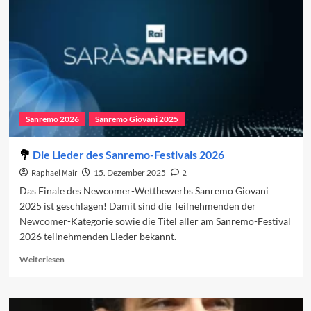
Newcomern
Sanremo 2026
Sanremo Giovani 2025
Die Lieder des Sanremo-Festivals 2026
Raphael Mair
15. Dezember 2025
2
Das Finale des Newcomer-Wettbewerbs Sanremo Giovani
2025 ist geschlagen! Damit sind die Teilnehmenden der
Newcomer-Kategorie sowie die Titel aller am Sanremo-Festival
2026 teilnehmenden Lieder bekannt.
Read
Weiterlesen
more
about
Die
Lieder