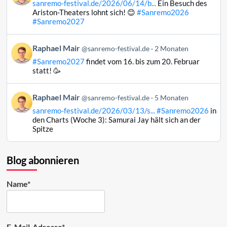
ansehen
sanremo-festival.de/2026/06/14/b...
Ein Besuch des
Raphael
Ariston-Theaters lohnt sich! 😊
#Sanremo2026
Mair
#Sanremo2027
auf
Bluesky
Beitrag
Raphael Mair
@sanremo-festival.de
2 Monaten
ansehen
von
#Sanremo2027
findet vom 16. bis zum 20. Februar
Raphael
statt! 🥳
Mair
auf
Beitrag
Raphael Mair
Bluesky
@sanremo-festival.de
5 Monaten
von
ansehen
sanremo-festival.de/2026/03/13/s...
#Sanremo2026
in
Raphael
den Charts (Woche 3): Samurai Jay hält sich an der
Mair
Spitze
auf
Bluesky
ansehen
Blog abonnieren
Name*
E-Mail-Adresse*