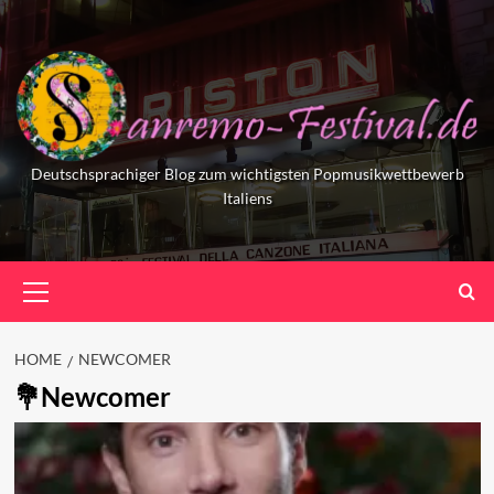
Skip
to
content
Deutschsprachiger Blog zum wichtigsten Popmusikwettbewerb
Italiens
Primary
Menu
HOME
NEWCOMER
Newcomer