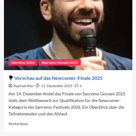
des
Sanremo-
Festivals
2026
Sanremo 2026
Sanremo Giovani 2025
Vorschau auf das Newcomer-Finale 2025
Raphael Mair
12. Dezember 2025
0
Am 14. Dezember findet das Finale von Sanremo Giovani 2025
statt, dem Wettbewerb zur Qualifikation für die Newcomer-
Kategorie des Sanremo-Festivals 2026. Ein Überblick über die
Teilnehmenden und den Ablauf.
Read
Weiterlesen
more
about