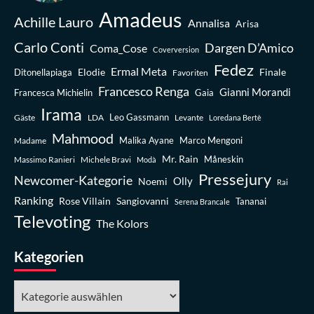
Amadeus
Achille Lauro
Annalisa
Arisa
Carlo Conti
Dargen D’Amico
Coma_Cose
Coverversion
Fedez
Ermal Meta
Elodie
Finale
Ditonellapiaga
Favoriten
Francesco Renga
Gianni Morandi
Francesca Michielin
Gaia
Irama
Leo Gassmann
Gäste
LDA
Levante
Loredana Bertè
Mahmood
Madame
Malika Ayane
Marco Mengoni
Mr. Rain
Massimo Ranieri
Michele Bravi
Måneskin
Modà
Pressejury
Newcomer-Kategorie
Olly
Noemi
Rai
Ranking
Rose Villain
Sangiovanni
Tananai
Serena Brancale
Televoting
The Kolors
Kategorien
Kategorien