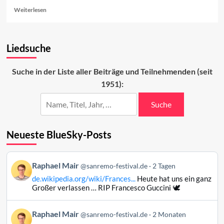
Read
Weiterlesen
more
about
Der
Liedsuche
aktuelle
Stand
in
Suche in der Liste aller Beiträge und Teilnehmenden (seit
Sanremo
1951):
Suche
Neueste BlueSky-Posts
Beitrag
Raphael Mair
@sanremo-festival.de
2 Tagen
von
de.wikipedia.org/wiki/Frances...
Heute hat uns ein ganz
Raphael
Großer verlassen … RIP Francesco Guccini 🕊️
Mair
auf
Beitrag
Raphael Mair
Bluesky
@sanremo-festival.de
2 Monaten
von