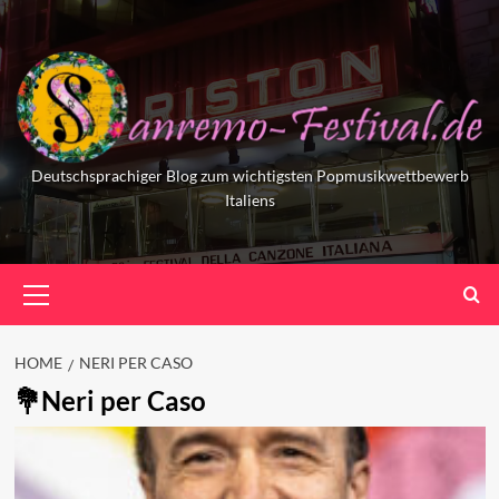
Skip
to
content
Deutschsprachiger Blog zum wichtigsten Popmusikwettbewerb
Italiens
Primary
Menu
HOME
NERI PER CASO
Neri per Caso