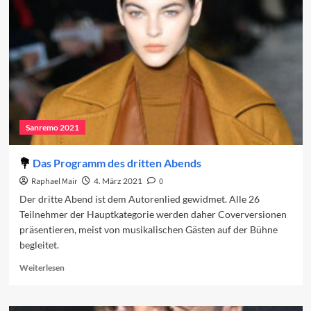
2025
Sanremo 2021
Das Programm des dritten Abends
Raphael Mair
4. März 2021
0
Der dritte Abend ist dem Autorenlied gewidmet. Alle 26
Teilnehmer der Hauptkategorie werden daher Coverversionen
präsentieren, meist von musikalischen Gästen auf der Bühne
begleitet.
Read
Weiterlesen
more
about
Das