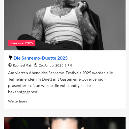
2025
Sanremo 2025
Die Sanremo-Duette 2025
Raphael Mair
26. Januar 2025
0
Am vierten Abend des Sanremo-Festivals 2025 werden alle
Teilnehmenden im Duett mit Gästen eine Coverversion
präsentieren. Nun wurde die vollständige Liste
bekanntgegeben!
Read
Weiterlesen
more
about
Die
Sanremo-
Duette