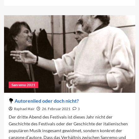
more
about
Zu
Gast
in
Sanremo
Sanremo 2021
Autorenlied oder doch nicht?
Raphael Mair
26. Februar 2021
3
Der dritte Abend des Festivals ist dieses Jahr nicht der
Geschichte des Festivals oder der Geschichte der italienischen
populären Musik insgesamt gewidmet, sondern konkret der
canzone d’autore. Dass das Verhältnis zwischen Sanremo und