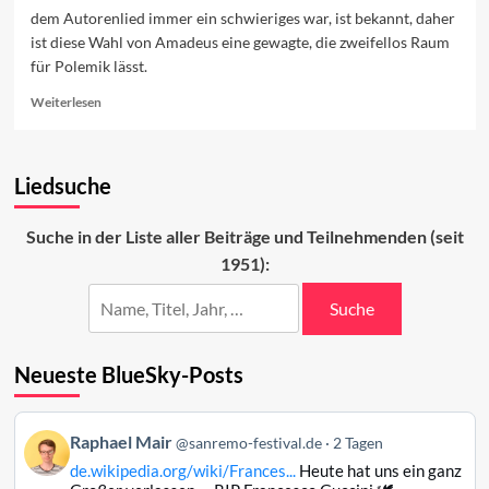
dem Autorenlied immer ein schwieriges war, ist bekannt, daher
ist diese Wahl von Amadeus eine gewagte, die zweifellos Raum
für Polemik lässt.
Read
Weiterlesen
more
about
Autorenlied
Liedsuche
oder
doch
nicht?
Suche in der Liste aller Beiträge und Teilnehmenden (seit
1951):
Suche
Neueste BlueSky-Posts
Beitrag
Raphael Mair
@sanremo-festival.de
2 Tagen
von
de.wikipedia.org/wiki/Frances...
Heute hat uns ein ganz
Raphael