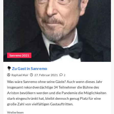
Programm
des
dritten
Abends
Sanremo 2021
Zu Gast in Sanremo
Raphael Mair
27. Februar 2021
2
Was wäre Sanremo ohne seine Gäste? Auch wenn dieses Jahr
insgesamt rekordverdächtige 34 Teilnehmer die Bühne des
Ariston bevölkern werden und die Pandemie die Möglichkeiten
stark eingeschränkt hat, bleibt dennoch genug Platz für eine
große Zahl von vielfältigen Gastauftritten.
Read
Weiterlesen