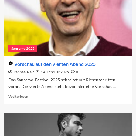
Sanremo 2025
Vorschau auf den vierten Abend 2025
Raphael Mair
14. Februar 2025
0
Das Sanremo-Festival 2025 schreitet mit Riesenschritten
voran. Der vierte Abend steht bevor, hier eine Vorschau....
Read
Weiterlesen
more
about
Vorschau
auf
den
vierten
Abend