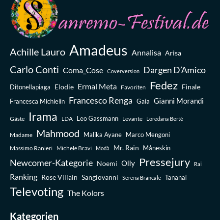
Amadeus
Achille Lauro
Annalisa
Arisa
Carlo Conti
Dargen D’Amico
Coma_Cose
Coverversion
Fedez
Ermal Meta
Elodie
Finale
Ditonellapiaga
Favoriten
Francesco Renga
Gianni Morandi
Francesca Michielin
Gaia
Irama
Leo Gassmann
Gäste
LDA
Levante
Loredana Bertè
Mahmood
Madame
Malika Ayane
Marco Mengoni
Mr. Rain
Massimo Ranieri
Michele Bravi
Måneskin
Modà
Pressejury
Newcomer-Kategorie
Olly
Noemi
Rai
Ranking
Rose Villain
Sangiovanni
Tananai
Serena Brancale
Televoting
The Kolors
Kategorien