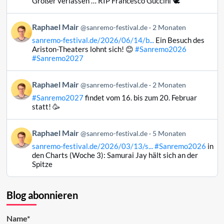
Großer verlassen … RIP Francesco Guccini 🕊️
Mair
auf
Beitrag
Raphael Mair
Bluesky
@sanremo-festival.de
2 Monaten
von
ansehen
sanremo-festival.de/2026/06/14/b...
Ein Besuch des
Raphael
Ariston-Theaters lohnt sich! 😊
#Sanremo2026
Mair
#Sanremo2027
auf
Bluesky
Beitrag
Raphael Mair
@sanremo-festival.de
2 Monaten
ansehen
von
#Sanremo2027
findet vom 16. bis zum 20. Februar
Raphael
statt! 🥳
Mair
auf
Beitrag
Raphael Mair
Bluesky
@sanremo-festival.de
5 Monaten
von
ansehen
sanremo-festival.de/2026/03/13/s...
#Sanremo2026
in
Raphael
den Charts (Woche 3): Samurai Jay hält sich an der
Mair
Spitze
auf
Bluesky
ansehen
Blog abonnieren
Name*