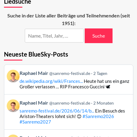
Liedsuche
Blick
auf
die
Suche in der Liste aller Beiträge und Teilnehmenden (seit
Gästeliste
1951):
2022
Suche
Neueste BlueSky-Posts
Beitrag
Raphael Mair
@sanremo-festival.de
2 Tagen
von
de.wikipedia.org/wiki/Frances...
Heute hat uns ein ganz
Raphael
Großer verlassen … RIP Francesco Guccini 🕊️
Mair
auf
Beitrag
Raphael Mair
Bluesky
@sanremo-festival.de
2 Monaten
von
ansehen
sanremo-festival.de/2026/06/14/b...
Ein Besuch des
Raphael
Ariston-Theaters lohnt sich! 😊
#Sanremo2026
Mair
#Sanremo2027
auf
Bluesky