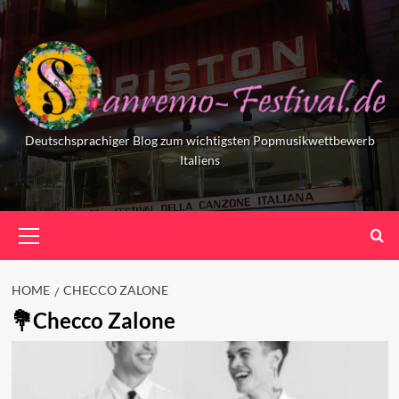
Skip
to
content
Deutschsprachiger Blog zum wichtigsten Popmusikwettbewerb
Italiens
Primary
Menu
HOME
CHECCO ZALONE
Checco Zalone