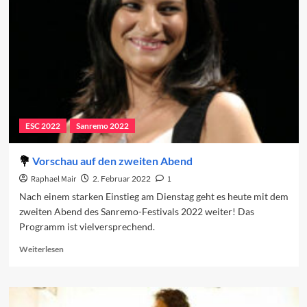
zweite
Abend
ESC 2022
Sanremo 2022
Vorschau auf den zweiten Abend
Raphael Mair
2. Februar 2022
1
Nach einem starken Einstieg am Dienstag geht es heute mit dem
zweiten Abend des Sanremo-Festivals 2022 weiter! Das
Programm ist vielversprechend.
Read
Weiterlesen
more
about
Vorschau
auf