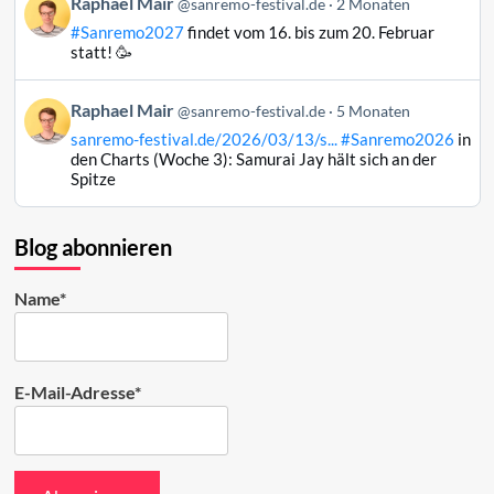
Beitrag
Raphael Mair
@sanremo-festival.de
2 Monaten
ansehen
von
#Sanremo2027
findet vom 16. bis zum 20. Februar
Raphael
statt! 🥳
Mair
auf
Beitrag
Raphael Mair
Bluesky
@sanremo-festival.de
5 Monaten
von
ansehen
sanremo-festival.de/2026/03/13/s...
#Sanremo2026
in
Raphael
den Charts (Woche 3): Samurai Jay hält sich an der
Mair
Spitze
auf
Bluesky
ansehen
Blog abonnieren
Name*
E-Mail-Adresse*