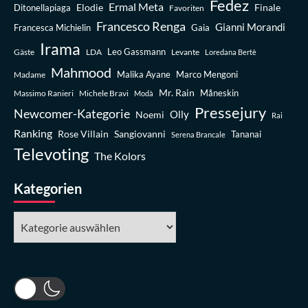
Fedez
Ermal Meta
Elodie
Finale
Ditonellapiaga
Favoriten
Francesco Renga
Gianni Morandi
Francesca Michielin
Gaia
Irama
Leo Gassmann
Gäste
LDA
Levante
Loredana Bertè
Mahmood
Madame
Malika Ayane
Marco Mengoni
Mr. Rain
Massimo Ranieri
Michele Bravi
Måneskin
Modà
Pressejury
Newcomer-Kategorie
Olly
Noemi
Rai
Ranking
Rose Villain
Sangiovanni
Tananai
Serena Brancale
Televoting
The Kolors
Kategorien
Kategorien