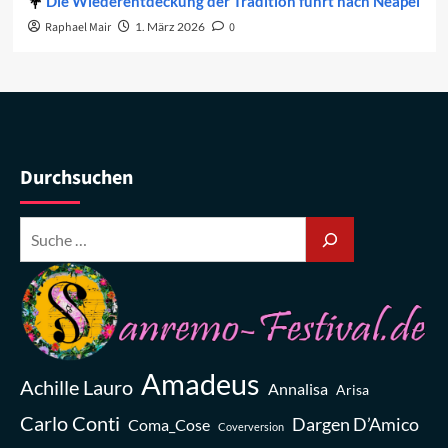
Die Wiederentdeckung der Tradition führt nach Neapel
Raphael Mair
1. März 2026
0
Durchsuchen
Amadeus
Achille Lauro
Annalisa
Arisa
Carlo Conti
Dargen D’Amico
Coma_Cose
Coverversion