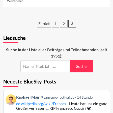
Read
Weiterlesen
more
about
Nuove
Proposte:
Zurück
1
2
3
Wer
macht
Seitennummerierung
das
Liedsuche
der
Rennen?
Beiträge
Suche in der Liste aller Beiträge und Teilnehmenden (seit
1951):
Suche
Neueste BlueSky-Posts
Beitrag
Raphael Mair
@sanremo-festival.de
14 Stunden
von
de.wikipedia.org/wiki/Frances...
Heute hat uns ein ganz
Raphael
Großer verlassen … RIP Francesco Guccini 🕊️
Mair