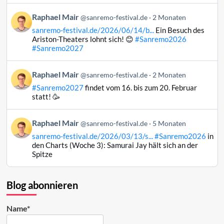
auf
Beitrag
Raphael Mair
Bluesky
@sanremo-festival.de
2 Monaten
von
ansehen
sanremo-festival.de/2026/06/14/b...
Ein Besuch des
Raphael
Ariston-Theaters lohnt sich! 😊
#Sanremo2026
Mair
#Sanremo2027
auf
Bluesky
Beitrag
Raphael Mair
@sanremo-festival.de
2 Monaten
ansehen
von
#Sanremo2027
findet vom 16. bis zum 20. Februar
Raphael
statt! 🥳
Mair
auf
Beitrag
Raphael Mair
Bluesky
@sanremo-festival.de
5 Monaten
von
ansehen
sanremo-festival.de/2026/03/13/s...
#Sanremo2026
in
Raphael
den Charts (Woche 3): Samurai Jay hält sich an der
Mair
Spitze
auf
Bluesky
ansehen
Blog abonnieren
Name*