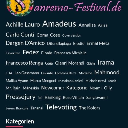
Amadeus
Achille Lauro
Annalisa
Arisa
Carlo Conti
Coma_Cose
Coverversion
Dargen D’Amico
Ermal Meta
Elodie
Ditonellapiaga
Fedez
Finale
Favoriten
Francesca Michielin
Irama
Francesco Renga
Gianni Morandi
Gaia
Gäste
Mahmood
Leo Gassmann
LDA
Levante
Madame
Loredana Bertè
Malika Ayane
Marco Mengoni
Massimo Ranieri
Michele Bravi
Modà
Newcomer-Kategorie
Olly
Mr. Rain
Noemi
Måneskin
Pressejury
Ranking
Rose Villain
Sangiovanni
Rai
Televoting
The Kolors
Tananai
Serena Brancale
Kategorien