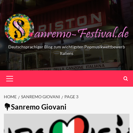
Skip
to
content
Deutschsprachiger Blog zum wichtigsten Popmusikwettbewerb
Italiens
Primary
Menu
HOME
SANREMO GIOVANI
PAGE 3
Sanremo Giovani