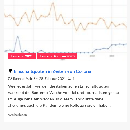
nichts
Neues
Sanremo 2021
Sanremo Giovani 2020
Einschaltquoten in Zeiten von Corona
Raphael Mair
28. Februar 2021
1
Wie jedes Jahr werden die italienischen Einschaltquoten
während der Sanremo-Woche von Rai und Journalisten genau
im Auge behalten werden. In diesem Jahr dürfte dabei
allerdings auch die Pandemie eine Rolle zu spielen haben.
Read
Weiterlesen
more
about