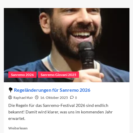
about
Ornella
Vanoni
und
das
Sanremo-
Festival
Sanremo 2026
Sanremo Giovani 2025
Regeländerungen für Sanremo 2026
Raphael Mair
16. Oktober 2025
0
Die Regeln für das Sanremo-Festival 2026 sind endlich
bekannt! Damit wird klarer, was uns im kommenden Jahr
erwartet.
Read
Weiterlesen
more