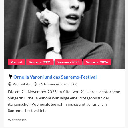
Sanremo-
Teilnehmenden
2026
Porträt
Sanremo 2021
Sanremo 2023
Sanremo 2026
Ornella Vanoni und das Sanremo-Festival
Raphael Mair
26. November 2025
0
Die am 21. November 2025 im Alter von 91 Jahren verstorbene
Sängerin Ornella Vanoni war lange eine Protagonistin der
italienischen Popmusik. Sie nahm insgesamt achtmal am
Sanremo-Festival teil.
Read
Weiterlesen
more