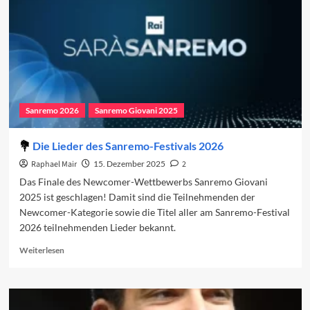
Sanremo 2026
Sanremo Giovani 2025
Die Lieder des Sanremo-Festivals 2026
Raphael Mair
15. Dezember 2025
2
Das Finale des Newcomer-Wettbewerbs Sanremo Giovani
2025 ist geschlagen! Damit sind die Teilnehmenden der
Newcomer-Kategorie sowie die Titel aller am Sanremo-Festival
2026 teilnehmenden Lieder bekannt.
Read
Weiterlesen
more
about
Die
Lieder