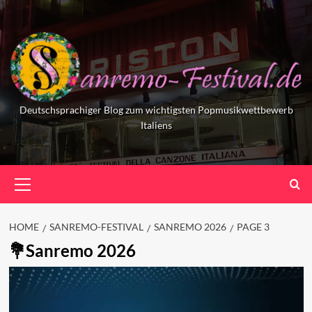
Skip
to
content
Deutschsprachiger Blog zum wichtigsten Popmusikwettbewerb
Italiens
Primary
Menu
HOME
SANREMO-FESTIVAL
SANREMO 2026
PAGE 3
Sanremo 2026