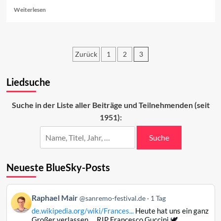
Read
Weiterlesen
more
about
Sanremo
2025:
Zurück
1
2
3
Carlo
Conti
Seitennummerierung
kehrt
Liedsuche
der
zurück
Beiträge
Suche in der Liste aller Beiträge und Teilnehmenden (seit
1951):
Suche
Neueste BlueSky-Posts
Beitrag
Raphael Mair
@sanremo-festival.de
1 Tag
von
de.wikipedia.org/wiki/Frances...
Heute hat uns ein ganz
Raphael
Großer verlassen … RIP Francesco Guccini 🕊️