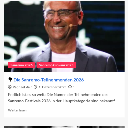
Vorschau
auf
das
Newcomer-
Finale
2025
Sanremo 2026
Sanremo Giovani 2025
Die Sanremo-Teilnehmenden 2026
Raphael Mair
1. Dezember 2025
1
Endlich ist es so weit: Die Namen der Teilnehmenden des
Sanremo-Festivals 2026 in der Hauptkategorie sind bekannt!
Read
Weiterlesen
more
about
Die