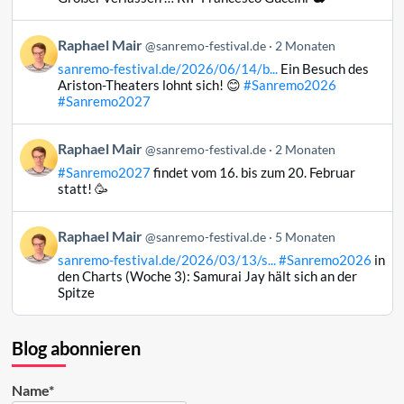
Mair
auf
Beitrag
Raphael Mair
Bluesky
@sanremo-festival.de
2 Monaten
von
ansehen
sanremo-festival.de/2026/06/14/b...
Ein Besuch des
Raphael
Ariston-Theaters lohnt sich! 😊
#Sanremo2026
Mair
#Sanremo2027
auf
Bluesky
Beitrag
Raphael Mair
@sanremo-festival.de
2 Monaten
ansehen
von
#Sanremo2027
findet vom 16. bis zum 20. Februar
Raphael
statt! 🥳
Mair
auf
Beitrag
Raphael Mair
Bluesky
@sanremo-festival.de
5 Monaten
von
ansehen
sanremo-festival.de/2026/03/13/s...
#Sanremo2026
in
Raphael
den Charts (Woche 3): Samurai Jay hält sich an der
Mair
Spitze
auf
Bluesky
ansehen
Blog abonnieren
Name*