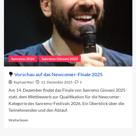
des
Sanremo-
Festivals
2026
Sanremo 2026
Sanremo Giovani 2025
Vorschau auf das Newcomer-Finale 2025
Raphael Mair
12. Dezember 2025
0
Am 14. Dezember findet das Finale von Sanremo Giovani 2025
statt, dem Wettbewerb zur Qualifikation für die Newcomer-
Kategorie des Sanremo-Festivals 2026. Ein Überblick über die
Teilnehmenden und den Ablauf.
Read
Weiterlesen
more
about