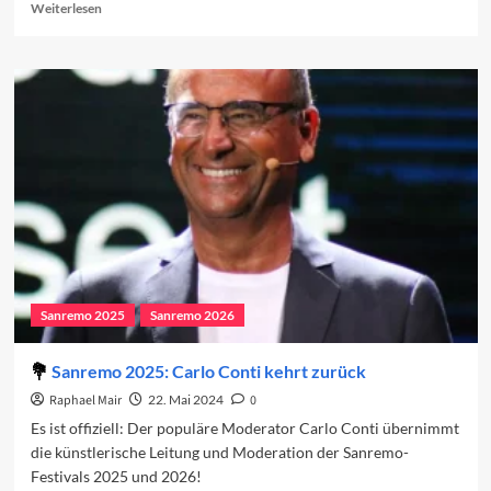
Read
Weiterlesen
more
about
Wem
gehört
das
Sanremo-
Festival?
Sanremo 2025
Sanremo 2026
Sanremo 2025: Carlo Conti kehrt zurück
Raphael Mair
22. Mai 2024
0
Es ist offiziell: Der populäre Moderator Carlo Conti übernimmt
die künstlerische Leitung und Moderation der Sanremo-
Festivals 2025 und 2026!