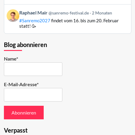
auf
Bluesky
Beitrag
Raphael Mair
@sanremo-festival.de
2 Monaten
ansehen
von
#Sanremo2027
findet vom 16. bis zum 20. Februar
Raphael
statt! 🥳
Mair
auf
Bluesky
Blog abonnieren
ansehen
Name*
E-Mail-Adresse*
Verpasst