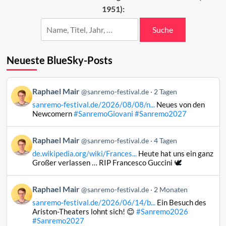
1951):
Festival
Suche
Neueste BlueSky-Posts
Beitrag
Raphael Mair
@sanremo-festival.de
2 Tagen
von
sanremo-festival.de/2026/08/08/n...
Neues von den
Raphael
Newcomern
#SanremoGiovani
#Sanremo2027
Mair
auf
Beitrag
Raphael Mair
Bluesky
@sanremo-festival.de
4 Tagen
von
ansehen
de.wikipedia.org/wiki/Frances...
Heute hat uns ein ganz
Raphael
Großer verlassen … RIP Francesco Guccini 🕊️
Mair
auf
Beitrag
Raphael Mair
Bluesky
@sanremo-festival.de
2 Monaten
von
ansehen
sanremo-festival.de/2026/06/14/b...
Ein Besuch des
Raphael
Ariston-Theaters lohnt sich! 😊
#Sanremo2026
Mair
#Sanremo2027