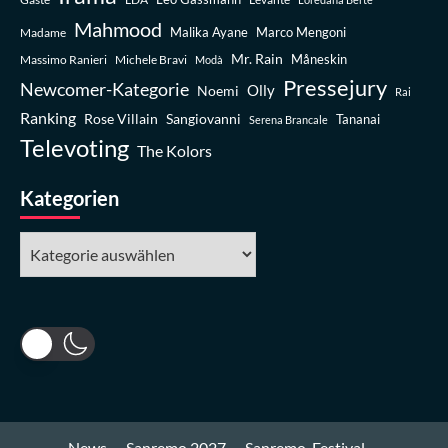
Mahmood
Madame
Malika Ayane
Marco Mengoni
Mr. Rain
Massimo Ranieri
Michele Bravi
Måneskin
Modà
Pressejury
Newcomer-Kategorie
Olly
Noemi
Rai
Ranking
Rose Villain
Sangiovanni
Tananai
Serena Brancale
Televoting
The Kolors
Kategorien
Kategorien
News
Sanremo 2027
Sanremo-Festival