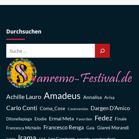
Durchsuchen
Amadeus
Achille Lauro
Annalisa
Arisa
Carlo Conti
Dargen D’Amico
Coma_Cose
Coverversion
Fedez
Ermal Meta
Elodie
Finale
Ditonellapiaga
Favoriten
Francesco Renga
Gianni Morandi
Francesca Michielin
Gaia
Irama
Leo Gassmann
Gäste
LDA
Levante
Loredana Bertè