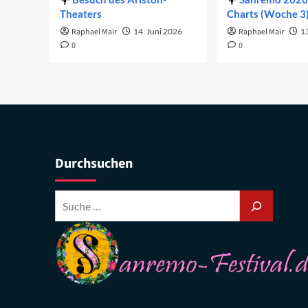
Theaters
Charts (Woche 3
Raphael Mair
14. Juni 2026
Raphael Mair
1
0
0
Durchsuchen