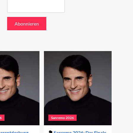
6
Sanremo 2026
derentdeckung
Sanremo 2026: Das Finale