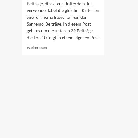
Beiträge, direkt aus Rotterdam. Ich
verwende dabei die gleichen Kriterien
wie für meine Bewertungen der
Sanremo-Beiträge. In diesem Post
geht es um die unteren 29 Beiträge,
die Top 10 folgt in einem eigenen Post.
Read
Weiterlesen
more
about
Ranking
der
ESC-
Beiträge
(39–
11)