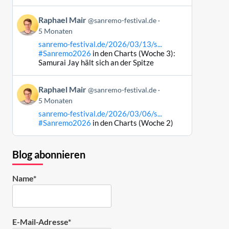
Bluesky
Beitrag
ansehen
Raphael Mair
@sanremo-festival.de
von
5 Monaten
Raphael
sanremo-festival.de/2026/03/13/s...
Mair
#Sanremo2026
in den Charts (Woche 3):
auf
Samurai Jay hält sich an der Spitze
Bluesky
ansehen
Beitrag
Raphael Mair
@sanremo-festival.de
von
5 Monaten
Raphael
sanremo-festival.de/2026/03/06/s...
Mair
#Sanremo2026
in den Charts (Woche 2)
auf
Bluesky
ansehen
Blog abonnieren
Name*
E-Mail-Adresse*