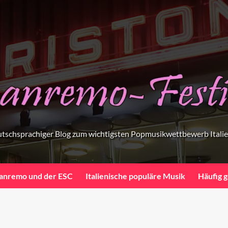
tschsprachiger Blog zum wichtigsten Popmusikwettbewerb Itali
anremo und der ESC
Italienische populäre Musik
Häufig g