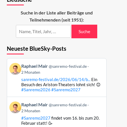
Suche in der Liste aller Beiträge und
Teilnehmenden (seit 1951):
Suche
Neueste BlueSky-Posts
Beitrag
Raphael Mair
@sanremo-festival.de
von
2 Monaten
Raphael
sanremo-festival.de/2026/06/14/b...
Ein
Mair
Besuch des Ariston-Theaters lohnt sich! 😊
auf
#Sanremo2026
#Sanremo2027
Bluesky
ansehen
Beitrag
Raphael Mair
@sanremo-festival.de
von
2 Monaten
Raphael
#Sanremo2027
findet vom 16. bis zum 20.
Mair
Februar statt! 🥳
auf