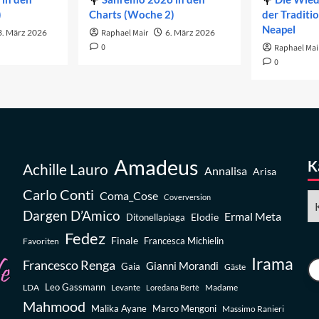
)
Charts (Woche 2)
der Traditi
Neapel
3. März 2026
Raphael Mair
6. März 2026
0
Raphael Mai
0
Amadeus
K
Achille Lauro
Annalisa
Arisa
Carlo Conti
Coma_Cose
Ka
Coverversion
Dargen D’Amico
Ermal Meta
Elodie
Ditonellapiaga
Fedez
Finale
Favoriten
Francesca Michielin
Irama
Francesco Renga
Gianni Morandi
Gaia
Gäste
Leo Gassmann
LDA
Levante
Madame
Loredana Bertè
Mahmood
Malika Ayane
Marco Mengoni
Massimo Ranieri