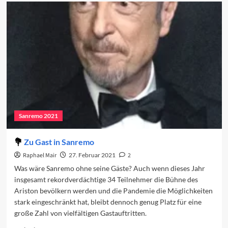
Einschaltquoten
in
Zeiten
von
Corona
Sanremo 2021
Zu Gast in Sanremo
Raphael Mair
27. Februar 2021
2
Was wäre Sanremo ohne seine Gäste? Auch wenn dieses Jahr
insgesamt rekordverdächtige 34 Teilnehmer die Bühne des
Ariston bevölkern werden und die Pandemie die Möglichkeiten
stark eingeschränkt hat, bleibt dennoch genug Platz für eine
große Zahl von vielfältigen Gastauftritten.