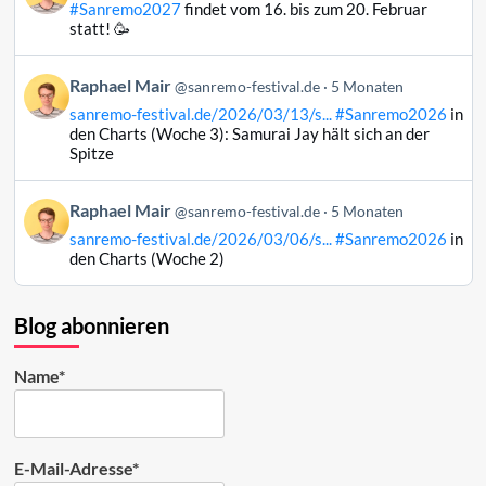
#Sanremo2027
findet vom 16. bis zum 20. Februar
Raphael
statt! 🥳
Mair
auf
Beitrag
Raphael Mair
Bluesky
@sanremo-festival.de
5 Monaten
von
ansehen
sanremo-festival.de/2026/03/13/s...
#Sanremo2026
in
Raphael
den Charts (Woche 3): Samurai Jay hält sich an der
Mair
Spitze
auf
Bluesky
Beitrag
Raphael Mair
@sanremo-festival.de
5 Monaten
ansehen
von
sanremo-festival.de/2026/03/06/s...
#Sanremo2026
in
Raphael
den Charts (Woche 2)
Mair
auf
Bluesky
Blog abonnieren
ansehen
Name*
E-Mail-Adresse*