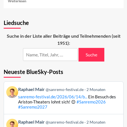
Read
Weiterlesen
more
about
Zu
Liedsuche
Gast
in
Sanremo
Suche in der Liste aller Beiträge und Teilnehmenden (seit
1951):
Suche
Neueste BlueSky-Posts
Beitrag
Raphael Mair
@sanremo-festival.de
2 Monaten
von
sanremo-festival.de/2026/06/14/b...
Ein Besuch des
Raphael
Ariston-Theaters lohnt sich! 😊
#Sanremo2026
Mair
#Sanremo2027
auf
Bluesky
Beitrag
Raphael Mair
@sanremo-festival.de
2 Monaten
ansehen
von