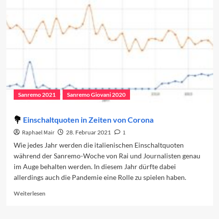
des
dritten
Abends
Sanremo 2021
Sanremo Giovani 2020
Einschaltquoten in Zeiten von Corona
Raphael Mair
28. Februar 2021
1
Wie jedes Jahr werden die italienischen Einschaltquoten
während der Sanremo-Woche von Rai und Journalisten genau
im Auge behalten werden. In diesem Jahr dürfte dabei
allerdings auch die Pandemie eine Rolle zu spielen haben.
Read
Weiterlesen
more
about