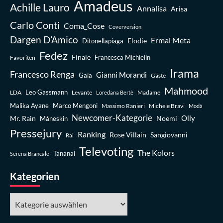
Amadeus
Achille Lauro
Annalisa
Arisa
Carlo Conti
Coma_Cose
Coverversion
Dargen D’Amico
Ermal Meta
Elodie
Ditonellapiaga
Fedez
Finale
Favoriten
Francesca Michielin
Irama
Francesco Renga
Gianni Morandi
Gaia
Gäste
Mahmood
Leo Gassmann
LDA
Levante
Madame
Loredana Bertè
Malika Ayane
Marco Mengoni
Massimo Ranieri
Michele Bravi
Modà
Newcomer-Kategorie
Olly
Mr. Rain
Noemi
Måneskin
Pressejury
Ranking
Rose Villain
Sangiovanni
Rai
Televoting
The Kolors
Tananai
Serena Brancale
Kategorien
Kategorien