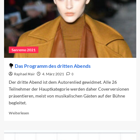
Sanremo 2021
Das Programm des dritten Abends
Raphael Mair
4. März 2021
0
Der dritte Abend ist dem Autorenlied gewidmet. Alle 26
Teilnehmer der Hauptkategorie werden daher Coverversionen
präsentieren, meist von musikalischen Gästen auf der Bühne
begleitet.
Read
Weiterlesen
more
about
Das
Programm