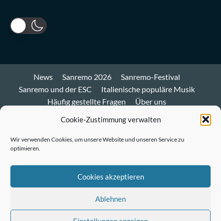
News
Sanremo 2026
Sanremo-Festival
Sanremo und der ESC
Italienische populäre Musik
Häufig gestellte Fragen
Über uns
Impressum und Datenschutz
Cookie-Richtlinie
Cookie-Zustimmung verwalten
Bluesky
Wir verwenden Cookies, um unsere Website und unseren Service zu
optimieren.
Mastodon
Twitter
Cookies akzeptieren
LinkedIn
Ablehnen
E-
Einstellungen anzeigen