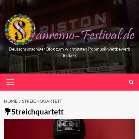
Skip
to
content
Deutschsprachiger Blog zum wichtigsten Popmusikwettbewerb
Italiens
Primary
Menu
HOME
STREICHQUARTETT
Streichquartett