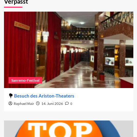
Verpasst
Sanremo-Festival
Besuch des Ariston-Theaters
Raphael Mair
14. Juni 2026
0