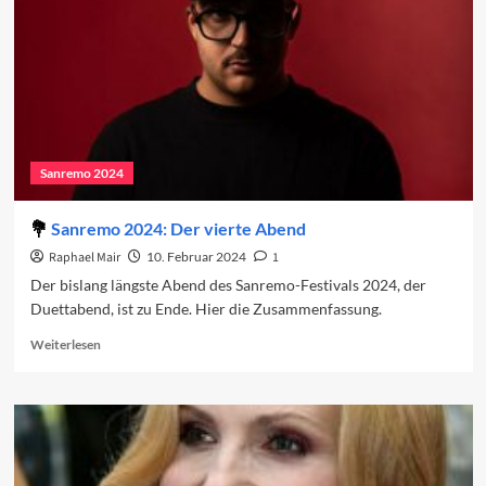
Sanremo 2024
Sanremo 2024: Der vierte Abend
Raphael Mair
10. Februar 2024
1
Der bislang längste Abend des Sanremo-Festivals 2024, der
Duettabend, ist zu Ende. Hier die Zusammenfassung.
Read
Weiterlesen
more
about
Sanremo
2024:
Der
vierte
Abend