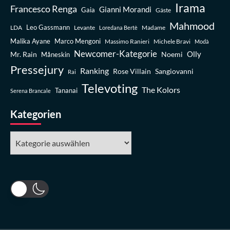
Irama
Francesco Renga
Gianni Morandi
Gaia
Gäste
Mahmood
Leo Gassmann
LDA
Levante
Madame
Loredana Bertè
Malika Ayane
Marco Mengoni
Massimo Ranieri
Michele Bravi
Modà
Newcomer-Kategorie
Olly
Mr. Rain
Noemi
Måneskin
Pressejury
Ranking
Rose Villain
Sangiovanni
Rai
Televoting
The Kolors
Tananai
Serena Brancale
Kategorien
Kategorien