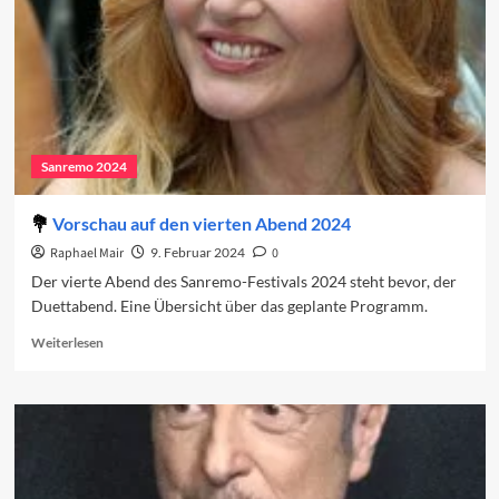
Sanremo 2024
Vorschau auf den vierten Abend 2024
Raphael Mair
9. Februar 2024
0
Der vierte Abend des Sanremo-Festivals 2024 steht bevor, der
Duettabend. Eine Übersicht über das geplante Programm.
Read
Weiterlesen
more
about
Vorschau
auf
den
vierten
Abend