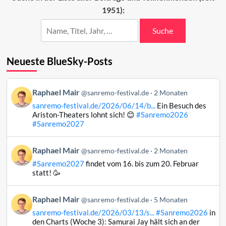
1951):
Suche
Neueste BlueSky-Posts
Beitrag
Raphael Mair
@sanremo-festival.de
2 Monaten
von
sanremo-festival.de/2026/06/14/b...
Ein Besuch des
Raphael
Ariston-Theaters lohnt sich! 😊
#Sanremo2026
Mair
#Sanremo2027
auf
Bluesky
Beitrag
Raphael Mair
@sanremo-festival.de
2 Monaten
ansehen
von
#Sanremo2027
findet vom 16. bis zum 20. Februar
Raphael
statt! 🥳
Mair
auf
Beitrag
Raphael Mair
Bluesky
@sanremo-festival.de
5 Monaten
von
ansehen
sanremo-festival.de/2026/03/13/s...
#Sanremo2026
in
Raphael
den Charts (Woche 3): Samurai Jay hält sich an der