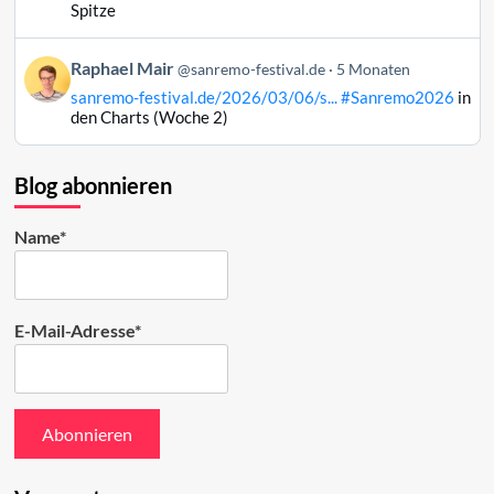
Mair
Spitze
auf
Bluesky
Beitrag
Raphael Mair
@sanremo-festival.de
5 Monaten
ansehen
von
sanremo-festival.de/2026/03/06/s...
#Sanremo2026
in
Raphael
den Charts (Woche 2)
Mair
auf
Bluesky
Blog abonnieren
ansehen
Name*
E-Mail-Adresse*