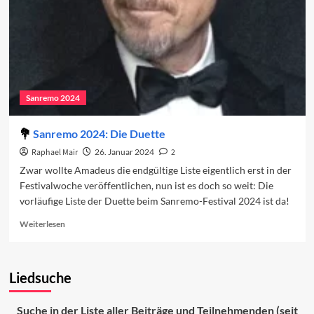
2024
Sanremo 2024
Sanremo 2024: Die Duette
Raphael Mair
26. Januar 2024
2
Zwar wollte Amadeus die endgültige Liste eigentlich erst in der
Festivalwoche veröffentlichen, nun ist es doch so weit: Die
vorläufige Liste der Duette beim Sanremo-Festival 2024 ist da!
Read
Weiterlesen
more
about
Sanremo
Liedsuche
2024:
Die
Duette
Suche in der Liste aller Beiträge und Teilnehmenden (seit