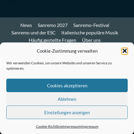
News
Sanremo 2027
Sanremo-Festival
Sanremo und der ESC
Italienische populäre Musik
Häufig gestellte Fragen
Über uns
Impressum und Datenschutz
Cookie-Richtlinie
Cookie-Zustimmung verwalten
Bluesky
Wir verwenden Cookies, um unsere Website und unseren Service zu
optimieren.
Mastodon
Twitter
Cookies akzeptieren
LinkedIn
Ablehnen
E-
Einstellungen anzeigen
Mail
© Sanremo-Festival.de
|
CoverNews
by AF themes.
Cookie-Richtlinie
Impressum
Impressum