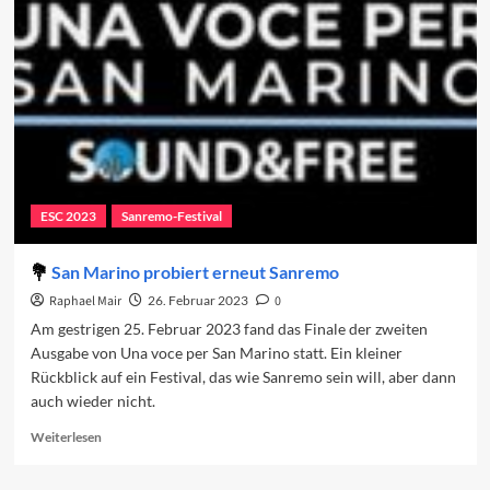
das
Finale
2025
ESC 2023
Sanremo-Festival
San Marino probiert erneut Sanremo
Raphael Mair
26. Februar 2023
0
Am gestrigen 25. Februar 2023 fand das Finale der zweiten
Ausgabe von Una voce per San Marino statt. Ein kleiner
Rückblick auf ein Festival, das wie Sanremo sein will, aber dann
auch wieder nicht.
Read
Weiterlesen
more
about