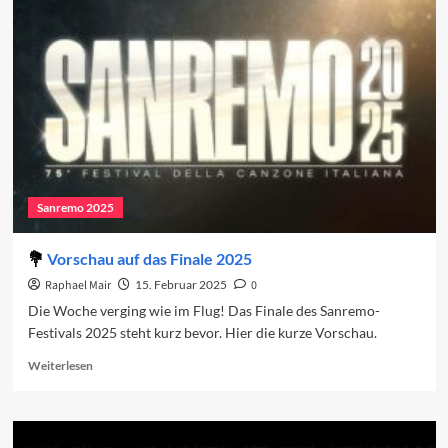
2025:
Das
Finale
Sanremo 2025
Vorschau auf das Finale 2025
Raphael Mair
15. Februar 2025
0
Die Woche verging wie im Flug! Das Finale des Sanremo-
Festivals 2025 steht kurz bevor. Hier die kurze Vorschau.
Read
Weiterlesen
more
about
Vorschau
auf