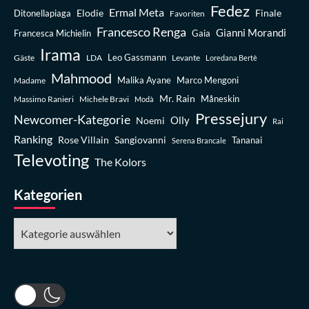
Fedez
Ermal Meta
Elodie
Finale
Ditonellapiaga
Favoriten
Francesco Renga
Gianni Morandi
Francesca Michielin
Gaia
Irama
Leo Gassmann
Gäste
LDA
Levante
Loredana Bertè
Mahmood
Madame
Malika Ayane
Marco Mengoni
Mr. Rain
Massimo Ranieri
Michele Bravi
Måneskin
Modà
Pressejury
Newcomer-Kategorie
Olly
Noemi
Rai
Ranking
Rose Villain
Sangiovanni
Tananai
Serena Brancale
Televoting
The Kolors
Kategorien
Kategorien