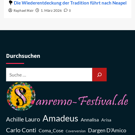
Die Wiederentdeckung der Tradition führt nach Neapel
Raphael Mair
1. März 2026
0
Durchsuchen
Amadeus
Achille Lauro
Annalisa
Arisa
Carlo Conti
Dargen D’Amico
Coma_Cose
Coverversion