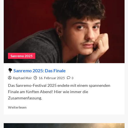
Kontinuität
vor
Tradition
Sanremo 2025
Sanremo 2025: Das Finale
Raphael Mair
16. Februar 2025
0
Das Sanremo-Festival 2025 endete mit einem spannenden
Finale am fünften Abend! Hier wie immer die
Zusammenfassung.
Read
Weiterlesen
more
about
Sanremo