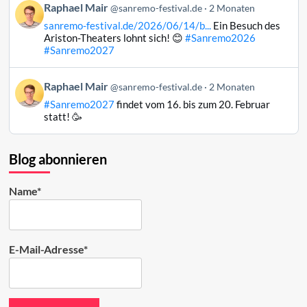
Beitrag
Raphael Mair
Bluesky
@sanremo-festival.de
2 Monaten
von
ansehen
sanremo-festival.de/2026/06/14/b...
Ein Besuch des
Raphael
Ariston-Theaters lohnt sich! 😊
#Sanremo2026
Mair
#Sanremo2027
auf
Bluesky
Beitrag
Raphael Mair
@sanremo-festival.de
2 Monaten
ansehen
von
#Sanremo2027
findet vom 16. bis zum 20. Februar
Raphael
statt! 🥳
Mair
auf
Bluesky
Blog abonnieren
ansehen
Name*
E-Mail-Adresse*