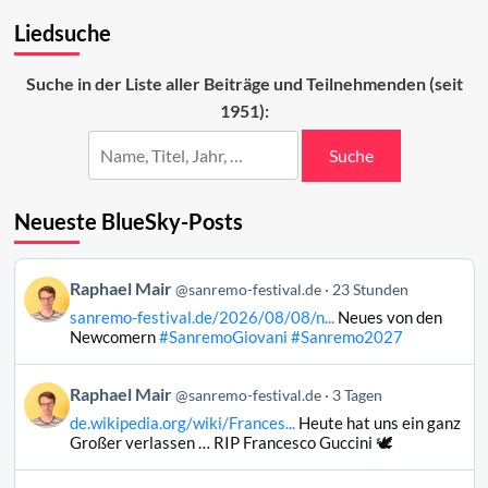
Vorschau
Liedsuche
auf
den
vierten
Suche in der Liste aller Beiträge und Teilnehmenden (seit
Abend
1951):
2023
Suche
Neueste BlueSky-Posts
Beitrag
Raphael Mair
@sanremo-festival.de
23 Stunden
von
sanremo-festival.de/2026/08/08/n...
Neues von den
Raphael
Newcomern
#SanremoGiovani
#Sanremo2027
Mair
auf
Beitrag
Raphael Mair
Bluesky
@sanremo-festival.de
3 Tagen
von
ansehen
de.wikipedia.org/wiki/Frances...
Heute hat uns ein ganz
Raphael
Großer verlassen … RIP Francesco Guccini 🕊️
Mair
auf