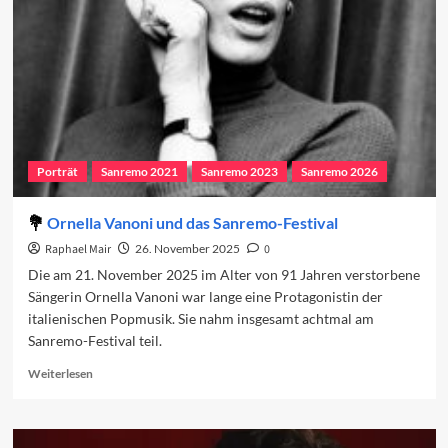
Finale
Porträt
Sanremo 2021
Sanremo 2023
Sanremo 2026
Ornella Vanoni und das Sanremo-Festival
Raphael Mair
26. November 2025
0
Die am 21. November 2025 im Alter von 91 Jahren verstorbene
Sängerin Ornella Vanoni war lange eine Protagonistin der
italienischen Popmusik. Sie nahm insgesamt achtmal am
Sanremo-Festival teil.
Read
Weiterlesen
more
about
Ornella
Vanoni