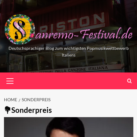
Skip
to
content
Deutschsprachiger Blog zum wichtigsten Popmusikwettbewerb
Italiens
Primary
Menu
HOME
SONDERPREIS
Sonderpreis