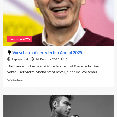
Sanremo 2025
Vorschau auf den vierten Abend 2025
Raphael Mair
14. Februar 2025
0
Das Sanremo-Festival 2025 schreitet mit Riesenschritten
voran. Der vierte Abend steht bevor, hier eine Vorschau....
Read
Weiterlesen
more
about
Vorschau
auf
den
vierten
Abend