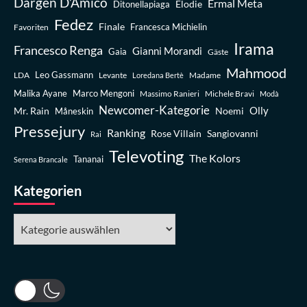
Dargen D’Amico
Ermal Meta
Elodie
Ditonellapiaga
Fedez
Finale
Favoriten
Francesca Michielin
Irama
Francesco Renga
Gianni Morandi
Gaia
Gäste
Mahmood
Leo Gassmann
LDA
Levante
Madame
Loredana Bertè
Malika Ayane
Marco Mengoni
Massimo Ranieri
Michele Bravi
Modà
Newcomer-Kategorie
Olly
Mr. Rain
Noemi
Måneskin
Pressejury
Ranking
Rose Villain
Sangiovanni
Rai
Televoting
The Kolors
Tananai
Serena Brancale
Kategorien
Kategorien