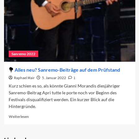
2025
Sanremo 2022
Alles neu? Sanremo-Beiträge auf dem Prüfstand
Raphael Mair
5. Januar 2022
1
Kurz schien es so, als könnte Gianni Morandis diesjähriger
Sanremo-Beitrag Apri tutte le porte noch vor Beginn des
Festivals disqualifiziert werden. Ein kurzer Blick auf die
Hintergründe.
Read
Weiterlesen
more
about
Alles