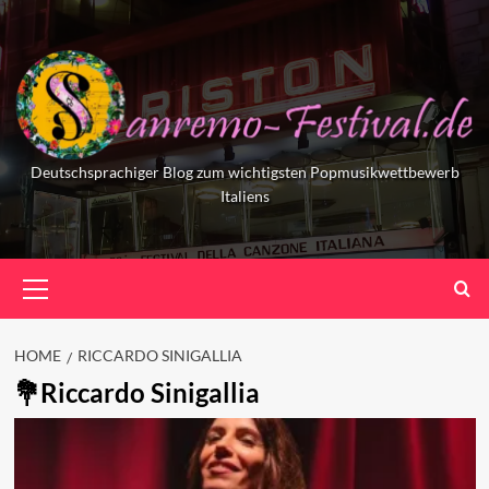
Skip
to
content
Deutschsprachiger Blog zum wichtigsten Popmusikwettbewerb
Italiens
Primary
Menu
HOME
RICCARDO SINIGALLIA
Riccardo Sinigallia