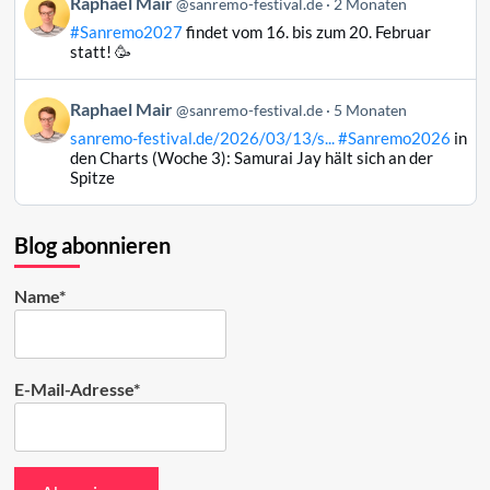
Beitrag
Raphael Mair
@sanremo-festival.de
2 Monaten
ansehen
von
#Sanremo2027
findet vom 16. bis zum 20. Februar
Raphael
statt! 🥳
Mair
auf
Beitrag
Raphael Mair
Bluesky
@sanremo-festival.de
5 Monaten
von
ansehen
sanremo-festival.de/2026/03/13/s...
#Sanremo2026
in
Raphael
den Charts (Woche 3): Samurai Jay hält sich an der
Mair
Spitze
auf
Bluesky
ansehen
Blog abonnieren
Name*
E-Mail-Adresse*