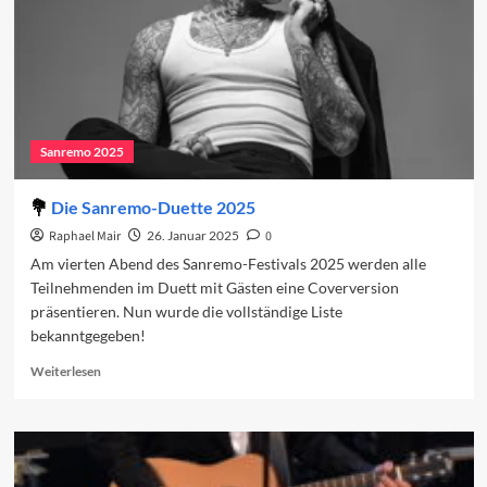
2025
Sanremo 2025
Die Sanremo-Duette 2025
Raphael Mair
26. Januar 2025
0
Am vierten Abend des Sanremo-Festivals 2025 werden alle
Teilnehmenden im Duett mit Gästen eine Coverversion
präsentieren. Nun wurde die vollständige Liste
bekanntgegeben!
Read
Weiterlesen
more
about
Die
Sanremo-
Duette