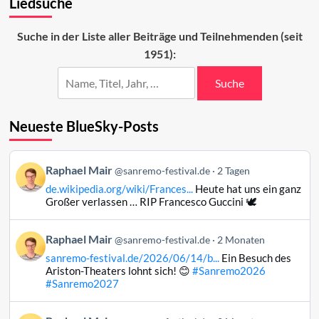
Liedsuche
neu?
Sanremo-
Beiträge
Suche in der Liste aller Beiträge und Teilnehmenden (seit
auf
1951):
dem
Prüfstand
Suche
Neueste BlueSky-Posts
Beitrag
Raphael Mair
@sanremo-festival.de
2 Tagen
von
de.wikipedia.org/wiki/Frances...
Heute hat uns ein ganz
Raphael
Großer verlassen … RIP Francesco Guccini 🕊️
Mair
auf
Beitrag
Raphael Mair
Bluesky
@sanremo-festival.de
2 Monaten
von
ansehen
sanremo-festival.de/2026/06/14/b...
Ein Besuch des
Raphael
Ariston-Theaters lohnt sich! 😊
#Sanremo2026
Mair
#Sanremo2027
auf
Bluesky