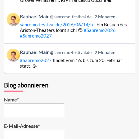
Großer verlassen … RIP Francesco Guccini 🕊️
Mair
auf
Beitrag
Raphael Mair
Bluesky
@sanremo-festival.de
2 Monaten
von
ansehen
sanremo-festival.de/2026/06/14/b...
Ein Besuch des
Raphael
Ariston-Theaters lohnt sich! 😊
#Sanremo2026
Mair
#Sanremo2027
auf
Bluesky
Beitrag
Raphael Mair
@sanremo-festival.de
2 Monaten
ansehen
von
#Sanremo2027
findet vom 16. bis zum 20. Februar
Raphael
statt! 🥳
Mair
auf
Bluesky
Blog abonnieren
ansehen
Name*
E-Mail-Adresse*