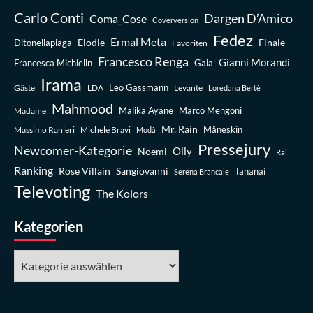
Carlo Conti
Dargen D’Amico
Coma_Cose
Coverversion
Fedez
Ermal Meta
Elodie
Finale
Ditonellapiaga
Favoriten
Francesco Renga
Gianni Morandi
Francesca Michielin
Gaia
Irama
Leo Gassmann
Gäste
LDA
Levante
Loredana Bertè
Mahmood
Madame
Malika Ayane
Marco Mengoni
Mr. Rain
Massimo Ranieri
Michele Bravi
Måneskin
Modà
Pressejury
Newcomer-Kategorie
Olly
Noemi
Rai
Ranking
Rose Villain
Sangiovanni
Tananai
Serena Brancale
Televoting
The Kolors
Kategorien
Kategorien