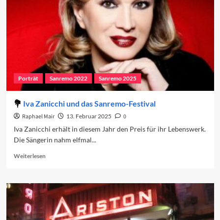
Porträt
Sanremo 2022
Sanremo 2025
Iva Zanicchi und das Sanremo-Festival
Raphael Mair
13. Februar 2025
0
Iva Zanicchi erhält in diesem Jahr den Preis für ihr Lebenswerk.
Die Sängerin nahm elfmal...
Read
Weiterlesen
more
about
Iva
Zanicchi
und
das
Sanremo-