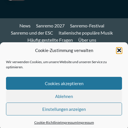
News
Sanremo 2027
Sanremo-Festival
Sanremo und der ESC
Italienische populäre Musik
Häufig gestellte Fragen
Über uns
Impressum und Datenschutz
Cookie-Richtlinie
Cookie-Zustimmung verwalten
Bluesky
Wir verwenden Cookies, um unsere Website und unseren Service zu
optimieren.
Mastodon
Twitter
Cookies akzeptieren
LinkedIn
Ablehnen
E-
Einstellungen anzeigen
Mail
© Sanremo-Festival.de
|
CoverNews
by AF themes.
Cookie-Richtlinie
Impressum
Impressum