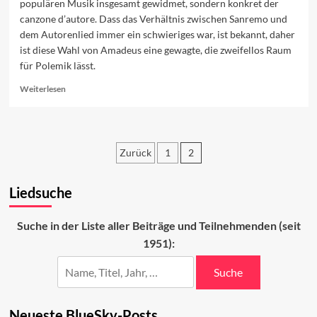
populären Musik insgesamt gewidmet, sondern konkret der
canzone d’autore. Dass das Verhältnis zwischen Sanremo und
dem Autorenlied immer ein schwieriges war, ist bekannt, daher
ist diese Wahl von Amadeus eine gewagte, die zweifellos Raum
für Polemik lässt.
Read
Weiterlesen
more
about
Autorenlied
oder
Zurück
1
2
doch
nicht?
Seitennummerierung
Liedsuche
der
Beiträge
Suche in der Liste aller Beiträge und Teilnehmenden (seit
1951):
Suche
Neueste BlueSky-Posts