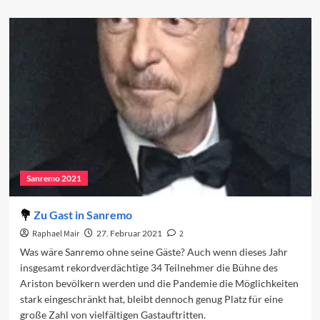
about
Das
Programm
des
dritten
Abends
Sanremo 2021
Zu Gast in Sanremo
Raphael Mair
27. Februar 2021
2
Was wäre Sanremo ohne seine Gäste? Auch wenn dieses Jahr
insgesamt rekordverdächtige 34 Teilnehmer die Bühne des
Ariston bevölkern werden und die Pandemie die Möglichkeiten
stark eingeschränkt hat, bleibt dennoch genug Platz für eine
große Zahl von vielfältigen Gastauftritten.