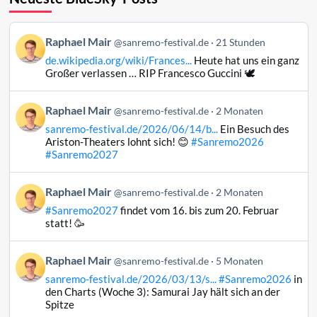
Beitrag
Raphael Mair
@sanremo-festival.de
21 Stunden
von
de.wikipedia.org/wiki/Frances...
Heute hat uns ein ganz
Raphael
Großer verlassen … RIP Francesco Guccini 🕊️
Mair
auf
Beitrag
Raphael Mair
Bluesky
@sanremo-festival.de
2 Monaten
von
ansehen
sanremo-festival.de/2026/06/14/b...
Ein Besuch des
Raphael
Ariston-Theaters lohnt sich! 😊
#Sanremo2026
Mair
#Sanremo2027
auf
Bluesky
Beitrag
Raphael Mair
@sanremo-festival.de
2 Monaten
ansehen
von
#Sanremo2027
findet vom 16. bis zum 20. Februar
Raphael
statt! 🥳
Mair
auf
Beitrag
Raphael Mair
Bluesky
@sanremo-festival.de
5 Monaten
von
ansehen
sanremo-festival.de/2026/03/13/s...
#Sanremo2026
in
Raphael
den Charts (Woche 3): Samurai Jay hält sich an der
Mair
Spitze
auf