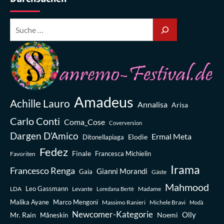
Amadeus
Achille Lauro
Annalisa
Arisa
Carlo Conti
Coma_Cose
Coverversion
Dargen D’Amico
Ermal Meta
Elodie
Ditonellapiaga
Fedez
Finale
Favoriten
Francesca Michielin
Irama
Francesco Renga
Gianni Morandi
Gaia
Gäste
Mahmood
Leo Gassmann
LDA
Levante
Madame
Loredana Bertè
Malika Ayane
Marco Mengoni
Massimo Ranieri
Michele Bravi
Modà
Newcomer-Kategorie
Olly
Mr. Rain
Noemi
Måneskin