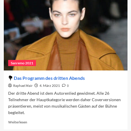
Programm
des
Finales
Sanremo 2021
Das Programm des dritten Abends
Raphael Mair
4. März 2021
0
Der dritte Abend ist dem Autorenlied gewidmet. Alle 26
Teilnehmer der Hauptkategorie werden daher Coverversionen
präsentieren, meist von musikalischen Gästen auf der Bühne
begleitet.
Read
Weiterlesen
more