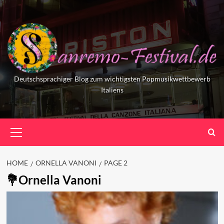
Skip
to
content
Deutschsprachiger Blog zum wichtigsten Popmusikwettbewerb
Italiens
Primary
Menu
HOME
ORNELLA VANONI
PAGE 2
Ornella Vanoni