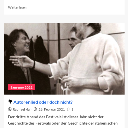
Read
Weiterlesen
more
about
Zu
Gast
in
Sanremo
Sanremo 2021
Autorenlied oder doch nicht?
Raphael Mair
26. Februar 2021
3
Der dritte Abend des Festivals ist dieses Jahr nicht der
Geschichte des Festivals oder der Geschichte der italienischen