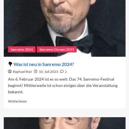
den
Jahrescharts
Sanremo 2024
Sanremo Giovani 2023
Was ist neu in Sanremo 2024?
Raphael Mair
10. Juli 2023
2
Am 6. Februar 2024 ist es so weit: Das 74. Sanremo-Festival
beginnt! Mittlerweile ist schon einiges über die Veranstaltung
bekannt.
Read
Weiterlesen
more
about
Was
ist
neu