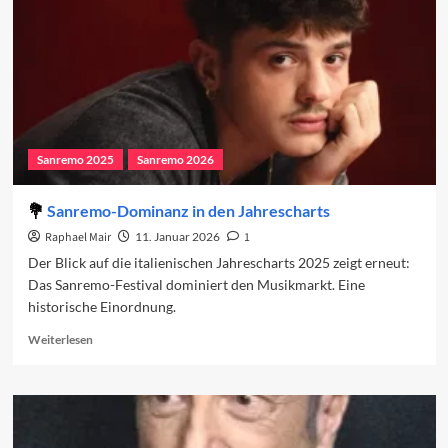
Sanremo 2025
Sanremo 2026
Sanremo-Dominanz in den Jahrescharts
Raphael Mair
11. Januar 2026
1
Der Blick auf die italienischen Jahrescharts 2025 zeigt erneut:
Das Sanremo-Festival dominiert den Musikmarkt. Eine
historische Einordnung.
Read
Weiterlesen
more
about
Sanremo-
Dominanz
in