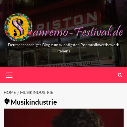
Skip
to
content
Deutschsprachiger Blog zum wichtigsten Popmusikwettbewerb
Italiens
Primary
Menu
HOME
MUSIKINDUSTRIE
Musikindustrie