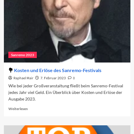
in
Sanremo
2024?
Sanremo 2023
Kosten und Erlöse des Sanremo-Festivals
Raphael Mair
7. Februar 2023
0
Wie bei jeder Großveranstaltung fließt beim Sanremo-Festival
jedes Jahr viel Geld. Ein Überblick über Kosten und Erlöse der
Ausgabe 2023.
Read
Weiterlesen
more
about
Kosten
und