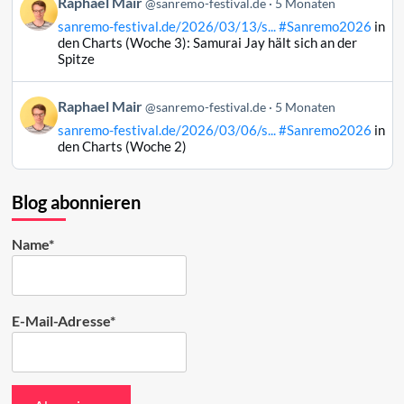
Beitrag
Raphael Mair
Bluesky
@sanremo-festival.de
5 Monaten
von
ansehen
sanremo-festival.de/2026/03/13/s...
#Sanremo2026
in
Raphael
den Charts (Woche 3): Samurai Jay hält sich an der
Mair
Spitze
auf
Bluesky
Beitrag
Raphael Mair
@sanremo-festival.de
5 Monaten
ansehen
von
sanremo-festival.de/2026/03/06/s...
#Sanremo2026
in
Raphael
den Charts (Woche 2)
Mair
auf
Bluesky
Blog abonnieren
ansehen
Name*
E-Mail-Adresse*