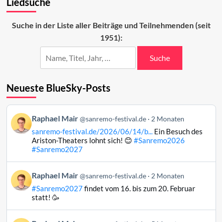
Liedsuche
der
Sanremo-
Teilnehmenden
Suche in der Liste aller Beiträge und Teilnehmenden (seit
2023
1951):
Suche
Neueste BlueSky-Posts
Beitrag
Raphael Mair
@sanremo-festival.de
2 Monaten
von
sanremo-festival.de/2026/06/14/b...
Ein Besuch des
Raphael
Ariston-Theaters lohnt sich! 😊
#Sanremo2026
Mair
#Sanremo2027
auf
Bluesky
Beitrag
Raphael Mair
@sanremo-festival.de
2 Monaten
ansehen
von
#Sanremo2027
findet vom 16. bis zum 20. Februar
Raphael
statt! 🥳
Mair
auf