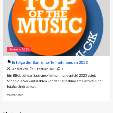
Erlöse
des
Sanremo-
Festivals
Sanremo 2023
Erfolge der Sanremo-Teilnehmenden 2023
Raphael Mair
1. Februar 2023
1
Ein Blick auf das Sanremo-Teilnehmendenfeld 2023 zeigt:
Schon die Verkaufszahlen vor der Teilnahme am Festival sind
häufig eindrucksvoll.
Read
Weiterlesen
more
about
Erfolge