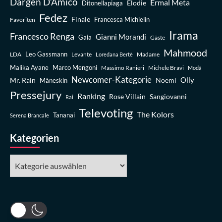
Dargen D’Amico
Ermal Meta
Elodie
Ditonellapiaga
Fedez
Finale
Favoriten
Francesca Michielin
Irama
Francesco Renga
Gianni Morandi
Gaia
Gäste
Mahmood
Leo Gassmann
LDA
Levante
Madame
Loredana Bertè
Malika Ayane
Marco Mengoni
Massimo Ranieri
Michele Bravi
Modà
Newcomer-Kategorie
Olly
Mr. Rain
Noemi
Måneskin
Pressejury
Ranking
Rose Villain
Sangiovanni
Rai
Televoting
The Kolors
Tananai
Serena Brancale
Kategorien
Kategorien