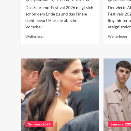
Raphael Mair
0
Raphael Mai
Das Sanremo-Festival 2026 neigt sich
Der vierte 
schon dem Ende zu und das Finale
Festivals 202
steht bevor! Hier die übliche
liegt hinter 
Vorschau.
ereignisreic
Read
Re
Weiterlesen
Weiterlesen
more
mo
about
ab
Vorschau
Sa
auf
20
das
De
Finale
vi
2026
Ab
Sanremo 2026
Sanremo 20