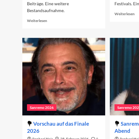
Beiträge. Eine weitere
Festivals. Ei
Bestandsaufnahme.
Re
Weiterlesen
mo
Read
Weiterlesen
ab
more
Sa
about
20
Sanremo
in
2026
de
in
Ch
den
(W
Charts
2)
(Woche
3)
Sanremo 2026
Sanremo 20
Vorschau auf das Finale
Sanremo
2026
Abend
28. Februar 2026