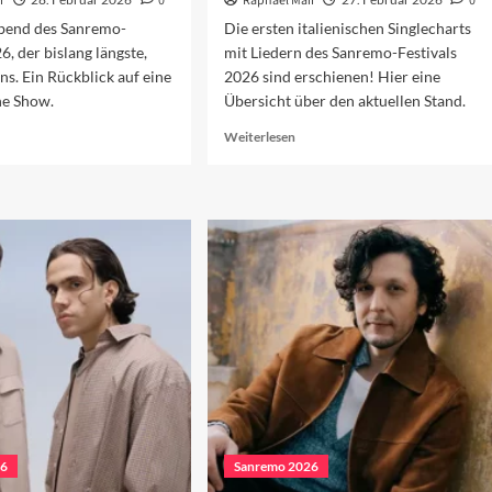
r
0
Raphael Mair
0
Abend des Sanremo-
Die ersten italienischen Singlecharts
6, der bislang längste,
mit Liedern des Sanremo-Festivals
uns. Ein Rückblick auf eine
2026 sind erschienen! Hier eine
he Show.
Übersicht über den aktuellen Stand.
ad
Read
Weiterlesen
re
more
out
about
nremo
Sanremo
26:
2026
r
in
erte
den
end
Charts
(Woche
1)
26
Sanremo 2026