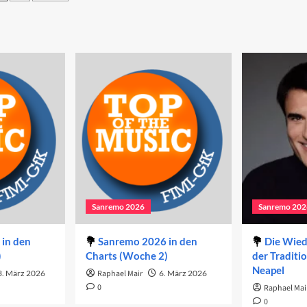
end
Abend
eitennummerierung
2026
er
eiträge
Sanremo 2026
Sanremo 202
in den
Sanremo 2026 in den
Die Wie
)
Charts (Woche 2)
der Traditi
Neapel
3. März 2026
Raphael Mair
6. März 2026
0
Raphael Mai
0