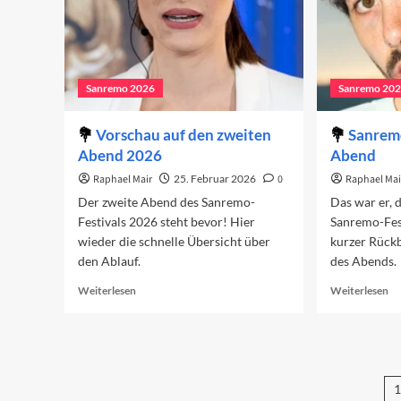
Sanremo 2026
Sanremo 20
Vorschau auf den zweiten
Sanremo
Abend 2026
Abend
Raphael Mair
25. Februar 2026
0
Raphael Mai
Der zweite Abend des Sanremo-
Das war er, 
Festivals 2026 steht bevor! Hier
Sanremo-Fest
wieder die schnelle Übersicht über
kurzer Rückb
den Ablauf.
des Abends.
Read
Re
Weiterlesen
Weiterlesen
more
mo
about
ab
Vorschau
Sa
auf
20
den
De
1
zweiten
er