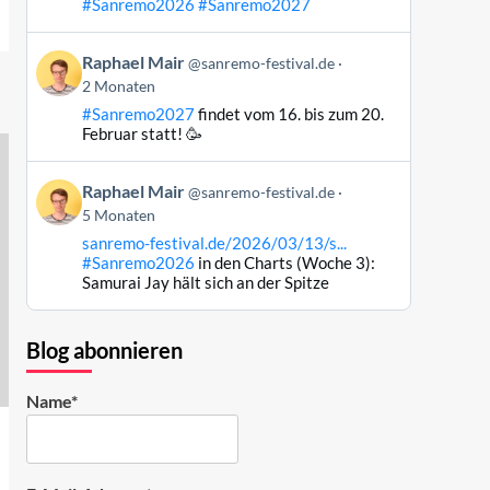
#Sanremo2026
#Sanremo2027
Bluesky
ansehen
Beitrag
Raphael Mair
@sanremo-festival.de
von
2 Monaten
Raphael
#Sanremo2027
findet vom 16. bis zum 20.
Mair
Februar statt! 🥳
auf
Bluesky
Beitrag
ansehen
Raphael Mair
@sanremo-festival.de
von
5 Monaten
Raphael
sanremo-festival.de/2026/03/13/s...
Mair
#Sanremo2026
in den Charts (Woche 3):
auf
Samurai Jay hält sich an der Spitze
Bluesky
ansehen
Blog abonnieren
Name*