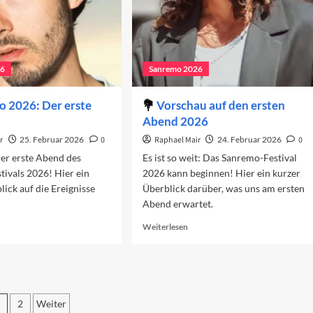
26
Sanremo 2026
 2026: Der erste
Vorschau auf den ersten
Abend 2026
r
25. Februar 2026
0
Raphael Mair
24. Februar 2026
0
der erste Abend des
Es ist so weit: Das Sanremo-Festival
ivals 2026! Hier ein
2026 kann beginnen! Hier ein kurzer
lick auf die Ereignisse
Überblick darüber, was uns am ersten
Abend erwartet.
ad
Read
Weiterlesen
re
more
out
about
nremo
Vorschau
26:
auf
r
den
2
Weiter
ste
ersten