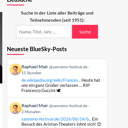
Suche in der Liste aller Beiträge und
Teilnehmenden (seit 1951):
Suche
Neueste BlueSky-Posts
Beitrag
Raphael Mair
@sanremo-festival.de
von
15 Stunden
Raphael
de.wikipedia.org/wiki/Frances...
Heute hat
Mair
uns ein ganz Großer verlassen … RIP
auf
Francesco Guccini 🕊️
Bluesky
ansehen
Beitrag
Raphael Mair
@sanremo-festival.de
von
2 Monaten
Raphael
sanremo-festival.de/2026/06/14/b...
Ein
Mair
Besuch des Ariston-Theaters lohnt sich! 😊
auf