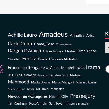
Amadeus
K
Achille Lauro
Annalisa
Arisa
Carlo Conti
Coma_Cose
Ka
Coverversion
Dargen D’Amico
Ermal Meta
Elodie
Ditonellapiaga
Fedez
Finale
Favoriten
Francesca Michielin
Irama
Francesco Renga
Gianni Morandi
Gaia
Gäste
Leo Gassmann
LDA
Levante
Madame
Loredana Bertè
Mahmood
Malika Ayane
Marco Mengoni
Massimo Ranieri
Mr. Rain
Michele Bravi
Måneskin
Modà
Pressejury
Newcomer-Kategorie
Olly
Noemi
Ranking
Rose Villain
Sangiovanni
Rai
Serena Brancale