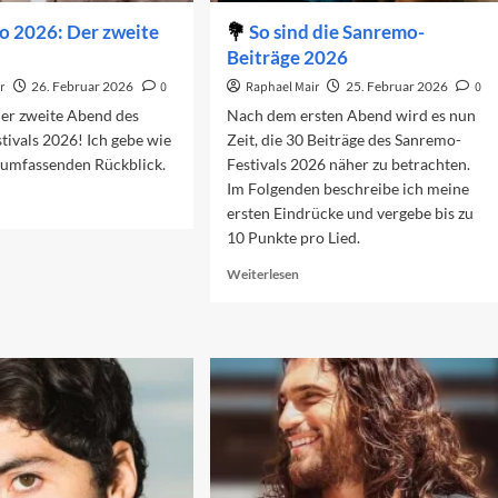
o 2026: Der zweite
So sind die Sanremo-
Beiträge 2026
r
26. Februar 2026
0
Raphael Mair
25. Februar 2026
0
der zweite Abend des
Nach dem ersten Abend wird es nun
ivals 2026! Ich gebe wie
Zeit, die 30 Beiträge des Sanremo-
 umfassenden Rückblick.
Festivals 2026 näher zu betrachten.
Im Folgenden beschreibe ich meine
ad
ersten Eindrücke und vergebe bis zu
re
10 Punkte pro Lied.
out
nremo
Read
Weiterlesen
26:
more
r
about
eite
So
end
sind
die
Sanremo-
Beiträge
2026