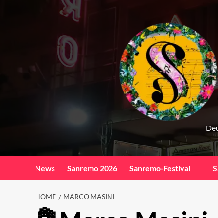
Skip
to
content
Deu
News
Sanremo 2026
Sanremo-Festival
S
HOME
MARCO MASINI