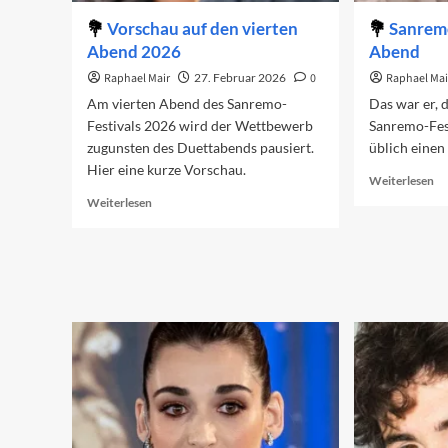
Vorschau auf den vierten
Sanrem
Abend 2026
Abend
Raphael Mair
27. Februar 2026
0
Raphael Mai
Am vierten Abend des Sanremo-
Das war er, 
Festivals 2026 wird der Wettbewerb
Sanremo-Fest
zugunsten des Duettabends pausiert.
üblich einen
Hier eine kurze Vorschau.
Re
Weiterlesen
mo
Read
Weiterlesen
ab
more
Sa
about
20
Vorschau
De
auf
zw
den
Ab
vierten
Abend
2026