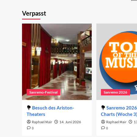
Abend
Ab
S
2026
Verpasst
d
B
Sanremo-Festival
Sanremo 2026
Besuch des Ariston-
Sanremo 2026 
Theaters
Charts (Woche 3
Raphael Mair
14. Juni 2026
Raphael Mair
1
0
0