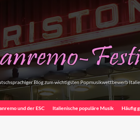
tschsprachiger Blog zum wichtigsten Popmusikwettbewerb Itali
anremo und der ESC
Italienische populäre Musik
Häufig g