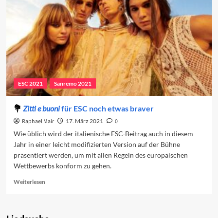
Sanremo-
Beiträge
ESC 2021
Sanremo 2021
Zitti e buoni
für ESC noch etwas braver
Raphael Mair
17. März 2021
0
Wie üblich wird der italienische ESC-Beitrag auch in diesem
Jahr in einer leicht modifizierten Version auf der Bühne
präsentiert werden, um mit allen Regeln des europäischen
Wettbewerbs konform zu gehen.
Read
Weiterlesen
more
about
<i>Zitti
e