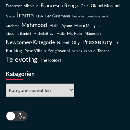
Francesco Renga
Gianni Morandi
Francesca Michielin
Gaia
Irama
Leo Gassmann
Gäste
LDA
Levante
Loredana Bertè
Mahmood
Madame
Malika Ayane
Marco Mengoni
Mr. Rain
Massimo Ranieri
Michele Bravi
Måneskin
Modà
Pressejury
Newcomer-Kategorie
Olly
Noemi
Rai
Ranking
Rose Villain
Sangiovanni
Tananai
Serena Brancale
Televoting
The Kolors
Kategorien
Kategorien