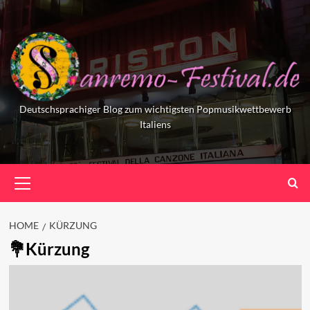
Skip
to
content
Deutschsprachiger Blog zum wichtigsten Popmusikwettbewerb
Italiens
Primary
Menu
HOME
KÜRZUNG
Kürzung