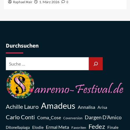
Raphael Mair
1. März 2026
0
Durchsuchen
Amadeus
Achille Lauro
Annalisa
Arisa
Carlo Conti
Dargen D’Amico
Coma_Cose
Coverversion
Fedez
Ermal Meta
Elodie
Finale
Ditonellapiaga
Favoriten