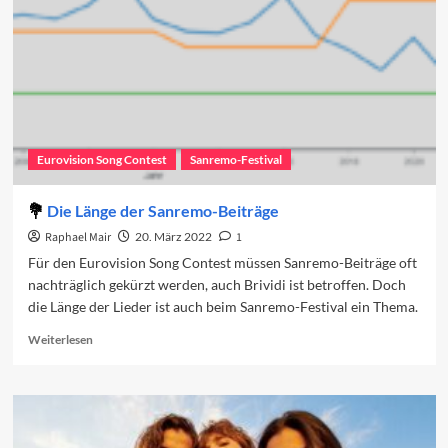
Eurovision Song Contest
Sanremo-Festival
Die Länge der Sanremo-Beiträge
Raphael Mair
20. März 2022
1
Für den Eurovision Song Contest müssen Sanremo-Beiträge oft
nachträglich gekürzt werden, auch Brividi ist betroffen. Doch
die Länge der Lieder ist auch beim Sanremo-Festival ein Thema.
Read
Weiterlesen
more
about
Die
Länge
der