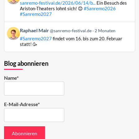
von
ansehen
sanremo-festival.de/2026/06/14/b...
Ein Besuch des
Raphael
Ariston-Theaters lohnt sich! 😊
#Sanremo2026
Mair
#Sanremo2027
auf
Bluesky
Beitrag
Raphael Mair
@sanremo-festival.de
2 Monaten
ansehen
von
#Sanremo2027
findet vom 16. bis zum 20. Februar
Raphael
statt! 🥳
Mair
auf
Bluesky
Blog abonnieren
ansehen
Name*
E-Mail-Adresse*