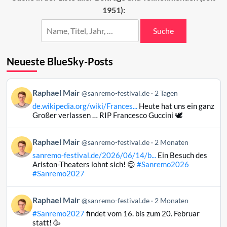
1951):
Suche
Neueste BlueSky-Posts
Beitrag
Raphael Mair
@sanremo-festival.de
2 Tagen
von
de.wikipedia.org/wiki/Frances...
Heute hat uns ein ganz
Raphael
Großer verlassen … RIP Francesco Guccini 🕊️
Mair
auf
Beitrag
Raphael Mair
Bluesky
@sanremo-festival.de
2 Monaten
von
ansehen
sanremo-festival.de/2026/06/14/b...
Ein Besuch des
Raphael
Ariston-Theaters lohnt sich! 😊
#Sanremo2026
Mair
#Sanremo2027
auf
Bluesky
Beitrag
Raphael Mair
@sanremo-festival.de
2 Monaten
ansehen
von
#Sanremo2027
findet vom 16. bis zum 20. Februar
Raphael
statt! 🥳