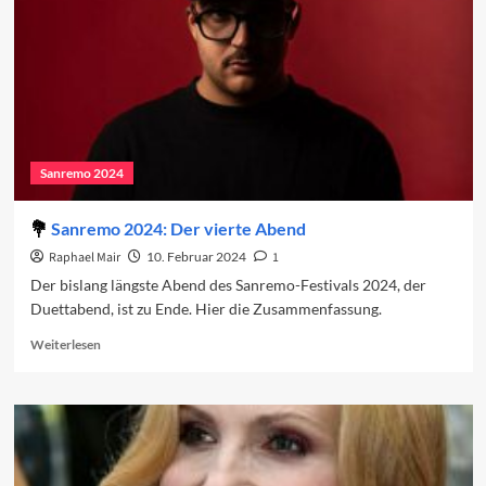
Sanremo 2024
Sanremo 2024: Der vierte Abend
Raphael Mair
10. Februar 2024
1
Der bislang längste Abend des Sanremo-Festivals 2024, der
Duettabend, ist zu Ende. Hier die Zusammenfassung.
Read
Weiterlesen
more
about
Sanremo
2024:
Der
vierte
Abend