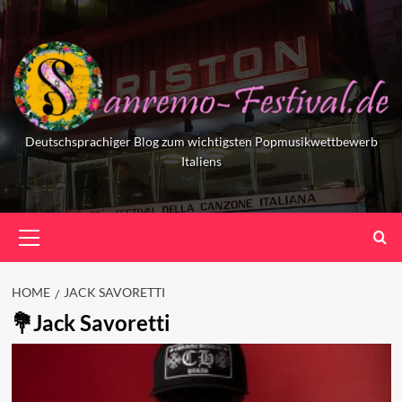
Skip
to
content
Deutschsprachiger Blog zum wichtigsten Popmusikwettbewerb
Italiens
Primary
Menu
HOME
JACK SAVORETTI
Jack Savoretti