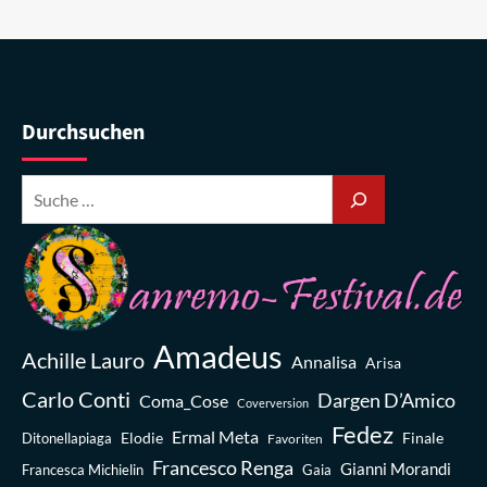
Durchsuchen
Amadeus
Achille Lauro
Annalisa
Arisa
Carlo Conti
Dargen D’Amico
Coma_Cose
Coverversion
Fedez
Ermal Meta
Elodie
Finale
Ditonellapiaga
Favoriten
Francesco Renga
Gianni Morandi
Francesca Michielin
Gaia