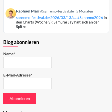
Mair
auf
Beitrag
Raphael Mair
Bluesky
@sanremo-festival.de
5 Monaten
von
ansehen
sanremo-festival.de/2026/03/13/s...
#Sanremo2026
in
Raphael
den Charts (Woche 3): Samurai Jay hält sich an der
Mair
Spitze
auf
Bluesky
ansehen
Blog abonnieren
Name*
E-Mail-Adresse*