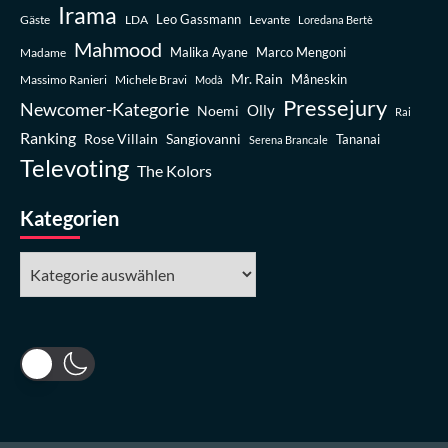
Irama
Leo Gassmann
Gäste
LDA
Levante
Loredana Bertè
Mahmood
Madame
Malika Ayane
Marco Mengoni
Mr. Rain
Massimo Ranieri
Michele Bravi
Måneskin
Modà
Pressejury
Newcomer-Kategorie
Olly
Noemi
Rai
Ranking
Rose Villain
Sangiovanni
Tananai
Serena Brancale
Televoting
The Kolors
Kategorien
Kategorien