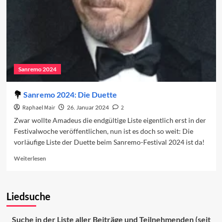
2024
Sanremo 2024
Sanremo 2024: Die Duette
Raphael Mair
26. Januar 2024
2
Zwar wollte Amadeus die endgültige Liste eigentlich erst in der
Festivalwoche veröffentlichen, nun ist es doch so weit: Die
vorläufige Liste der Duette beim Sanremo-Festival 2024 ist da!
Read
Weiterlesen
more
about
Sanremo
Liedsuche
2024:
Die
Duette
Suche in der Liste aller Beiträge und Teilnehmenden (seit