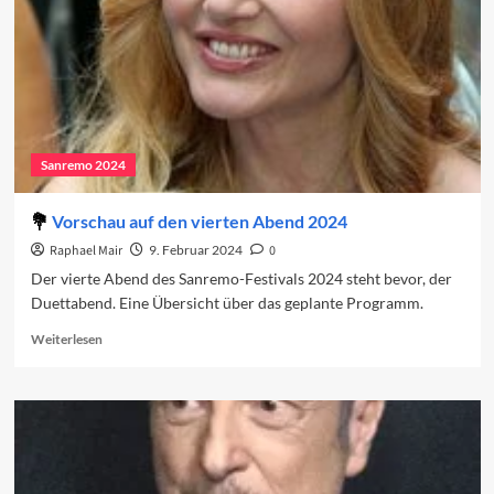
Sanremo 2024
Vorschau auf den vierten Abend 2024
Raphael Mair
9. Februar 2024
0
Der vierte Abend des Sanremo-Festivals 2024 steht bevor, der
Duettabend. Eine Übersicht über das geplante Programm.
Read
Weiterlesen
more
about
Vorschau
auf
den
vierten
Abend